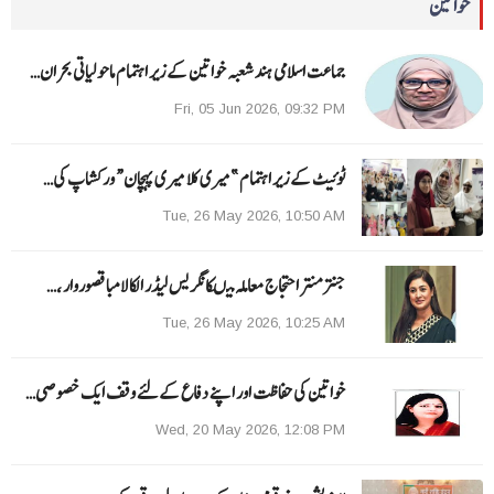
خواتین
جماعت اسلامی ہند شعبہ خواتین کے زیر اہتمام ماحولیاتی بحران…
Fri, 05 Jun 2026, 09:32 PM
ٹوئیٹ کے زیر اہتمام ”میری کلا میری پہچان“ ورکشاپ کی…
Tue, 26 May 2026, 10:50 AM
جنتر منتر احتجاج معاملہ میںکانگریس لیڈر الکا لامبا قصوروار ،…
Tue, 26 May 2026, 10:25 AM
خواتین کی حفاظت اور اپنے دفاع کےلئے وقف ایک خصوصی…
Wed, 20 May 2026, 12:08 PM