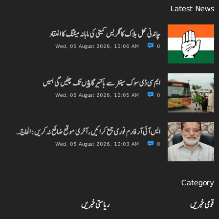
Latest News
چاندنی محل بلاک کانگریس کمیٹی کی ماہانہ میٹنگ کا انعقاد
Wed, 05 August 2026, 10:06 AM
0
ایم سی ڈی سوک سینٹر سے باکنیر گاﺅں تک چلیں گی بسیں
Wed, 05 August 2026, 10:05 AM
0
ایس آئی آر فارم فوری جمع کرائیں، آخری موقع ضائع نہ کریں: الحاج…
Wed, 05 August 2026, 10:03 AM
0
Category
قومی خبریں
ریاستی خبریں