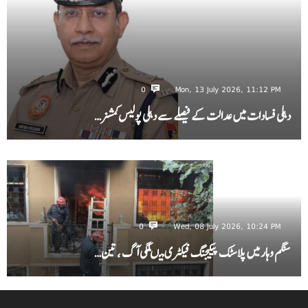
0
Mon, 13 July 2026, 11:12 PM
دہلی فسادات میں عدالت کے فیصلے سے دہلی پولیس کمشنر…
0
Wed, 08 July 2026, 10:24 PM
سنگم وہار میں پلاسٹک پیکیجنگ فیکٹری میںلگی آگ ، تین…