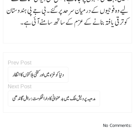
لیے وہ فوجیوں کے درمیان سرحد پر گئے ۔ بی جے پی ہندوستان
کو ترقی یافتہ بنانے کے عزم کے ساتھ سامنے آئی ہے ۔
Prev Post
دنیا کو غزہ میں اور کتنی ہلاکتوں کا انتظار
Next Post
مدھیہ پردیش ملک میں بد عنوانی کا دارالحکومت: راہل گاندھی
No Comments: