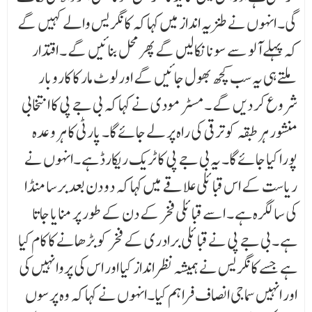
گی۔ انہوں نے طنزیہ انداز میں کہا کہ کانگریس والے کہیں گے
کہ پہلے آلو سے سونا نکالیں گے پھر محل بنائیں گے ۔ اقتدار
ملتے ہی یہ سب کچھ بھول جائیں گے اور لوٹ مار کا کاروبار
شروع کر دیں گے ۔مسٹر مودی نے کہا کہ بی جے پی کا انتخابی
منشور ہر طبقہ کو ترقی کی راہ پر لے جائے گا۔ پارٹی کا ہر وعدہ
پورا کیا جائے گا۔ یہ بی جے پی کا ٹریک ریکارڈ ہے ۔انہوں نے
ریاست کے اس قبائلی علاقے میں کہا کہ دو دن بعد برسا منڈا
کی سالگرہ ہے ۔ اسے قبائلی فخر کے دن کے طور پر منایا جاتا
ہے ۔ بی جے پی نے قبائلی برادری کے فخر کو بڑھانے کا کام کیا
ہے جسے کانگریس نے ہمیشہ نظر انداز کیا اور اس کی پروا نہیں کی
اور انہیں سماجی انصاف فراہم کیا۔انہوں نے کہا کہ وہ پرسوں