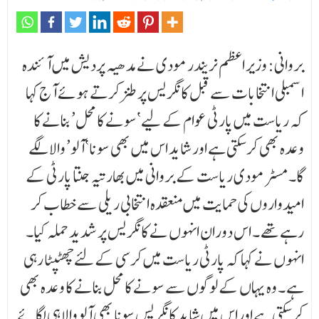
بروانی: وزیر اعظم نریندر مودی نے مدھیہ پردیش میں آئندہ
اسمبلی انتخابات سے قبل کانگریس پر طنز کرتے ہوئے آج کہا
کہ ریاست میں پارٹی عوام کے لیے ‘سونے کا محل’ بنانے کا
وعدہ بھی کر سکتی ہے اور شاید اس میں بھی سونا ‘آلو’ والا لگے
گا۔مسٹر مودی ریاست کے بروانی میں بھارتیہ جنتا پارٹی کے
امیدواروں کی حمایت میں منعقدہ انتخابی ریلی سے خطاب کر
رہے تھے ۔ اس دوران انہوں نے کانگریس پر شدید حملہ کیا۔
انہوں نے کہا کہ پارٹی ریاست میں کرسی کے لئے چھٹپٹا رہی
ہے ۔ وہ یہاں کے لوگوں سے سونے کا محل بنانے کا وعدہ بھی
کر سکتی ہے اوراس میں شاید کانگریس سونا بھی آلو والا ہی لگائے