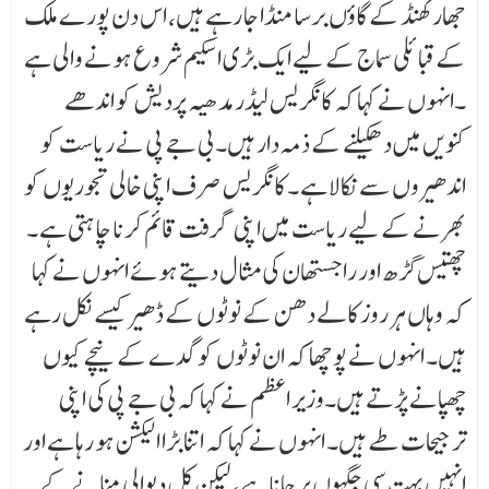
جھارکھنڈ کے گاؤں برسا منڈا جا رہے ہیں، اس دن پورے ملک
کے قبائلی سماج کے لیے ایک بڑی اسکیم شروع ہونے والی ہے
۔انہوں نے کہا کہ کانگریس لیڈر مدھیہ پردیش کو اندھے
کنویں میں دھکیلنے کے ذمہ دار ہیں۔ بی جے پی نے ریاست کو
اندھیروں سے نکالا ہے ۔ کانگریس صرف اپنی خالی تجوریوں کو
بھرنے کے لیے ریاست میں اپنی گرفت قائم کرنا چاہتی ہے ۔
چھتیس گڑھ اور راجستھان کی مثال دیتے ہوئے انہوں نے کہا
کہ وہاں ہر روز کالے دھن کے نوٹوں کے ڈھیر کیسے نکل رہے
ہیں۔ انہوں نے پوچھا کہ ان نوٹوں کو گدے کے نیچے کیوں
چھپانے پڑتے ہیں۔وزیر اعظم نے کہا کہ بی جے پی کی اپنی
ترجیحات طے ہیں۔ انہوں نے کہا کہ اتنا بڑا الیکشن ہو رہا ہے اور
انہیں بہت سی جگہوں پر جانا ہے ، لیکن کل دیوالی منانے کے