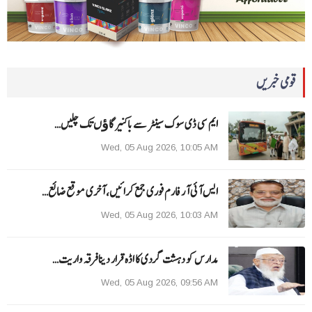
قومی خبریں
ایم سی ڈی سوک سینٹر سے باکنیر گاﺅں تک چلیں…
Wed, 05 Aug 2026, 10:05 AM
ایس آئی آر فارم فوری جمع کرائیں، آخری موقع ضائع…
Wed, 05 Aug 2026, 10:03 AM
مدارس کو دہشت گردی کا اڈہ قرار دینا فرقہ واریت…
Wed, 05 Aug 2026, 09:56 AM