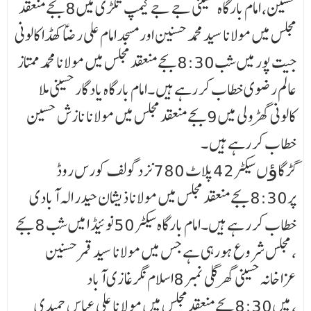
حسین، امام بارگاہ حسینی جے جے کیمپ تگڑی میں 8بجے منعقد
مجلس میں مولانا سید محمد حسنین اور مسجد امام علی رضاؑ کھڈا کالونی
جیت پور میں شب8:30بجے منعقد مجلس میں مولانا محمد ممتاز
عالم رضوی خطاب کر رہے ہیں ۔امام بارگاہ یاد گار حسینی ملا
کالونی گھڑولی میں 9بجے منعقد مجلس میں مولانا نازش حسین
خطاب کر رہے ہیں ۔
گڑگاﺅں سیکٹر 42پلاٹ 780نزد گولف کورس روڈ
پر8:30بجے منعقد مجلس میں مولانا ذیشان حیدر الہ آبادی
خطاب کر ر ہے ہیں۔امام بارگاہ سیکٹر 50نوئیڈ ا میں شب 8بجے
مجلس شروع ہورہی ہے جس میں مولانا سید قمر حسنین ،
عزا خانہ حسینی گھر گلی نمبر 8اسلام نگرغازی آباد
میں 8:30بجے منعقد مجلس میں مو لا نا علی عباس حمیدی ،