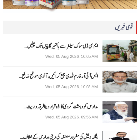
قومی خبریں
ایم سی ڈی سوک سینٹر سے باکنیر گاﺅں تک چلیں…
Wed, 05 Aug 2026, 10:05 AM
ایس آئی آر فارم فوری جمع کرائیں، آخری موقع ضائع…
Wed, 05 Aug 2026, 10:03 AM
مدارس کو دہشت گردی کا اڈہ قرار دینا فرقہ واریت…
Wed, 05 Aug 2026, 09:56 AM
بنگلہ دیش کی مفرور مصنفہ کی دینی مدارس کے خلاف…