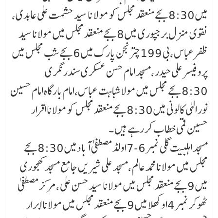
میں 8:30بجے منعقد مجلس کو مو لا نا سید حشمت علی عابدی ،
نقوی منزل برجپوری میں 8بجے منعقد مجلس میں مولانا سید
ظفر عباس ،بی 199چترنجن پارک میں 6بجے شب مجلس میں
پرو فیسرعلی حیدر ،مسجد امام حسن عسکری سندر نگر ی
8:30بجے مجلس میں مولاشباہت عباس،امام بارگاہ امام حسین
نور الہٰی کالونی میں 8:30بجے منعقد مجلس کو مولانا اقرار
حسین قمی خطاب کر رہے ہیں ۔
مسجد اہلبیت گلی نمبر 6-7اولڈ مصطفی آبا دمیں 8:30بجے
مجلس میں مولانامحمد عالم ،مسجد علی شیریں جامع مسجد کھجوری
میں 9بجے منعقد مجلس میں مولانا سید حسن علی ،مرکز مصطفی
ٹھوکر نمبر 4اوکھلا میں 9بجے منعقد مجلس میں مولانا ابرار