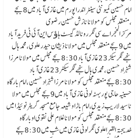
امام حسین کمیونٹی سینٹر اندرا پورم میں غازی آباد میں 8بجے
منعقد مجلس کو مولانا نازش حسین رضوی ،
مرکز الخجراے سی نگر رونالڈ گیسٹ ہاﺅس این آئی ٹی فرید آباد
میں 9 بجے منعقد مجلس میں مولانا ذیشان حیدر علوی ،محمد ہال
سنجے نگر سیکڑ 23غازی آباد 8:30 بجے مجلس میں مولانا مرزا
شہزاد حسین ،محمدی ہال سنجے نگر سیکٹر 23غازی آباد
8:30بجے منعقد مجلس کو مولانا مرزا شہزاد حسین ،امام بارگاہ
حسینیہ حاجی پور بہٹہ لونی غازی آباد میں9بجے مجلس میں مولا
ناسید لاریب زیدی،امام باڑا و شیعہ جامع مسجد گریٹر نوئیڈ ا میں
8:30بجے منعقد مجلس کو مولانا غلام علی نقوی اوبارگاہ
خدیجتہ القبراعلوی نگر لونی غازی میں شب میں 8:30بجے