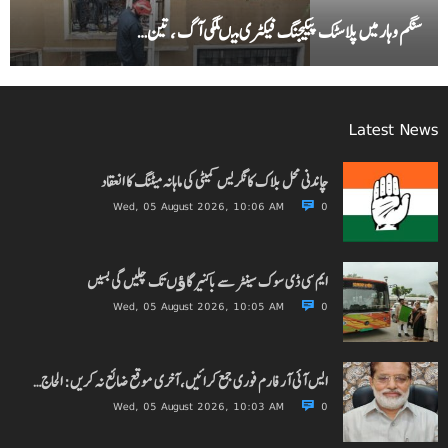
سنگم وہار میں پلاسٹک پیکیجنگ فیکٹری میںلگی آگ ، تین…
Latest News
چاندنی محل بلاک کانگریس کمیٹی کی ماہانہ میٹنگ کا انعقاد
Wed, 05 August 2026, 10:06 AM
0
ایم سی ڈی سوک سینٹر سے باکنیر گاﺅں تک چلیں گی بسیں
Wed, 05 August 2026, 10:05 AM
0
ایس آئی آر فارم فوری جمع کرائیں، آخری موقع ضائع نہ کریں: الحاج…
Wed, 05 August 2026, 10:03 AM
0