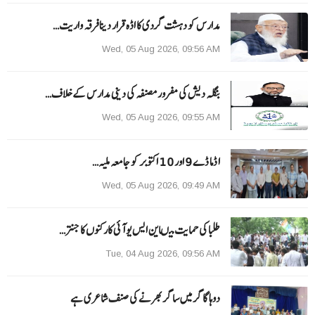
مدارس کو دہشت گردی کا اڈہ قرار دینا فرقہ واریت…
Wed, 05 Aug 2026, 09:56 AM
بنگلہ دیش کی مفرور مصنفہ کی دینی مدارس کے خلاف…
Wed, 05 Aug 2026, 09:55 AM
ا ڈما ڈے 9 اور 10 اکتوبر کو جامعہ ملیہ…
Wed, 05 Aug 2026, 09:49 AM
طلبا کی حمایت میںاین ایس یو آئی کارکنوں کا جنتر…
Tue, 04 Aug 2026, 09:56 AM
دوہا گاگر میں ساگر بھرنے کی صنف شاعری ہے