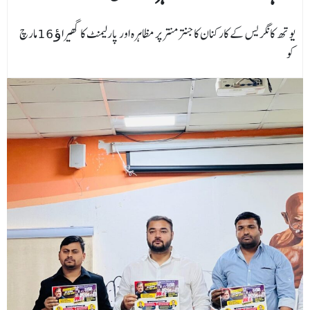
یوتھ کانگریس کے کارکنان کاجنتر منتر پر مظاہرہ اور پارلیمنٹ کا گھیراﺅ 16مارچ
کو