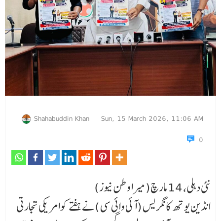
Shahabuddin Khan
Sun, 15 March 2026, 11:06 AM
0
نئی دہلی، 14 مارچ(میرا وطن نیوز)
انڈین یوتھ کانگریس (آئی وائی سی )نے ہفتے کوامریکی تجارتی