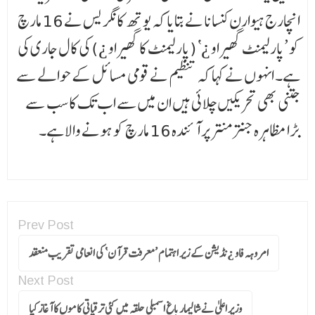
انچارج ہیوارن کنسانا نے بتایا کہ یوتھ کانگر یس نے 16 مارچ
کو ’پارلیمنٹ گھیراو ¿‘ (پارلیمنٹ کا گھیراو ¿) کی کال جاری کی
ہے۔ انہوں نے کہا کہ تنظیم نے قومی مسائل کے حوالے سے
جتنی بھی تحریکیں چلائی ہیں ان میں سے اب تک کا سب سے
بڑا مظاہرہ جنتر منتر پر آئندہ 16 مارچ کو ہونے والا ہے۔
Prev Post
امروہہ فاو ¿نڈیشن کے زیر اہتمام ’معرفت قرآن‘ کی انعامی تقریب منعقد
Next Post
وزیر اعلیٰ نے شالیمار باغ اسمبلی حلقہ میں کئی ترقیاتی کاموں کا آغاز کیا