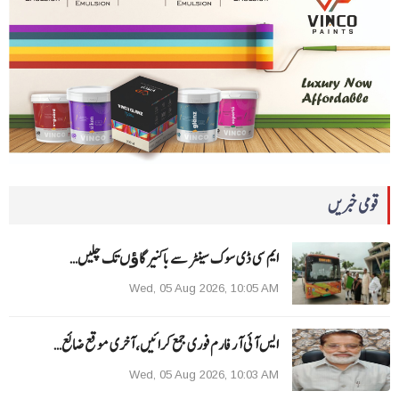
قومی خبریں
ایم سی ڈی سوک سینٹر سے باکنیر گاﺅں تک چلیں…
Wed, 05 Aug 2026, 10:05 AM
ایس آئی آر فارم فوری جمع کرائیں، آخری موقع ضائع…
Wed, 05 Aug 2026, 10:03 AM