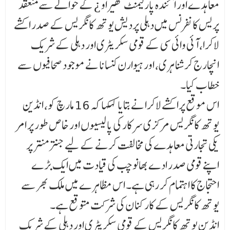
معاہدے اور آئندہ پارلیمنٹ گھیراو ¿ کے حوالے سے منعقد
پریس کانفرنس میں دہلی پردیش یوتھ کانگریس کے صدر اکشے
لاکرا، آئی وائی سی کے قومی سکریٹری اور دہلی کے شریک
انچارج کرشنا ہری، اور ہیوارن کنسانا نے موجود صحافیوں سے
خطاب کیا۔
اس موقع پراکشے لاکرا نے بتایا کہکہا کہ 16 مارچ کو، انڈین
یوتھ کانگریس مرکزی سرکار کی پالیسیوں اور خا ص طور پر امر
یکی تجارتی معاہدے کی مخالفت کرنے کے لیے جنتر منتر پر
اپنے قومی صدر ادے بھانو چب کی قیادت میں ایک بڑے
احتجاج کا اہتمام کر رہی ہے۔ اس مظاہرے میں ملک بھر سے
یوتھ کانگریس کے کارکنا ن کی شرکت متوقع ہے۔
انڈین یوتھ کانگریس کے قومی سکریٹری اور دہلی کے شریک