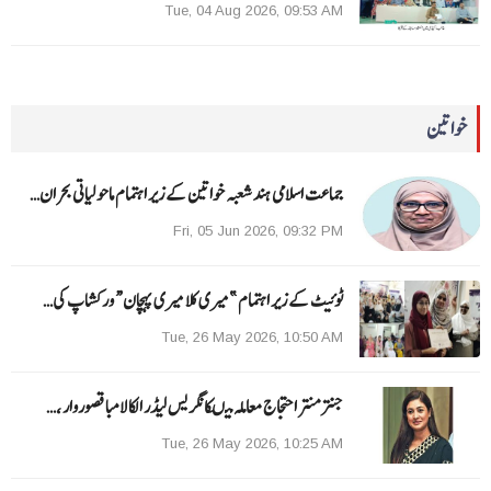
Tue, 04 Aug 2026, 09:53 AM
خواتین
جماعت اسلامی ہند شعبہ خواتین کے زیر اہتمام ماحولیاتی بحران…
Fri, 05 Jun 2026, 09:32 PM
ٹوئیٹ کے زیر اہتمام ”میری کلا میری پہچان“ ورکشاپ کی…
Tue, 26 May 2026, 10:50 AM
جنتر منتر احتجاج معاملہ میںکانگریس لیڈر الکا لامبا قصوروار ،…
Tue, 26 May 2026, 10:25 AM