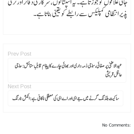
جاتی علاقوں کو جوڑتا ہے۔ یہ اسپتا لوں، سرکاری دفاتر اور ترقی
پذیر انتظامی کمپلیکس سے رابطے کو یقینی بناتا ہے۔
Prev Post
عیدالاضحیٰ پر صفائی،سماجی ذمہ داری اور بھائی چارے کاپیغام قابلِ ستائش: حاجی
عاقل قریشی
Next Post
ساکیت بلڈنگ گرنے میں جے ای اور اے ای کی معطلی ناکافی ہے:انکش نارنگ
No Comments: