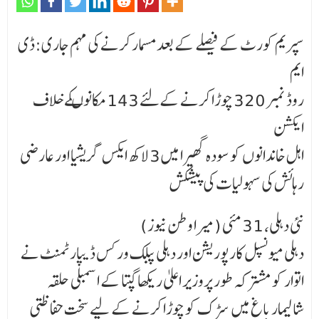
سپریم کورٹ کے فیصلے کے بعد مسمار کرنے کی مہم جاری:ڈی
ایم
روڈ نمبر 320 چوڑا کرنے کےلئے 143 مکانوںکے خلاف
ایکشن
اہل خاندانوں کو سودہ گھیرا میں 3 لاکھ ایکس گریشیا اور عارضی
رہائش کی سہولیات کی پیشکش
نئی دہلی، 31 مئی (میرا وطن نیوز)
دہلی میونسپل کارپوریشن اور دہلی پبلک ورکس ڈیپارٹمنٹ نے
اتوار کو مشترکہ طور پروزیر اعلیٰ ریکھا گپتا کے اسمبلی حلقہ
شالیمار باغ میں سڑک کو چوڑا کرنے کے لیے سخت حفاظتی