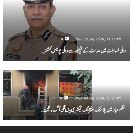
0
Mon, 13 July 2026, 11:12 PM
دہلی فسادات میں عدالت کے فیصلے سے دہلی پولیس کمشنر…
0
Wed, 08 July 2026, 10:24 PM
سنگم وہار میں پلاسٹک پیکیجنگ فیکٹری میںلگی آگ ، تین…