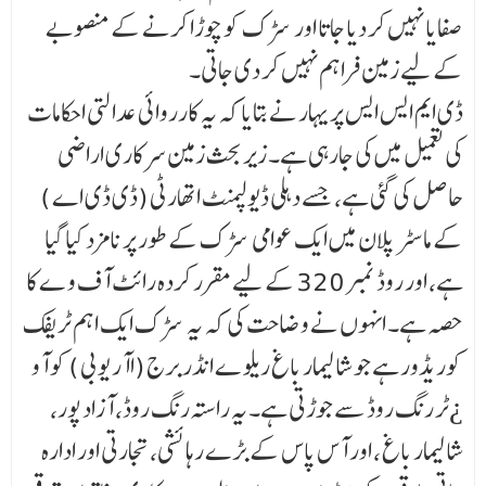
صفایا نہیں کر دیا جاتا اور سڑک کو چوڑا کرنے کے منصوبے
کے لیے زمین فراہم نہیں کر دی جاتی۔
ڈی ایم ایس ایس پریہار نے بتایا کہ یہ کارروائی عدالتی احکامات
کی تعمیل میں کی جارہی ہے۔ زیر بحث زمین سرکاری اراضی
حاصل کی گئی ہے، جسے دہلی ڈیولپمنٹ اتھارٹی (ڈی ڈی اے )
کے ماسٹر پلان میں ایک عوامی سڑک کے طور پر نامزد کیا گیا
ہے، اور روڈ نمبر 320 کے لیے مقرر کردہ رائٹ آف و ے کا
حصہ ہے۔ انہوں نے وضاحت کی کہ یہ سڑک ایک اہم ٹریفک
کوریڈور ہے جو شالیمار باغ ریلو ے انڈر برج (اآر یو بی ) کو آو
¿ٹر رنگ روڈ سے جوڑتی ہے۔ یہ راستہ رنگ روڈ، آزاد پور،
شالیمار باغ ، اور آس پاس کے بڑے رہائشی، تجارتی اور ادارہ