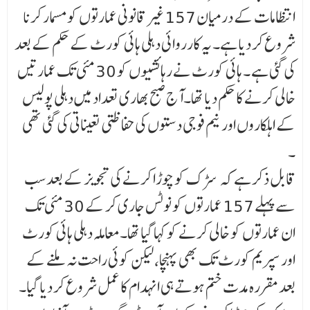
انتظامات کے درمیان 157 غیر قانونی عمارتوں کو مسمار کرنا
شروع کر دیا ہے۔ یہ کارروائی دہلی ہائی کورٹ کے حکم کے بعد
کی گئی ہے ۔ ہائی کورٹ نے رہائشیوں کو 30 مئی تک عمارتیں
خالی کرنے کا حکم دیا تھا۔آج صبح بھاری تعداد میں دہلی پولیس
کے اہلکاروں اور نیم فوجی دستوں کی حفاظتی تعیناتی کی گئی تھی
۔
قابل ذکر ہے کہ سڑک کو چوڑا کرنے کی تجویز کے بعد سب
سے پہلے 157 عمارتوں کو نوٹس جاری کر کے 30 مئی تک
ان عمارتوں کو خالی کرنے کو کہا گیا تھا۔معاملہ دہلی ہائی کورٹ
اور سپریم کورٹ تک بھی پہنچا، لیکن کوئی راحت نہ ملنے کے
بعد مقررہ مدت ختم ہوتے ہی انہدام کا عمل شروع کر دیا گیا۔