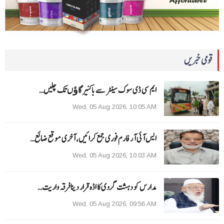
قومی خبریں
ایم سی ڈی سوک سینٹر سے باکنیر گاﺅں تک چلیں…
Wed, 05 Aug 2026, 10:05 AM
ایس آئی آر فارم فوری جمع کرائیں، آخری موقع ضائع…
Wed, 05 Aug 2026, 10:03 AM
مدارس کو دہشت گردی کا اڈہ قرار دینا فرقہ واریت…
Wed, 05 Aug 2026, 09:56 AM