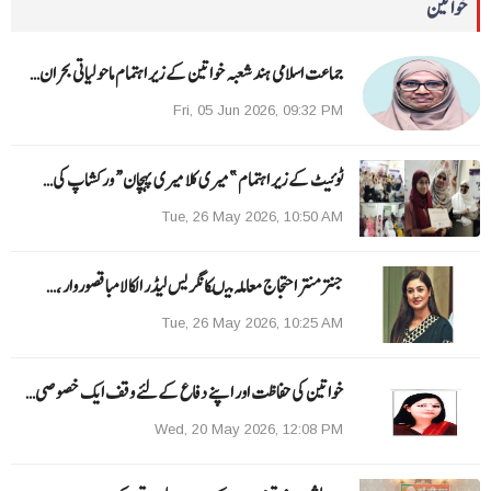
خواتین
جماعت اسلامی ہند شعبہ خواتین کے زیر اہتمام ماحولیاتی بحران…
Fri, 05 Jun 2026, 09:32 PM
ٹوئیٹ کے زیر اہتمام ”میری کلا میری پہچان“ ورکشاپ کی…
Tue, 26 May 2026, 10:50 AM
جنتر منتر احتجاج معاملہ میںکانگریس لیڈر الکا لامبا قصوروار ،…
Tue, 26 May 2026, 10:25 AM
خواتین کی حفاظت اور اپنے دفاع کےلئے وقف ایک خصوصی…
Wed, 20 May 2026, 12:08 PM