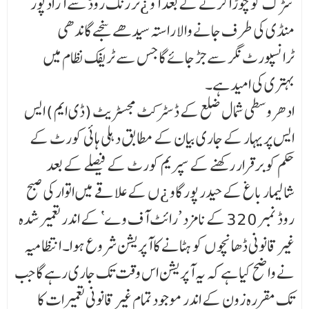
سڑک کو چوڑا کرنے کے بعد آو ¿ٹر رنگ روڈ سے آزاد پور
منڈی کی طرف جانے والا راستہ سیدھے سنجے گاندھی
ٹرانسپورٹ نگر سے جڑ جائے گا جس سے ٹریفک نظام میں
بہتری کی امید ہے۔
ادھروسطی شمال ضلع کے ڈسٹرکٹ مجسٹریٹ (ڈی ایم ) ایس
ایس پریہار کے جاری بیان کے مطابق د ہلی ہائی کورٹ کے
حکم کو برقرار رکھنے کے سپریم کورٹ کے فیصلے کے بعد
شالیمار باغ کے حیدر پور گاو ¿ ں کے علاقے میں اتوار کی صبح
روڈ نمبر 320 کے نامزد ’رائٹ آف وے‘ کے اندر تعمیر شدہ
غیر قانونی ڈھانچو ں کو ہٹانے کا آپریشن شروع ہوا۔ انتظامیہ
نے واضح کیا ہے کہ یہ آپریشن اس وقت تک جاری رہے گا جب
تک مقررہ زون کے اندر موجود تمام غیر قانونی تعمیرات کا