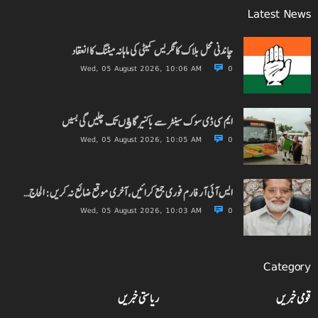
Latest News
چاندنی محل بلاک کانگریس کمیٹی کی ماہانہ میٹنگ کا انعقاد
Wed, 05 August 2026, 10:06 AM
0
ایم سی ڈی سوک سینٹر سے باکنیر گاﺅں تک چلیں گی بسیں
Wed, 05 August 2026, 10:05 AM
0
ایس آئی آر فارم فوری جمع کرائیں، آخری موقع ضائع نہ کریں: الحاج…
Wed, 05 August 2026, 10:03 AM
0
Category
قومی خبریں
ریاستی خبریں