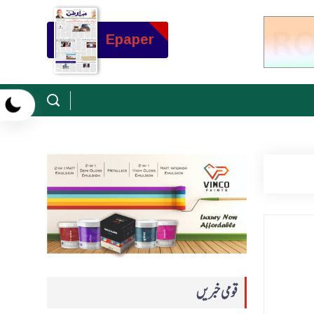
Epaper
قومی خبریں