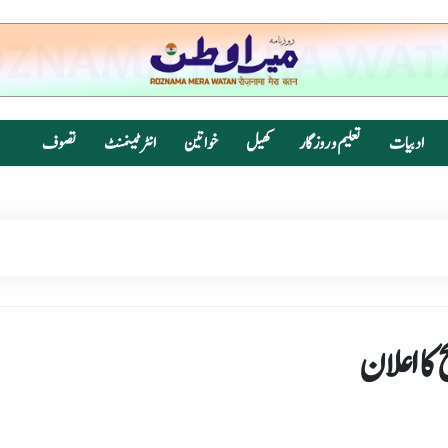
ادبیات
تعلیم و روزگار
کھیل
خواتین
انٹرٹینمنٹ
تصوف