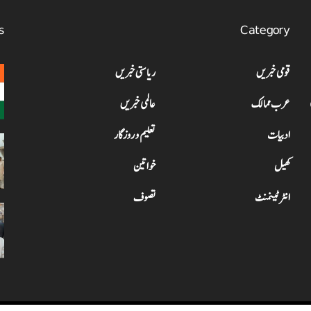
s
Category
قومی خبریں
ریاستی خبریں
عرب ممالک
عالمی خبریں
ادبیات
تعلیم و روزگار
کھیل
خواتین
انٹرٹینمنٹ
تصوف