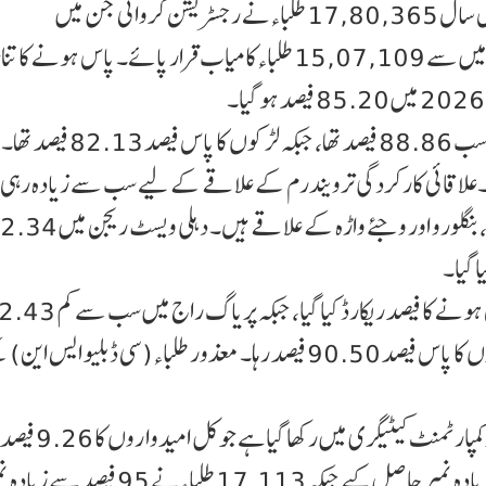
بورڈ کی طرف سے جاری کردہ اعداد و شمار کے مطابق اس سال 17,80,365 طلباءنے رجسٹریشن کروائی جن میں
سے 17,68,818 نے امتحان میں شرکت کی۔ جن میں سے 15,07,109 طلباءکامیاب قرار پائے۔ پاس ہونے
سی بی ایس ای کے مطابق، لڑکیوں کے پاس ہونے کا تناسب 88.86 فیصد تھا، جبکہ لڑکوں 
6.73 فیصد پیچھے چھوڑ دیا۔علاقائی کارکردگی ترویندرم کے علاقے کے لیے سب سے زیادہ ر
پاس ہونے کا فیصد رہا۔بیرون ملک سی بی ایس ای اسکولوں کا پاس فیصد 90.50 فیصد رہا۔ معذور طلباء(سی ڈبلیو ایس 
بورڈ نے رپورٹ کیا کہ اس سال 163,800 طلباءکو کمپارٹمنٹ
مزید برآں، 94,028 طلباءنے 90 فیصد یا اس سے زیادہ نمبر حاصل کیے جبکہ 17,113 طلباءنے 95 فیص