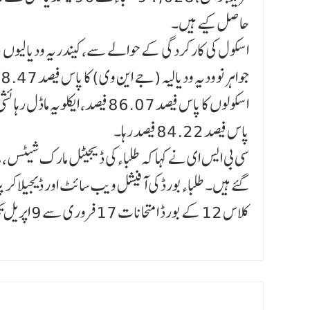
حاصل کیے ہیں۔
پاس فیصد 84.22 فیصد رہا۔
سی بی ایس ای نے کہا کہ طلباءکی ڈیجیٹل مارک شیٹس، م
گئے ہیں۔ طلباءبورڈ کی آفیشل ویب سائٹ اور ڈیجیلاکر پ
کلاس 12 کے بورڈ امتحانات 17 فروری سے 9 اپریل تک منعقد ہوئے تھے۔