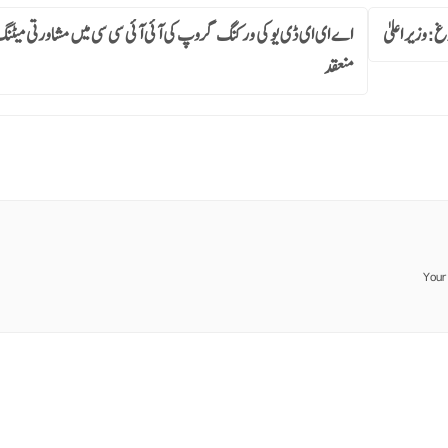
غ:وزیر اعلیٰ
اے ای ای ڈی یو کی ورکنگ گروپ کی آئی آئی سی سی میں مشاورتی میٹن
منعقد
Your