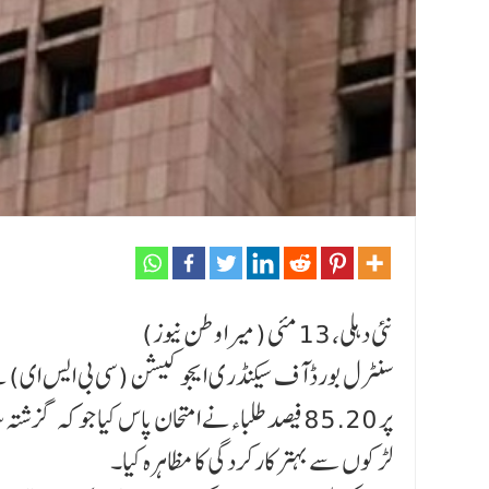
نئی دہلی، 13 مئی (میرا وطن نیوز)
لڑکوں سے بہتر کارکردگی کا مظاہرہ کیا۔