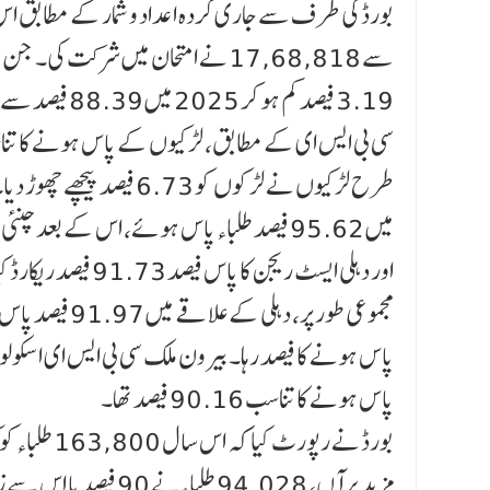
3.19 فیصد کم ہو کر 2025 میں 88.39 فیصد سے 2026 میں 85.20 فیصد ہو گیا۔
طرح لڑکیوں نے لڑکوں کو 
اور دہلی ایسٹ ریجن کا پاس فیصد 91.73 فیصد ریکارڈ کیا گیا۔
پاس ہونے کا تناسب 90.16 فیصد تھا۔