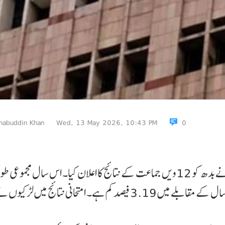
habuddin Khan
Wed, 13 May 2026, 10:43 PM
0
سنٹرل بورڈ آف سیکنڈری ایجوکیشن (سی بی ایس ای) نے بدھ کو 12ویں جماعت کے نتائج کا اعلان کیا۔ اس سال مجموعی ط
پر 85.20 فیصد طلباءنے امتحان پاس کیا جو کہ گزشتہ سال کے مقابلے میں 3.19 فیصد کم ہے۔ امتحانی نتائج میں لڑکیو