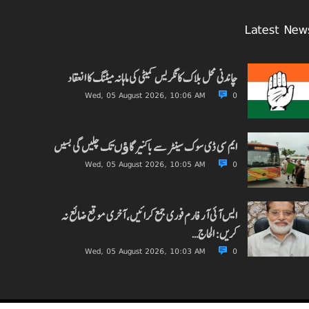
Latest New
چاندنی محل بلاک کانگریس کمیٹی کی ماہانہ میٹنگ کا انعقاد
Wed, 05 August 2026, 10:06 AM
0
ایم سی ڈی سوک سینٹر سے باکنیر گاﺅں تک چلیں گی بسیں
Wed, 05 August 2026, 10:05 AM
0
ایس آئی آر فارم فوری جمع کرائیں، آخری موقع ضائع نہ
کریں: الحاج…
Wed, 05 August 2026, 10:03 AM
0