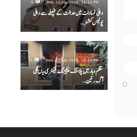
0
Mon, 13 July 2026, 11:12 PM
دہلی فسادات میں عدالت کے فیصلے سے دہلی
پولیس کمشنر…
0
Wed, 08 July 2026, 10:24 PM
سنگم وہار میں پلاسٹک پیکیجنگ فیکٹری میںلگی
آگ ، تین…