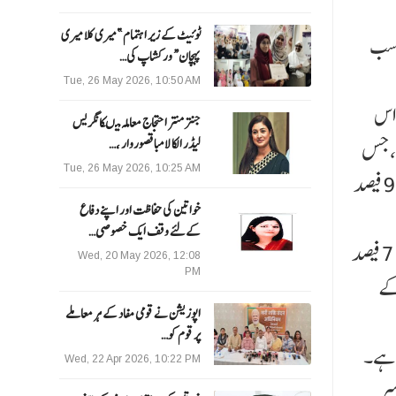
ٹوئیٹ کے زیر اہتمام ”میری کلا میری
 کا تناسب
پہچان“ ورکشاپ کی…
Tue, 26 May 2026, 10:50 AM
کا پاس فیصد 82.13 فیصد تھا۔ اس
جنتر منتر احتجاج معاملہ میںکانگریس
ہی، جس
لیڈر الکا لامبا قصوروار ،…
Tue, 26 May 2026, 10:25 AM
میں 95.62 فیصد طلباء پاس ہوئے، اس کے بعد چنئی، بنگلورو اور وجئے واڑہ کے علاقے ہیں۔ دہلی ویسٹ ریجن میں 92.34 فیصد
خواتین کی حفاظت اور اپنے دفاع
کےلئے وقف ایک خصوصی…
مجموعی طور پر، دہلی کے علاقے میں 91.97 فیصد پاس ہونے کا فیصد ریکارڈ کیا گیا، جبکہ پریاگ راج میں سب سے کم 72.43 فیصد
Wed, 20 May 2026, 12:08
PM
این) کے
اپوزیشن نے قومی مفاد کے ہر معاملے
پر قوم کو…
 کیٹیگری میں رکھا گیا ہے جو کل امیدوا روں کا 9.26 فیصد ہے۔
Wed, 22 Apr 2026, 10:22 PM
د سے زیادہ نمبر