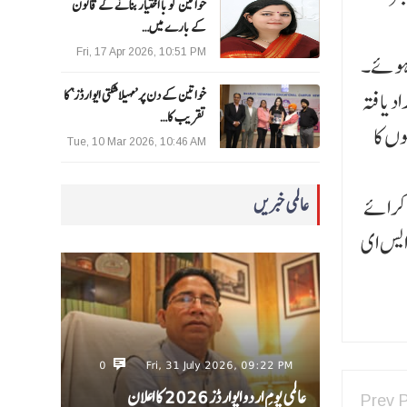
خواتین کو با اختیار بنانے کے قانون
کے بارے میں…
Fri, 17 Apr 2026, 10:51 PM
ھے، جن میں 98.55 فیصد طلبہ پاس ہوئے۔
س فیصد 89.55 فیصد، سرکاری امداد یافتہ
خواتین کے دن پر ’مہیلا شکتی ایوارڈز‘ کا
تقریب کا…
8 فیصد، اور آزاد اسکولوں کا
Tue, 10 Mar 2026, 10:46 AM
 کرائے
عالمی خبریں
 ایس ای
0
Fri, 31 July 2026, 09:22 PM
عالمی یومِ اردو ایوارڈز 2026 کا اعلان
Prev 