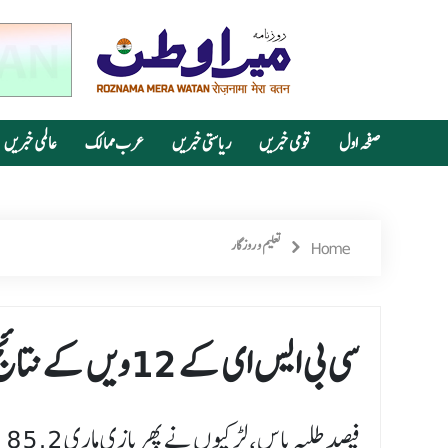
صفحہ اول
قومی خبریں
ریاستی خبریں
عرب ممالک
عالمی خبریں
Home
تعلیم و روزگار
سی بی ایس ای کے 12ویں کے نتائج کا اعلان
85.2 فیصد طلبہ پاس، لڑکیوں نے پھر بازی ماری