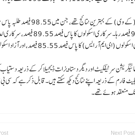
اسکول کی کارکردگی کے حوالے سے، کیندریہ ودیالیوں (کے وی ) کے بہترین نتائج ت
جواہر نوودیہ ودیالیہ (جے این وی) کا پاس فیصد 98.47 فیصد رہا۔ سرکاری اسکولوں کا پا
اسکولوں کا پاس فیصد 86.07 فیصد، ایکلویہ ماڈل رہائشی اسکولوں (ای ایم آر ایس) کا پاس فیصد 5.55
ائیگریشن سرٹیفکیٹ اور دیگر دستاویزات ڈیجیلا کر کے ذریعہ دستیاب
لیٹ فارم کے ذریعہ اپنے نتائج دیکھ سکتے ہیں۔قابل ذکر ہے کہ سی بی
Post
Next Post