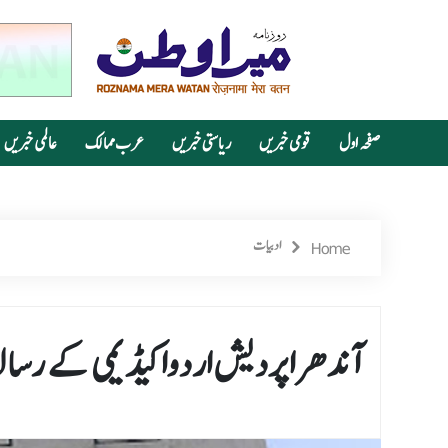
صفحہ اول
قومی خبریں
ریاستی خبریں
عرب ممالک
عالمی خبریں
Home
ادبیات
آندھرا پردیش اردواکیڈیمی کے رسا