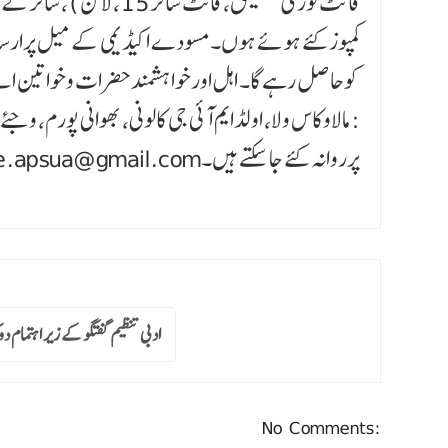
کوحاصل رہے گا۔ اہل اورخواہشمندحضرات وخواتین اپنے م
magazine.apsua@gmail.comپرروانہ کئے جاسکتے ہیں۔
ادبی تنظیم گفتگو کے زیر اہتمام دو
No Comments: