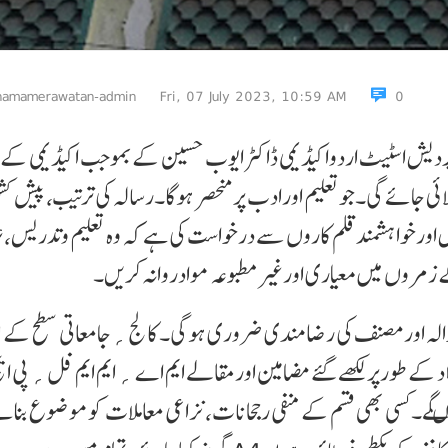
namamerawatan-admin
Fri, 07 July 2023, 10:59 AM
0
یش اسٹیٹ اردواکیڈیمی ڈاکٹر ایوب حسین کے بموجب اکیڈیمی کے ز ی
ی جائے گی۔جوتعلیم اورادب پرمنحصر ہوگا۔رسالہ کی ترتیب، پیش کش 
 اہل اورخواہشمندقلم کاروں سے درخواست کی ہے کہ وہ تعلیم وتدریس، 
کے زمروں میں معیاری اورغیرمطبوعہ موادروانہ کریں۔
الہ اورمصنف کی رضامندی ضروری ہوگی۔ کالج؍جامعاتی سطح کے ن
د کے طورپرلکھے گئے مضامین اورمقالے ایم اے ؍ ایم ایم فل؍ پی ای
ے۔کسی بھی قسم کے منفی رجحانات، نزاعی معاملات کوموضوع بنا