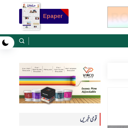
Epaper
قومی خبریں