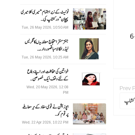
ٹوئیٹ کے زیر اہتمام ”میری کلا میری
پہچان“ ورکشاپ کی…
Tue, 26 May 2026, 10:50 AM
اردواکیڈیمی، 76-1-6A/1&2، مالاوکاس ولا، اولڈایم آئی جی کالونی، بھوانی پورم، وجئے واڑہ۔520012اے پی یا میل :
جنتر منتر احتجاج معاملہ میںکانگریس
لیڈر الکا لامبا قصوروار ،…
Tue, 26 May 2026, 10:25 AM
خواتین کی حفاظت اور اپنے دفاع
کےلئے وقف ایک خصوصی…
Wed, 20 May 2026, 12:08
Prev 
PM
ورکشاپ
اپوزیشن نے قومی مفاد کے ہر معاملے
پر قوم کو…
Wed, 22 Apr 2026, 10:22 PM