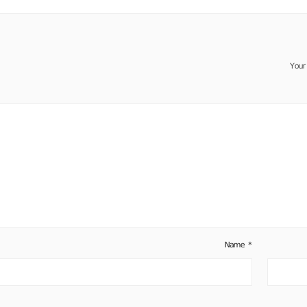
Your
Name
*