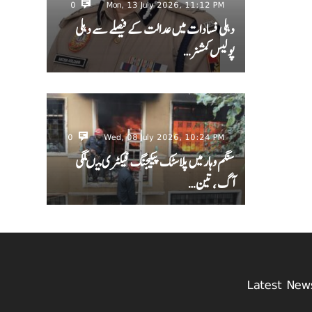
0
Mon, 13 July 2026, 11:12 PM
دہلی فسادات میں عدالت کے فیصلے سے دہلی
پولیس کمشنر…
0
Wed, 08 July 2026, 10:24 PM
سنگم وہار میں پلاسٹک پیکیجنگ فیکٹری میںلگی
آگ ، تین…
Latest New