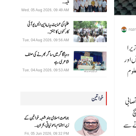
ملیہ…
Wed, 05 Aug 2026, 09:49 AM
طلبا کی حمایت میںاین ایس یو آئی
roz
کارکنوں کا جنتر…
Tue, 04 Aug 2026, 09:56 AM
ر ا
دوہا گاگر میں ساگر بھرنے کی صنف
ا و ر
شاعری ہے
علوم
Tue, 04 Aug 2026, 09:53 AM
خواتین
صابی
چ
جماعت اسلامی ہند شعبہ خواتین کے
نے سے
زیر اہتمام ماحولیاتی بحران…
Fri, 05 Jun 2026, 09:32 PM