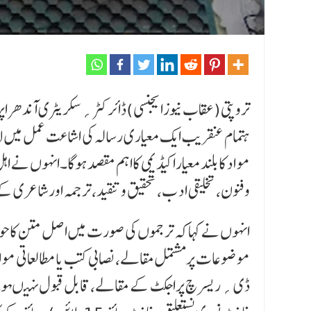
تروپتی(عقاب نیوزایجنسی)ڈائرکٹر؍سکریٹری آندھراپرد
ہتمام عنقریب ایک معیاری رسالہ کی اشاعت عمل میں لائ
مو ا د کا بلند معیاراکیڈیمی کااہم مقصدہوگا۔انہوں نے
وفنون، تخلیقی ا د ب، تحقیق وتنقید، ترجمہ اورشاعری 
انہوں نے کہاکہ ترجموں کی صورت میں اصل متن کاحو
موضوعات پرمشتمل مقالے، نصابی کتب یامطالعاتی مو ا 
ڈی؍ ریسرچ پراجکٹ کے مقالے، قابل قبول نہیںہوںگ