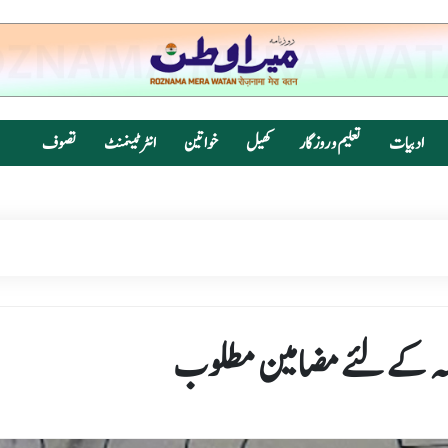
ادبیات
تعلیم و روزگار
کھیل
خواتین
انٹرٹینمنٹ
تصوف
لہ کے لئے مضامین مطلوب