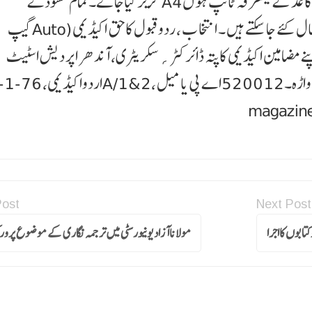
گریز کیاجائے۔تمام مسودےA4سائزکے کاغذکے یکطرفہ ٹائپ ہو ں ، ( فا نٹ نوری نستعلیق، فانٹ سائز15، لائن
گیپAuto)کمپوزکئے ہوئے ہوں۔مسودے اکیڈیمی کے میل پرارسال کئے جاسکتے ہیں ۔ ا نتخا ب ، ردوقبول کاحق اکیڈیمی
ضامین اکیڈیمی کاپتہ ڈائرکٹر؍سکریٹری، آ ند ھر ا پر د یش اسٹیٹ
Post
Next Post
کتابوں کااجرا
مولاناآزاد یونیورسٹی میں ترجمہ نگاری کے موضوع پر