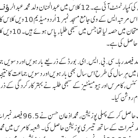
لیا تھا جس میں سے 89 طلباء پاس ہوئے ہیں اور 3 طلباء کی کمپارٹمنٹ آئی ہے۔ 12 کلاس میں عبدالحنان ولد محمد عبد الر
نے 84 فیصد نمبرات لا کر پہلی پوزیشن حاصل کی ہے۔ اس مرتبہ ایس کے وی جامع مسجد نمبر 1 اُردو میڈیم 10ویں کلاس 
ریزلٹ 100 فیصدر ہا ہے۔ اسکول سے 60 طلباء نے امتحان میں حصہ لیا 
د فیصد رہا۔ سی. بی. ایس. ای. بورڈ کے ذریعے بارہویں اور دسویں 
ی میں ہر سال کی طرح اس سال بھی بارہویں اور دسویں جماعت کا نتیجہ
سائنس، کامرس اور ہیومینٹیز کے سبھی طلبہ نے بہتر کارکردگی کے ذر
ام روشن کیا۔
شعبہ سائنس میں محمد ابو بکر نے 97.25 فیصد نمبرات حاصل کر کے پہلی پوزیش
دوسری پوزیشن اور محمد مومن نے 94.25 فیصد نمبرات کے ساتھ تیسری پوزیشن حاصل کی۔ شعبہ کامرس میں محم