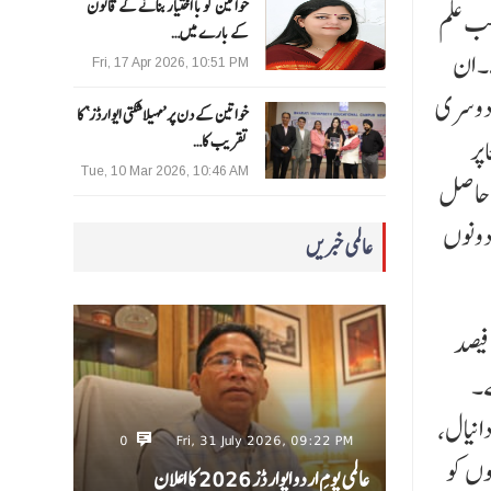
خواتین کو با اختیار بنانے کے قانون
لب علم
کے بارے میں…
ے۔ ان
Fri, 17 Apr 2026, 10:51 PM
ات حاصل ہوئے ہیں۔ دوسری
خواتین کے دن پر ’مہیلا شکتی ایوارڈز‘ کا
تقریب کا…
ٹاپر
Tue, 10 Mar 2026, 10:46 AM
، سائنس میں 84، اور سوشل سائنس میں 92 نمبرات حاصل
ہوئے ہیں اور دونوں
عالمی خبریں
واضح رہے کہ امسال بارہویں جماعت میں 401 طالب علم امتحان میں شریک ہوئے تھے اور مجموعی طور پر اسکول کا نتیجہ 70 فیصد
 نتیجہ 60 فیصد رہا ہے۔
دانیال،
0
Fri, 31 July 2026, 09:22 PM
وں کو
عالمی یومِ اردو ایوارڈز 2026 کا اعلان