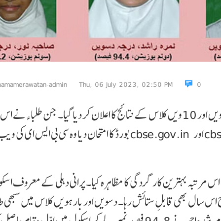
namamerawatan-admin
Thu, 06 July 2023, 02:50 PM
0
نئی دہلی: سی بی ایس ای کی جانب سے جمعہ کے روز 12ویں اور 10ویں کلاس کے نتائج کا اعلان کر دیا گیا۔ جن طلباء 
بورڈ کا امتحان دیا وہ سی بی ایس ای کی ویب سائٹ cbse.gov.in اور cbseresults.nic.in پر جا کر اپنا
اس مرتبہ بہترین کارگردگی کا مظاہرہ کیا۔ پرانی دہلی کے معروف اسک
 اس سال بھی قابلِ ستائش رہا۔ دسویں اور بارہویں کلاس میں سبھی 
نے بہت اچھے نمبرات حاصل کیے۔ بارہویں درجہ میں مرشدہ احمد نے 94.8 فیصد نمبر لے کر اسکول میں اوّل مقام