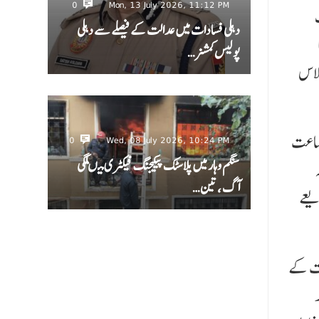
0
Mon, 13 July 2026, 11:12 PM
ﺅف
دہلی فسادات میں عدالت کے فیصلے سے دہلی
کا
پولیس کمشنر…
تھا جس میں سبھی طلباء پاس ہوئے ہیں۔ 10ویں کلاس
جماعت
0
Wed, 08 July 2026, 10:24 PM
سنگم وہار میں پلاسٹک پیکیجنگ فیکٹری میںلگی
آگ ، تین…
یعے
ن، محمد اذعان حسن نے 96.5 فیصد نمبرات کے
د