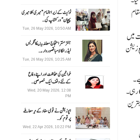
 سوم مقام
ٹوئیٹ کے زیر اہتمام ”میری کلا میری
پہچان“ ورکشاپ کی…
Tue, 26 May 2026, 10:50 AM
 جماعت میں
جنتر منتر احتجاج معاملہ میںکانگریس
دوم و سوم پوزیشن
لیڈر الکا لامبا قصوروار ،…
Tue, 26 May 2026, 10:25 AM
خواتین کی حفاظت اور اپنے دفاع
اصل کیے۔
کےلئے وقف ایک خصوصی…
75 فیصد اور اس سے زیادہ نمبرات حاصل کرنے والی طالبات کی تعداد بارہویں جماعت میں 80 اور دسویں جماعت میں 65 رہی۔
Wed, 20 May 2026, 12:08
PM
ہترین
اپوزیشن نے قومی مفاد کے ہر معاملے
پر قوم کو…
Wed, 22 Apr 2026, 10:22 PM