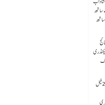
حمد ایان شاداب
ں محمد عفّان نے 90.25 فیصد نمبر کے ساتھ
ے 88.25 فیصد نمبرات کے ساتھ
ائج
سیکنڈری
بلہ بہتر نہ ہونے کی وجہ کووڈ 19 اور لاک
ڈاکٹر ذاکر حسین اسکول میں دسویں کلاس کا نتیجہ 66.15 فیصد رہا۔ 195 بچوں نے امتحان دیا جن میں 129 پاس ہوئے، 2 فیل
یسری