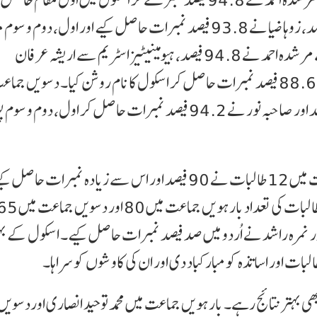
اریشہ عرفان، ہانیہ خان اور السہ مرسلین نے 94.4 فیصد، زوہا ضیا نے 93.8 فیصد نمبرات حاصل کیے اور اول، دوم و
حاصل کیے۔ اسٹریم وائز ٹاپرس میں سائنس اسٹریم سے مرشدہ احمد نے 94.8 فیصد، ہیومینیٹیز اسٹریم سے اریشہ عرفان
نے 94.4 فیصد اور کامرس اسٹریم سے روفیہ خاں نے 88.6 فیصد نمبرات حاصل کر اسکول کا نام روشن کیا۔ دسویں
فہمینہ خاں نے 95.8 فیصد، نمرہ راشد نے 94.4 فیصد اور صاحبہ نور نے 94.2 فیصد نمبرات حاصل کر اول، 
بارہویں جماعت میں 24 طالبات نے اور دسویں جماعت میں 12 طالبات نے 90 فیصد اور اس سے زیادہ نمبرات ح
اور نمرہ راشد نے اُردو میں صد فیصد نمبرات حاصل کیے۔ اسکول کے ب
ات اور اساتذہ کو مبارکباد دی اور ان کی کاوشوں کو سراہا۔
 بہتر نتائج رہے۔ بارہویں جماعت میں محمد توحید انصاری اوردسویں