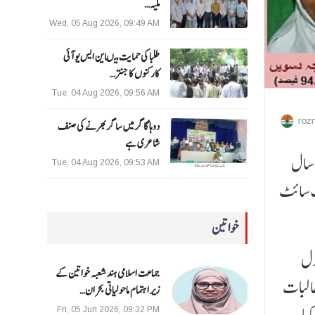
ملیہ…
Wed, 05 Aug 2026, 09:49 AM
طلبا کی حمایت میںاین ایس یو آئی
کارکنوں کا جنتر…
Tue, 04 Aug 2026, 09:56 AM
roz
دوہا گاگر میں ساگر بھرنے کی صنف
شاعری ہے
نے اس سال
Tue, 04 Aug 2026, 09:53 AM
 ریزلٹ چیک کر سکتے
خواتین
ول
جماعت اسلامی ہند شعبہ خواتین کے
طالبات
زیر اہتمام ماحولیاتی بحران…
 حاصل کیا۔
Fri, 05 Jun 2026, 09:32 PM