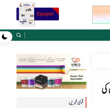
Epaper
ں کی
قومی خبریں