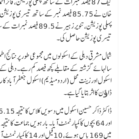
تیسری پوزیشن حاصل کی۔
شمال مشرقی دہلی کے اسکولوں میں مجموعی طور پر نتائج ا
سالہائے گزشتہ کے مقابلے کچھ فیصد کم رہے۔ دہلی کے ار
ڈاﺅن کا اثر بتایا گیا ہے۔
میں 169 پاس ہوئے، 