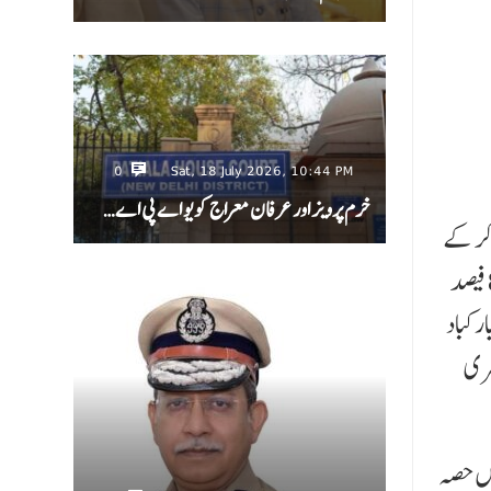
0
Sat, 18 July 2026, 10:44 PM
خرم پرویز اور عرفان معراج کو یو اے پی اے…
 89 فیصد نمبرات حاصل کر کے
اسکول میں پہلی پوزیشن حاصل کی، زینب حور 88.60 فیصد نمبرات سے دوسری پوزیشن پر رہیں اور الجا جائشہ نے 84.20 فیصد
ل مبارکباد
نمبرات لاکر دوسری
کول کے 91 طلباء نے امتحان میں حصہ