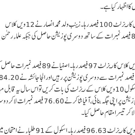
کا اظہار کیا ہے۔
ایس کے وی زینت محل اسکول لال کنواں 12ویں کلاس کا ریزلٹ 100 فیصد رہا۔ زینب ولد محمد انصار نے 12ویں کلاس
میں 91.4 فیصد نمبر لا کر ٹاپ کیا۔ انشراح کوثر نے 86 فیصد نمبرات کے ساتھ دوسری پوزیشن حاصل کی جبکہ علماء رحمن
ایس کے وی چشمہ بلڈنگ اُردو میڈیم کا اس برس 12ویں کلاس کا ریزلٹ 97 فیصد رہا۔ اصفیا نے
نمبرات لاکر تیسری پوزیشن حاصل کی۔ چشمہ بلڈنگ اسکول 10ویں کلاس کے ریزلٹ کی بات کریں تو اس سال یہ قاب
رہا۔ ثانیہ اشرف نے 78.40 فیصد نمبرات لا کر پہلی پوزیشن پر اپنی جگہ بنائی، آفیا شاکر نے 76.60 فیصد 
ایس کے وی جامع مسجد نمبر 1 اُردو میڈیم اسکول کا 12ویں کا ریزلٹ 96.63 فیصد رہا۔ اس