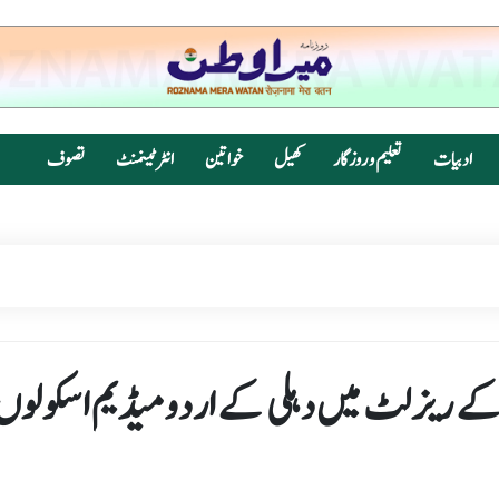
ادبیات
تعلیم و روزگار
کھیل
خواتین
انٹرٹینمنٹ
تصوف
یس ای 12ویں اور 10ویں کے ریزلٹ میں دہلی کے اردو میڈیم اسکولو