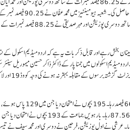
کیف 87 فیصد نمبرات کے ساتھ پہلی پوزیشن، فائز احمد نے 86.25 فیصد نمبرات کے ساتھ دوسری پوزیشن اور م
خان نے 85.75 فیصد نمبر کے ساتھ تیسری پوزیشن حاصل کی۔ شعبہ ہیومینٹیز می
پہلی پوزیشن، تنویر زہیر نے 89.5 فیصد نمبرات کے ساتھ دوسری پوزیشن اور مہر صدیقی ن
طمینان بخش رہے اور قابل ذکر بات یہ ہے کہ اردو میڈیم اسکول کے نت
دو میڈیم اسکولوں میں جمنا پار کے ڈاکٹر ذاکر حسین میموریل سینئر 
اسکول اور زینت محل (اردو میڈیم) اسکول جعفر آباد کا ریزلٹ گزشتہ برسوں کے مقا
اور 64 بچوں کا کمپارٹمنٹ آیا۔ بارہویں جماعت کا نتیجہ 87.56 رہا۔ بارہویں جماعت کے 193 بچوں نے امتحان دیا جن
10 فیل اور 14 کا کمپارٹمنٹ آیا۔ عرشی نے اول پوزیشن، فرحین نے دوسری اور محمد سیف نے ت