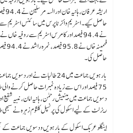
حاصل کی۔
دسویں جماعت میں بینیش رحمٰن، ہانیہ امان، نبیہ شفیع 
ریزلٹ کے لیے اسکول کی پرنسپل کلثوم زہرہ نے سبھی طالب
اینگلو عربک اسکول کے بارہویں و دسویں جماعت کے بھی