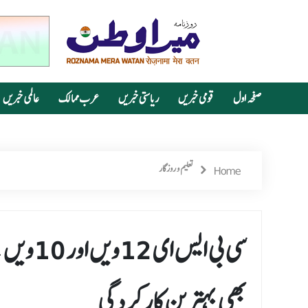
صفحہ اول
قومی خبریں
ریاستی خبریں
عرب ممالک
عالمی خبریں
Home
تعلیم و روزگار
سی بی ا
بھی بہترین کارکردگی