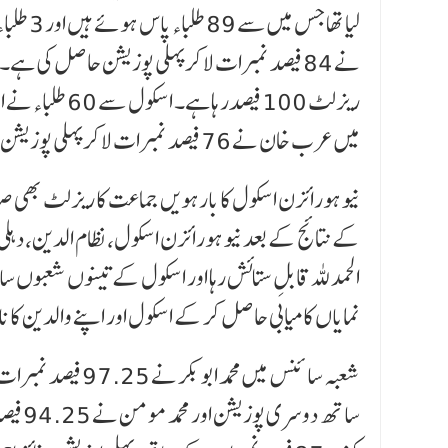
میں عرب خان نے 76 فیصد نمبرات لا کر پہلی پوزیشن حاصل کی ہے۔
نیو ہورائزن اسکول کا بارہویں جماعت کا ریزلٹ بھی ص
کے نتائج کے بعد نیو ہورائزن اسکول، نظام الدین، دہل
الحمدللہ قابلِ ستائش رہا اور اسکول کے تینوں شعبوں 
نمایاں کامیابی حاصل کر کے اسکول اور اپنے والدین کا ن
ساتھ 