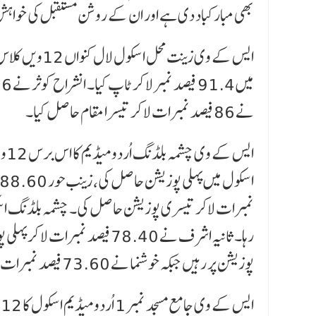
بھی مبارکباد دی ہے اور ان کے روشن مستقبل کی خواہش 
نے 86 فیصد نمبرات لا کر تیسرا مقام حاصل کیا۔
پوزیشن پر رہیں جبکہ خوشنما نے 73.60 فیصد نمبرات لا کر تیسرا مقام حاصل کیا۔