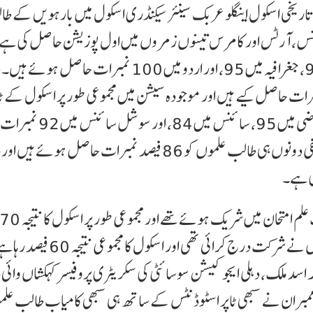
اریخی اسکول اینگلو عربک سینئر سیکنڈری اسکول میں بارہویں کے طا
 ہیں اور سائنس، آرٹس اور کامرس تینوں زمروں میں اول پوزیشن حاصل کی ہ
کو انگریزی میں 94، اکونومکس میں 85، ہسٹری میں 96، جغرافیہ میں 95، اور اردو میں 100 نمبر
اعت میں عبدالرحمٰن نے 89 فیصد نمبرات حاصل کیے ہیں اور موجودہ سیشن میں مجموعی طور پر اسکول کے 
رہے ہیں۔ انہیں انگریزی میں 85، ہندی میں 90، ریاضی میں 95
ہوئے ہیں۔ اسی جماعت کے محمد شمس تبریز اور ذہان سیفی دونوں ہی طالب علموں کو 86 فیصد نمبرات حاصل 
ی ہے۔
رہا ہے۔ جبکہ دسویں جماعت میں کل 135 طالب علموں نے شرکت درج کرائی تھی اور اسکول کا مجموعی
 اسد ملک، دہلی ایجوکیشن سوسائٹی کی سکریٹری پروفیسر کہکشاں وائی 
ٹاف ممبران نے سبھی ٹاپر اسٹوڈنٹس کے ساتھ ہی سبھی کامیاب طالب علم