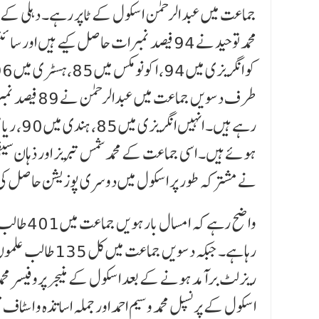
جماعت میں عبد الرحمٰن اسکول کے ٹاپر رہے۔ دہلی کے ت
محمد توحید نے 94 فیصد نمبرات حاصل کیے
طرف دسویں جم
نے مشترکہ طور پر اسکول میں دوسری پوزیشن حاصل ک
ریزلٹ برآمد ہونے کے بعد اسکول کے منیجر پروفیسر محمد
اسکول کے پرنسپل محمد وسیم احمد اور جملہ اساتذہ و اس