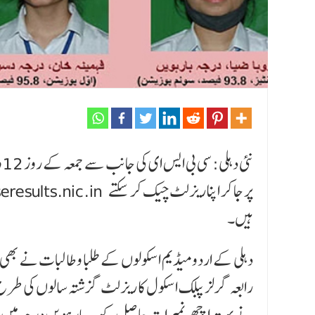
ہیں۔
دہلی کے اردو میڈیم اسکولوں کے طلبا و طالبات نے بھی 
رابعہ گرلز پبلک اسکول کا ریزلٹ گزشتہ سالوں کی طرح