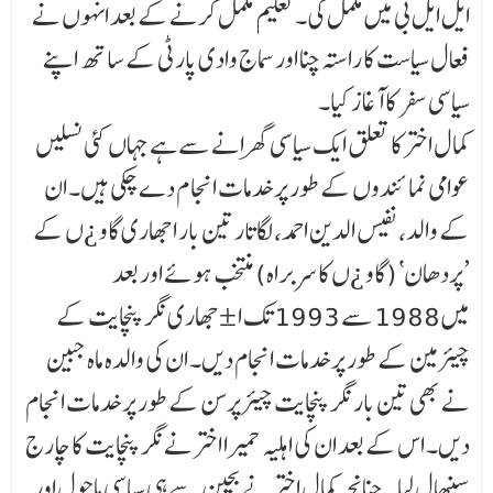
ایل ایل بی میں مکمل کی۔ تعلیم مکمل کرنے کے بعد انہوں نے
فعال سیاست کا راستہ چنا اور سماج وادی پارٹی کے ساتھ اپنے
سیاسی سفر کا آغاز کیا۔
کمال اختر کا تعلق ایک سیاسی گھرانے سے ہے جہاں کئی نسلیں
عوامی نمائندوں کے طور پر خدمات انجا م دے چکی ہیں۔ ان
کے والد، نفیس الدین احمد، لگاتار تین بار اجھاری گاو ¿ں کے
’پردھان‘ (گاو ¿ں کا سربراہ) منتخب ہوئے اور بعد
میں 1988 سے 1993 تک ا ±جھاری نگر پنچایت کے
چیئرمین کے طور پر خدمات انجام دیں۔ ان کی والدہ ماہ جبین
نے بھی تین بار نگر پنچایت چیئرپرسن کے طور پر خدمات انجام
دیں۔ اس کے بعد ان کی اہلیہ حمیرا اختر نے نگر پنچایت کا چارج
سنبھال لیا۔ چنانچہ کمال اختر نے بچپن سے ہی سیاسی ماحول اور