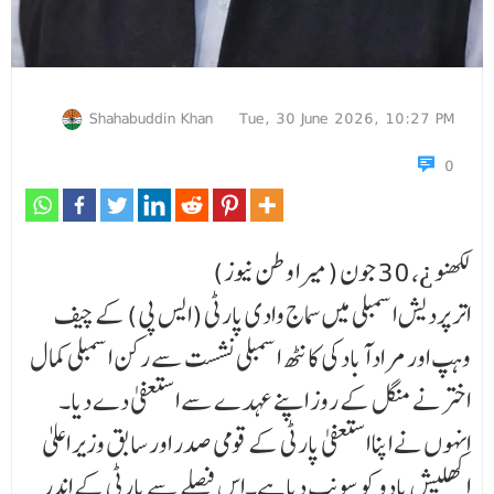
Shahabuddin Khan
Tue, 30 June 2026, 10:27 PM
0
لکھنو ¿، 30 جون (میرا وطن نیوز)
اتر پردیش اسمبلی میں سماج وادی پارٹی (ایس پی) کے چیف
وہپ اور مراد آباد کی کانٹھ اسمبلی نشست سے رکن اسمبلی کمال
اختر نے منگل کے روز اپنے عہدے سے استعفیٰ دے دیا۔
انہوں نے اپنا استعفیٰ پارٹی کے قومی صدر اور سابق وزیر اعلیٰ
اکھلیش یادو کو سونپ دیا ہے۔اس فیصلے سے پارٹی کے اندر