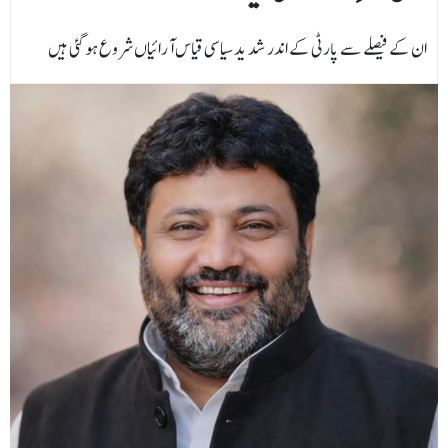
ان کے فیصلے سے پارٹی کے اندر شد ید سیاسی قیاس آرائیاں شروع ہو گئی ہیں