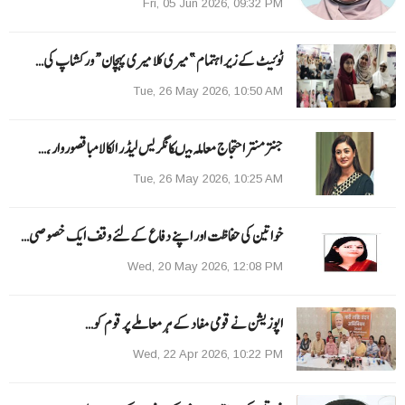
Fri, 05 Jun 2026, 09:32 PM
ٹوئیٹ کے زیر اہتمام ”میری کلا میری پہچان“ ورکشاپ کی…
Tue, 26 May 2026, 10:50 AM
جنتر منتر احتجاج معاملہ میںکانگریس لیڈر الکا لامبا قصوروار ،…
Tue, 26 May 2026, 10:25 AM
خواتین کی حفاظت اور اپنے دفاع کےلئے وقف ایک خصوصی…
Wed, 20 May 2026, 12:08 PM
اپوزیشن نے قومی مفاد کے ہر معاملے پر قوم کو…
Wed, 22 Apr 2026, 10:22 PM