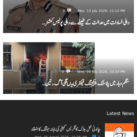
0
Mon, 13 July 2026, 11:12 PM
دہلی فسادات میں عدالت کے فیصلے سے دہلی پولیس کمشنر…
0
Wed, 08 July 2026, 10:24 PM
سنگم وہار میں پلاسٹک پیکیجنگ فیکٹری میںلگی آگ ، تین…
Latest News
چاندنی محل بلاک کانگریس کمیٹی کی ماہانہ میٹنگ کا انعقاد
Wed, 05 August 2026, 10:06 AM
0