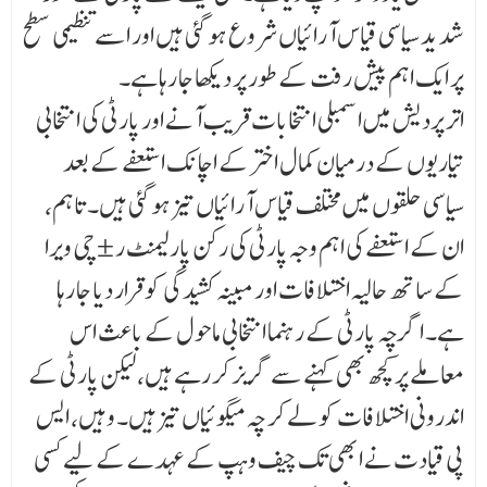
شد ید سیاسی قیاس آرائیاں شروع ہو گئی ہیں اور اسے تنظیمی سطح
پر ایک اہم پیش رفت کے طور پر دیکھا جا رہا ہے۔
اتر پردیش میں اسمبلی انتخابات قریب آنے اور پارٹی کی انتخابی
تیاریوں کے درمیان کمال اختر کے اچا نک استعفے کے بعد
سیاسی حلقوں میں مختلف قیاس آرائیاں تیز ہو گئی ہیں۔ تاہم،
ان کے استعفے کی اہم وجہ پارٹی کی رکن پارلیمنٹ ر ±چی ویرا
کے ساتھ حالیہ اختلافات اور مبینہ کشیدگی کو قرار دیا جا رہا
ہے۔ اگرچہ پارٹی کے رہنما انتخابی ماحول کے باعث اس
معاملے پر کچھ بھی کہنے سے گریز کر رہے ہیں، لیکن پارٹی کے
اندرونی اختلافات کو لے کر چہ میگوئیاں تیز ہیں۔ وہیں، ایس
پی قیادت نے ابھی تک چیف وہپ کے عہدے کے لیے کسی