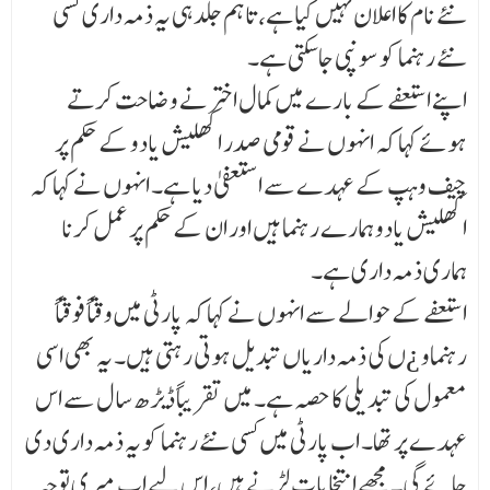
نئے نام کا اعلان نہیں کیا ہے، تاہم جلد ہی یہ ذمہ داری کسی
نئے رہنما کو سونپی جا سکتی ہے۔
اپنے استعفے کے بارے میں کمال اختر نے وضاحت کرتے
ہوئے کہا کہ انہوں نے قومی صدر اکھلیش یادو کے حکم پر
چیف وہپ کے عہدے سے استعفیٰ دیا ہے۔ انہوں نے کہا کہ
اکھلیش یادو ہمارے رہنما ہیں اور ان کے حکم پر عمل کرنا
ہماری ذمہ داری ہے۔
استعفے کے حوالے سے انہوں نے کہا کہ پارٹی میں وقتاً فوقتاً
رہنماو ¿ں کی ذمہ داریاں تبدیل ہوتی رہتی ہیں۔ یہ بھی اسی
معمول کی تبدیلی کا حصہ ہے۔ میں تقریباً ڈیڑھ سال سے اس
عہدے پر تھا۔ اب پارٹی میں کسی نئے رہنما کو یہ ذمہ داری دی
جائے گی۔ مجھے انتخابات لڑنے ہیں، اس لیے اب میری توجہ