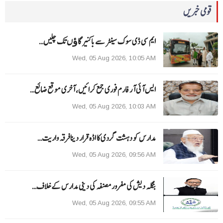
قومی خبریں
ایم سی ڈی سوک سینٹر سے باکنیر گاﺅں تک چلیں…
Wed, 05 Aug 2026, 10:05 AM
ایس آئی آر فارم فوری جمع کرائیں، آخری موقع ضائع…
Wed, 05 Aug 2026, 10:03 AM
مدارس کو دہشت گردی کا اڈہ قرار دینا فرقہ واریت…
Wed, 05 Aug 2026, 09:56 AM
بنگلہ دیش کی مفرور مصنفہ کی دینی مدارس کے خلاف…
Wed, 05 Aug 2026, 09:55 AM