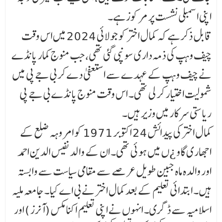
اپنی اسمبلی نشست پر مرکوز ہے۔
قابل ذکر ہے کہ کمال اختر کو جولائی 2024 میں اس وقت
چیف وہپ کی ذمہ داری سونپی گئی تھی، جب منوج کمار پانڈے
نے چیف وہپ کے عہدے سے استعفیٰ دے کر بی جے پی میں
شمولیت اختیار کر لی تھی۔ اس وقت منوج پانڈے بی جے پی
ریاستی سرکار میں وزیر ہیں۔
کمال اختر کی پیدائش 24 اکتوبر 1971 کو امروہہ ضلع کے
اجھاری گاو ¿ں میں ہوئی تھی۔ ان کے وا لد نفیس الدین احمد
اور والدہ ماہ جبین طویل عرصے سے مقامی سیاست سے وابستہ
ہیں۔ ابتدائی تعلیم کے بعد کمال اختر نے بی اے کیا۔ جامعہ ملیہ
اسلامیہ سے ڈگری۔ انہوں نے اپنی تعلیم اکنامکس (آنرز ) اور