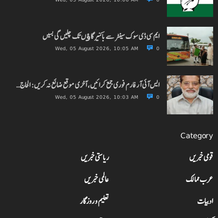
ایم سی ڈی سوک سینٹر سے باکنیر گاﺅں تک چلیں گی بسیں
Wed, 05 August 2026, 10:05 AM
0
ایس آئی آر فارم فوری جمع کرائیں، آخری موقع ضائع نہ کریں: الحاج…
Wed, 05 August 2026, 10:03 AM
0
Category
قومی خبریں
ریاستی خبریں
عرب ممالک
عالمی خبریں
ادبیات
تعلیم و روزگار