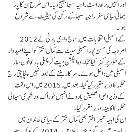
اور انہیں براہ راست راجیہ سبھا بھیج دیا۔ اس طرح ان کا پار
لیمانی سیاسی سفر راجیہ سبھا کے رکن کی حیثیت سے شروع
ہوا۔
2012 کے اسمبلی انتخابات میں، سماج وادی پارٹی نے
امروہہ کی حسن پور اسمبلی سیٹ سے کمال اختر کو اپنے امیدوار
کے طور پر کھڑا کیا تھا۔ وہ الیکشن جیت کر پہلی بار قانون ساز
اسمبلی میں داخل ہوئے۔ سر کا ر بننے کے بعد انہیں پنچایتی راج
محکمہ کا وزیر مقرر کیا گیا۔ بعد میں، 2015 میں، اس وقت
کے وزیر اعلی اکھلیش یادو نے انہیں خوراک اور شہری سپلائی
محکمہ کا کابینہ وزیر مقرر کیا۔
ان کی اہلیہ حمیرا اختر بھی کمال اختر کے سیاسی خاندان میں
سیاست میں سرگرم حصہ رہی ہیں۔ 2014 کے لوک سبھا