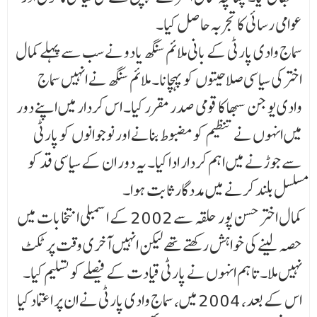
عوامی رسائی کا تجربہ حاصل کیا۔
سماج وادی پارٹی کے بانی ملائم سنگھ یادو نے سب سے پہلے کمال
اختر کی سیاسی صلاحیتوں کو پہچانا۔ ملائم سنگھ نے انہیں سماج
وادی یوجن سبھا کا قومی صدر مقرر کیا۔ اس کردار میں اپنے دور
میں انہوں نے تنظیم کو مضبوط بنانے اور نوجوانوں کو پارٹی
سے جوڑنے میں اہم کردار ادا کیا۔ یہ دور ان کے سیاسی قد کو
مسلسل بلند کرنے میں مددگار ثابت ہوا۔
کمال اختر حسن پور حلقہ سے 2002 کے اسمبلی انتخابات میں
حصہ لینے کی خواہش رکھتے تھے لیکن انہیں آخری وقت پر ٹکٹ
نہیں ملا۔ تاہم انہوں نے پارٹی قیادت کے فیصلے کو تسلیم کیا۔
اس کے بعد، 2004 میں، سماج وادی پارٹی نے ان پر اعتماد کیا