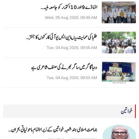
ا ڈما ڈے 9 اور 10 اکتوبر کو جامعہ ملیہ…
Wed, 05 Aug 2026, 09:49 AM
طلبا کی حمایت میںاین ایس یو آئی کارکنوں کا جنتر…
Tue, 04 Aug 2026, 09:56 AM
دوہا گاگر میں ساگر بھرنے کی صنف شاعری ہے
Tue, 04 Aug 2026, 09:53 AM
خواتین
جماعت اسلامی ہند شعبہ خواتین کے زیر اہتمام ماحولیاتی بحران…