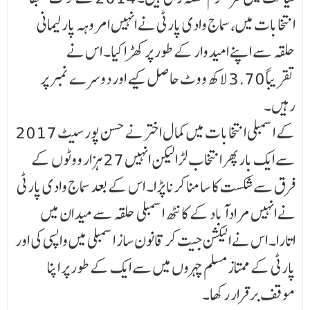
انتخابات میں، سماج وادی پارٹی نے انہیں امروہہ پارلیمانی
حلقہ سے اپنے امیدوار کے طور پر کھڑا کیا۔ اس نے
تقریباً 3.70 لاکھ ووٹ حاصل کیے اور دوسرے نمبر پر
رہیں۔
2017 کے اسمبلی انتخابات میں کمال اختر نے حسن پور سیٹ
سے ایک بار پھر انتخاب لڑا لیکن انہیں 27 ہزار ووٹوں کے
فرق سے شکست کا سامنا کرنا پڑا۔ اس کے بعد سماج وادی پارٹی
نے انہیں مرادآباد کے کانٹھ اسمبلی حلقہ سے میدان میں
اتارا۔ اس نے الیکشن جیت کر قانون ساز اسمبلی میں واپسی کی اور
پارٹی کے ممتاز مسلم چہروں میں سے ایک کے طور پر اپنا
موقف برقرار رکھا۔