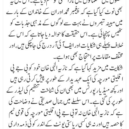
حصوں میں مسلما نوں میں ناراضگی کو جنم دیا ہے۔ اس میں یہ
بھی نوٹ کیا گیا ہے کہ پیغمبر محمد اور ان کے خاندان کے بار ے
میں مبینہ تبصروں نے بہت سے لوگوں کے مذہبی جذبات کو
ٹھیس پہنچائی ہے۔ اس حقیقت کا حوالہ دیا جاتا ہے کہ اس کے
خلاف پہلے ہی شکایات اور ایف آئی آر درج کی جاچکی ہیں، اور
مختلف مقامات پر احتجاج بھی ہوا ہے۔
شکایت میں مزید کہا گیا ہے کہ نازیہ الٰہی خان خود کو بی جے پی
اقلیتی مورچہ کی ایک عہدیدار کے طور پر پیش کرتی رہی ہیں
اور کچھ میڈیا رپورٹس میں بھی ان کی شناخت تنظیم کی لیڈر کے
طور پر کی گئی ہے۔ اس سلسلے میں جمال صدیقی نے وضاحت کی
ہے کہ نازیہ الٰہی خان نہ تو بی جے پی اقلیتی مورچہ کی قومی ٹیم
کا حصہ ہیں اور نہ ہی کسی ریاستی یونٹ کے اندر کوئی ذمہ داری