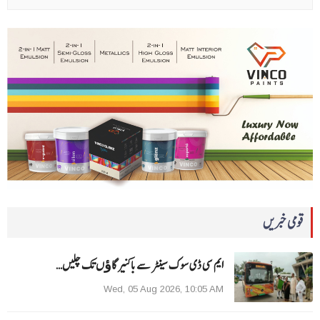
قومی خبریں
ایم سی ڈی سوک سینٹر سے باکنیر گاﺅں تک چلیں…
Wed, 05 Aug 2026, 10:05 AM