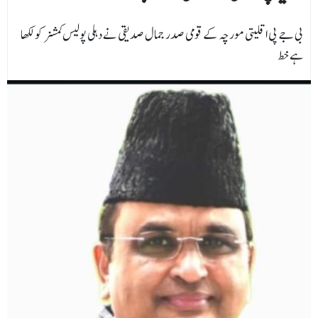
بی جے پی اقلیتی مورچہ کے قومی صدر جمال صدیقی نے دہلی پولیس کمشنر کو لکھا
ہے خط