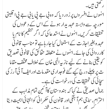
رکھتی ہیں۔
انہوں نے افسروں پر زور دیا کہ وہ بی جے پی یا بی جے پی اقلیتی
مورچہ سے وابستہ عہدیدار ہونے کے ا س کے دعووں کی
تحقیقات کریں۔ انہوں نے استدعا کی کہ اگر تنظیم کا نام یا
عہدہ بغیر اجازت کے استعما ل کیا جا رہا ہے تو مناسب قانونی
کارروائی کی جائے۔ انہوں نے متعلقہ حقائق کی قانونی تصدیق
کو یقینی بنانے کے لیے نازیہ الٰہی خان کے خلاف مختلف مقاما
ت پر پہلے درج کیے گئے فوجداری مقدمات اور ایف آئی آرز کی
سچائی کی تحقیقات کی درخواست کی ہے ۔
جمال صدیقی نے کہا کہ ہندوستان کا آئین تمام مذاہب کے
احترام، سماجی ہم آہنگی اور قانون کی حکمرا نی کو انتہائی اہمیت دیتا