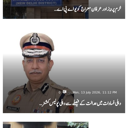
خرم پرویز اور عرفان معراج کو یو اے پی اے…
0
Mon, 13 July 2026, 11:12 PM
دہلی فسادات میں عدالت کے فیصلے سے دہلی پولیس کمشنر…