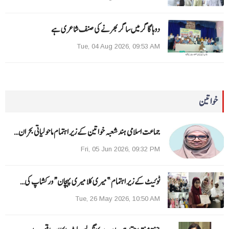
دوہا گاگر میں ساگر بھرنے کی صنف شاعری ہے
Tue, 04 Aug 2026, 09:53 AM
خواتین
جماعت اسلامی ہند شعبہ خواتین کے زیر اہتمام ماحولیاتی بحران…
Fri, 05 Jun 2026, 09:32 PM
ٹوئیٹ کے زیر اہتمام ”میری کلا میری پہچان“ ورکشاپ کی…
Tue, 26 May 2026, 10:50 AM