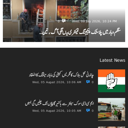
0
Wed, 08 July 2026, 10:24 PM
سنگم وہار میں پلاسٹک پیکیجنگ فیکٹری میںلگی آگ ، تین…
Latest News
چاندنی محل بلاک کانگریس کمیٹی کی ماہانہ میٹنگ کا انعقاد
Wed, 05 August 2026, 10:06 AM
0
ایم سی ڈی سوک سینٹر سے باکنیر گاﺅں تک چلیں گی بسیں
Wed, 05 August 2026, 10:05 AM
0