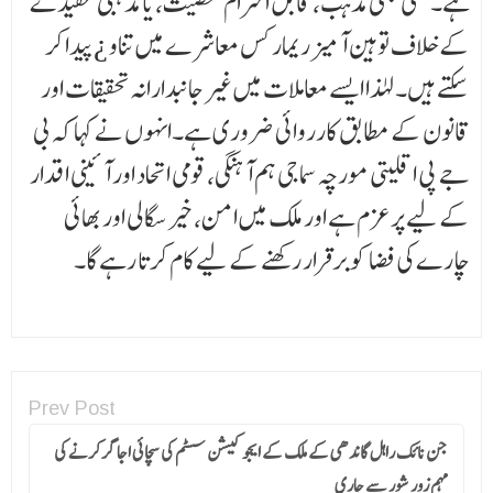
ہے۔ کسی بھی مذہب، قابل احترام شخصیت، یا مذہبی عقیدے
کے خلاف توہین آمیز ریمارکس معاشرے میں تناو ¿ پیدا کر
سکتے ہیں۔ لہٰذا ایسے معاملات میں غیر جانبدارانہ تحقیقات اور
قانون کے مطابق کارروائی ضروری ہے۔انہوں نے کہا کہ بی
جے پی اقلیتی مورچہ سماجی ہم آہنگی، قومی اتحاد اور آئینی اقدار
کے لیے پرعزم ہے اور ملک میں امن، خیر سگالی اور بھائی
چارے کی فضا کو برقرار رکھنے کے لیے کام کرتا رہے گا۔
Prev Post
جن نائک راہل گاندھی کے ملک کے ایجوکیشن سسٹم کی سچائی اجاگر کرنے کی
مہم زور شور سے جاری