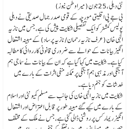
نئی دہلی ،25جون (میرا وطن نیوز)
بی جے پی اقلیتی مورچہ کے قومی صدر جمال صدیقی نے دہلی
پولیس کمشنر کو ایک تفصیلی شکایت پیش کی ہے، جس میں نازیہ
الٰہی خان (عرف نازیہ رحمان / نازیہ پرساد) کے مبینہ اشتعال
انگیز بیانات کے حو ا لے سے ضروری قانونی کارروائی کا مطالبہ
کیا ہے۔ شکایت میں کہا گیا ہے کہ ان کے بیانات نے سما جی ہم
آہنگی اور مذہبی ہم آہنگی پر ممکنہ منفی اثرات کے بارے میں
خدشات کو جنم دیا ہے۔
شکایت میں نازیہ الٰہی خان کی جانب سے مسلم کمیونٹی اور اسلام
کے بارے میں کیے گئے مبینہ طور پر قا بل اعتراض اور اشتعال
انگیز ریمارکس پر روشنی ڈالی گئی ہے، جس نے ملک کے مختلف