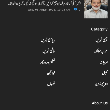
ایس آئی آر فارم فوری جمع کرائیں، آخری موقع ضائع نہ کریں: الحاج…
Wed, 05 August 2026, 10:03 AM
0
Category
قومی خبریں
ریاستی خبریں
عرب ممالک
عالمی خبریں
ادبیات
تعلیم و روزگار
کھیل
خواتین
انٹرٹینمنٹ
تصوف
About Us