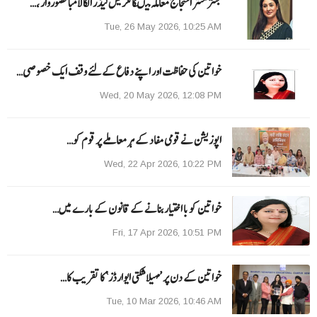
جنتر منتر احتجاج معاملہ میںکانگریس لیڈر الکا لامبا قصوروار ،…
Tue, 26 May 2026, 10:25 AM
خواتین کی حفاظت اور اپنے دفاع کےلئے وقف ایک خصوصی…
Wed, 20 May 2026, 12:08 PM
اپوزیشن نے قومی مفاد کے ہر معاملے پر قوم کو…
Wed, 22 Apr 2026, 10:22 PM
خواتین کو با اختیار بنانے کے قانون کے بارے میں…
Fri, 17 Apr 2026, 10:51 PM
خواتین کے دن پر ’مہیلا شکتی ایوارڈز‘ کا تقریب کا…
Tue, 10 Mar 2026, 10:46 AM