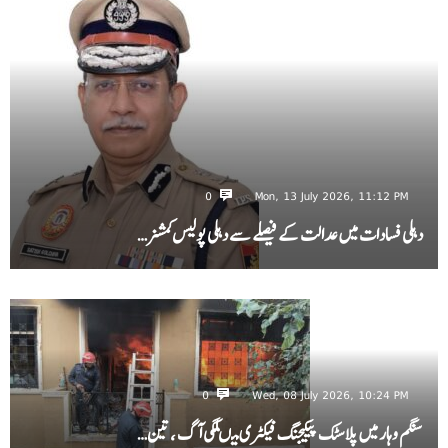
0
Mon, 13 July 2026, 11:12 PM
دہلی فسادات میں عدالت کے فیصلے سے دہلی پولیس کمشنر…
0
Wed, 08 July 2026, 10:24 PM
سنگم وہار میں پلاسٹک پیکیجنگ فیکٹری میںلگی آگ ، تین…