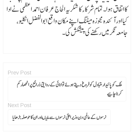
کا اتفاق ہوا۔ تمام شرکاءکا شکریہ الحاج عرفا ن احمد اعظمی نے ادا
کیا اور آئندہ مجوزہ میٹنگ اپنے مکان واقع ابوالفضل انکلیو،
جامعہ نگرمیں رکھنے کی پیشکش کی۔
Prev Post
ملک کو پائیدار متبادل کو فروغ دیتے ہوئے توانائی کے روایتی ذرائع پر انحصار کم
کرنا چاہیے
Next Post
نرسوں کے عالمی دن وزیر اعلیٰ نرسوں سے ملیںاور ان کا حوصلہ بڑھایا