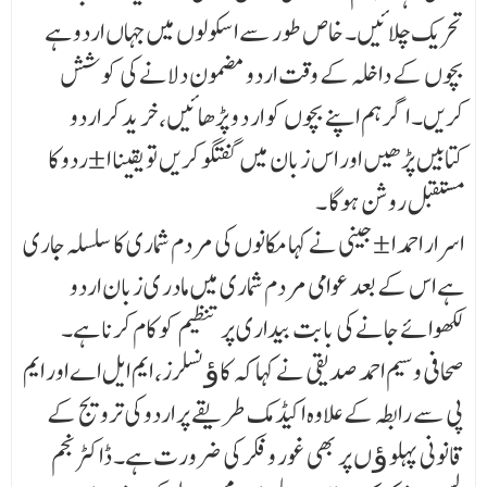
تحریک چلائیں۔ خاص طور سے اسکولوں میں جہاں اردو ہے
بچوں کے داخلہ کے وقت اردو مضمون دلانے کی کوشش
کریں۔ اگر ہم اپنے بچوں کو ار د و پڑھائیں، خر ید کر اردو
کتابیں پڑھیں اور اس زبان میں گفتگو کریں تو یقینا ا ±ردو کا
مستقبل روشن ہوگا ۔
اسرار احمد ا ±جینی نے کہا مکانوں کی مردم شماری کا سلسلہ جاری
ہے اس کے بعد عوامی مردم شماری میں مادر ی زبان اردو
لکھوائے جانے کی بابت بیداری پر تنظیم کو کام کرنا ہے۔
صحافی وسیم احمد صدیقی نے کہا کہ کاﺅنسلرز، ایم ایل اے اور ایم
پی سے رابطہ کے علاوہ اکیڈمک طریقے پر اردو کی ترویج کے
قانونی پہلو ﺅ ں پر بھی غور و فکر کی ضرورت ہے۔ ڈاکٹر نجم