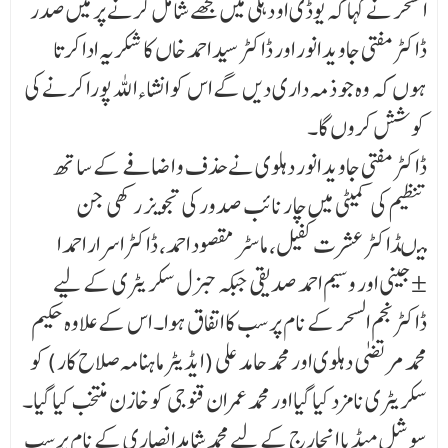
السحر نے کہا کہ یوڈی او دہلی میں مجھے شامل کرنے پر میں صدر
ڈاکٹر مفتی جاوید انور اور ڈاکٹر سید احمد خاں کا شکریہ ادا کرتا
ہوں کہ وہ جو ذمہ داری دیں گے اس کو انشاءاللہ پورا کرنے کی
کوشش کروں گا۔
ڈاکٹر مفتی جاوید انور دہلوی نے حذف و اضافے کے ساتھ
تنظیم کی کمیٹی میں چار نائب صدور کی تجویز ر کھی جن
میںڈاکٹر عشرت کفیل، ماسٹر مقصود احمد، ڈاکٹر اسرار احمد ا
±جینی اور وسیم احمد صدیقی جبکہ جنرل سکر یٹری کے لیے
ڈاکٹر نجم السحر کے نام پر سب کا اتفاق ہوا۔ اس کے علاوہ حکیم
محمد مرتضیٰ دہلوی اور محمد حامد علی (ایڈیٹر ماہنامہ صلاح کار) کو
سکریٹری نامزد کیا گیا اور محمد عمران قنوجی کو خازن منتخب کیا گیا۔
سو شل میڈیا انچارج کے لیے محمد شاہد انصاری کے نام پر سب