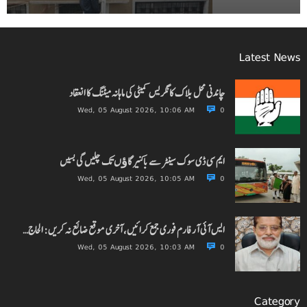
Latest News
چاندنی محل بلاک کانگریس کمیٹی کی ماہانہ میٹنگ کا انعقاد
Wed, 05 August 2026, 10:06 AM
0
ایم سی ڈی سوک سینٹر سے باکنیر گاﺅں تک چلیں گی بسیں
Wed, 05 August 2026, 10:05 AM
0
ایس آئی آر فارم فوری جمع کرائیں، آخری موقع ضائع نہ کریں: الحاج…
Wed, 05 August 2026, 10:03 AM
0
Category