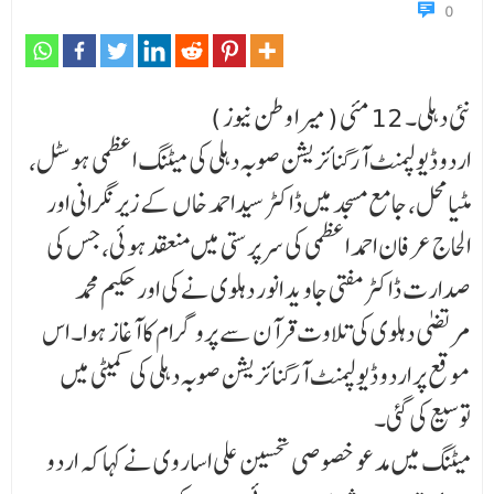
0
نئی دہلی۔ 12 مئی ( میرا وطن نیوز )
اردو ڈیولپمنٹ آرگنائزیشن صوبہ دہلی کی میٹنگ اعظمی ہوسٹل،
مٹیامحل، جامع مسجد میں ڈاکٹر سیداحمد خا ں کے زیر نگرانی اور
الحاج عرفان احمد اعظمی کی سرپرستی میں منعقد ہوئی، جس کی
صدارت ڈاکٹر مفتی جاو ید انور دہلوی نے کی اور حکیم محمد
مرتضیٰ دہلوی کی تلاوت قرآن سے پروگرام کا آغاز ہوا۔ اس
موقع پر اردو ڈیولپمنٹ آرگنائزیشن صوبہ دہلی کی کمیٹی میں
توسیع کی گئی۔
میٹنگ میں مدعو خصوصی تحسین علی اساروی نے کہا کہ اردو