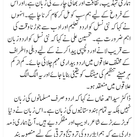
ہماری تہذیب، ثقافت اور بھائی چارے کی زبان ہے، اور اس
کے فروغ کے لیے ہم سب کو مل کر کام کرنا چاہیے۔ انہوں
نے کہا کہ نئی نسل کو اردو تعلیم اور ادب سے جوڑنا وقت کی
اہم ضرورت ہے۔ تحسین علی نے کہا کہ نئی نسل کو اردو زبان
سے قر یب لانے اور دلچسپی پیدا کرنے کے لیے دہلی و اطراف
کے مختلف علاقوں میں اردو بیداری مہم چلائی جائے۔ کم از کم
ہر مہینے تنظیم کی میٹنگ کو یقینی بنایا جائے اور یہ الگ الگ
علاقوں میں منعقد ہو۔
ڈاکٹر سیداحمد خاں نے کہا کہ اردو صرف مسلمانوں کی زبان
نہیں بلکہ یہ تمام ہندوستانیوں کی زبان ہے ۔ اس زبان نے دنیا
کو بڑے بڑے شاعر، ادیب اور مفکر دیے ہیں۔ آج ہماری ذمہ
داری ہے کہ ہم ا ±ردو کی ترویج و ترقی کے لیے منصوبہ بند