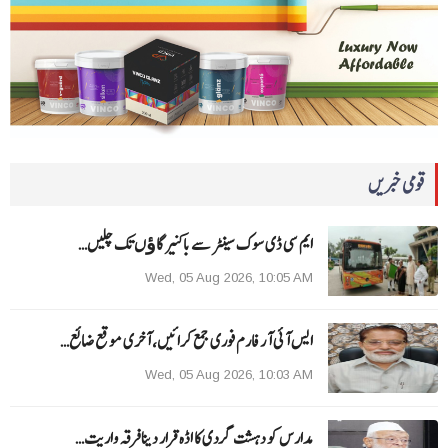
قومی خبریں
ایم سی ڈی سوک سینٹر سے باکنیر گاﺅں تک چلیں…
Wed, 05 Aug 2026, 10:05 AM
ایس آئی آر فارم فوری جمع کرائیں، آخری موقع ضائع…
Wed, 05 Aug 2026, 10:03 AM
مدارس کو دہشت گردی کا اڈہ قرار دینا فرقہ واریت…