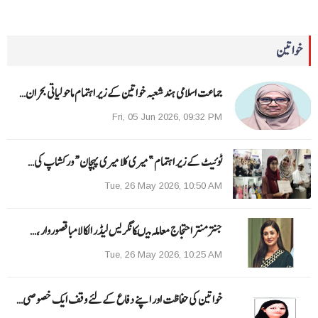
خواتین
جماعت اسلامی ہند شعبہ خواتین کے زیر اہتمام ماحولیاتی بحران…
Fri, 05 Jun 2026, 09:32 PM
ٹوئیٹ کے زیر اہتمام ”میری کلا میری پہچان“ ورکشاپ کی…
Tue, 26 May 2026, 10:50 AM
جنتر منتر احتجاج معاملہ میںکانگریس لیڈر الکا لامبا قصوروار ،…
Tue, 26 May 2026, 10:25 AM
خواتین کی حفاظت اور اپنے دفاع کےلئے وقف ایک خصوصی…