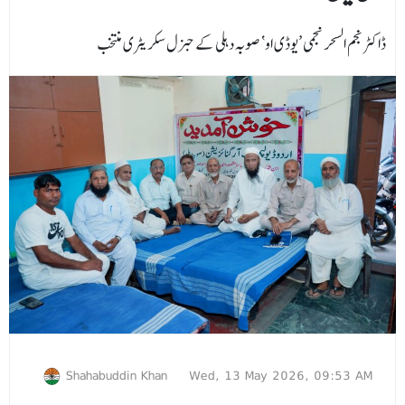
ڈاکٹر نجم السحر نجمی ’یوڈی او‘ صوبہ دہلی کے جنرل سکریٹری منتخب
Shahabuddin Khan
Wed, 13 May 2026, 09:53 AM