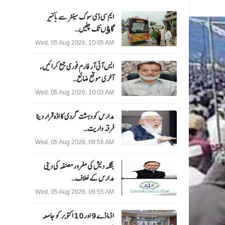
ایم سی ڈی سوک سینٹر سے باکنیر
گاﺅں تک چلیں…
Wed, 05 Aug 2026, 10:05 AM
ایس آئی آر فارم فوری جمع کرائیں،
آخری موقع ضائع…
Wed, 05 Aug 2026, 10:03 AM
مدارس کو دہشت گردی کا اڈہ قرار دینا
فرقہ واریت…
Wed, 05 Aug 2026, 09:56 AM
بنگلہ دیش کی مفرور مصنفہ کی دینی
مدارس کے خلاف…
Wed, 05 Aug 2026, 09:55 AM
ا ڈما ڈے 9 اور 10 اکتوبر کو جامعہ