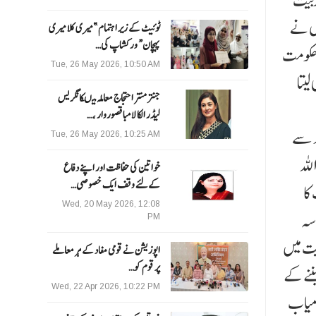
ربیت
وں نے
ٹوئیٹ کے زیر اہتمام ”میری کلا میری
پہچان“ ورکشاپ کی…
 حکومت
Tue, 26 May 2026, 10:50 AM
لیتا
جنتر منتر احتجاج معاملہ میںکانگریس
لیڈر الکا لامبا قصوروار ،…
ہ سے
Tue, 26 May 2026, 10:25 AM
للہ
خواتین کی حفاظت اور اپنے دفاع
کےلئے وقف ایک خصوصی…
کا
Wed, 20 May 2026, 12:08
 سہ
PM
یت میں
اپوزیشن نے قومی مفاد کے ہر معاملے
پر قوم کو…
ننے کے
Wed, 22 Apr 2026, 10:22 PM
امیاب