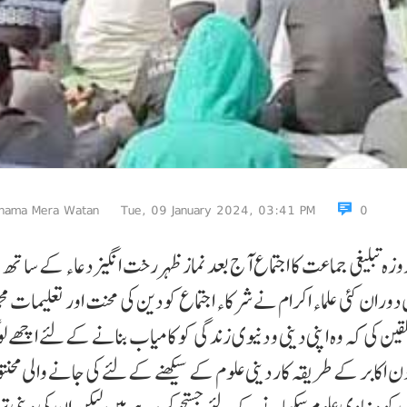
nama Mera Watan
Tue, 09 January 2024, 03:41 PM
0
زہ تبلیغی جماعت کا اجتماع آج بعد نماز ظہر رخت انگیز دعاء کے ساتھ 
دوران کئی علماء اکرام نے شرکاء اجتماع کو دین کی محنت اور تعلیمات م
کی کہ وہ اپنی دینی و دنیوی زندگی کو کامیاب بنانے کے لئے اچھے ل
دن اکابر کے طریقہ کار دینی علوم کے سیکھنے کے لئے کی جانے والی محنت