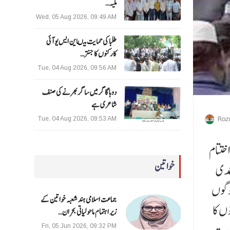
ملیہ…
Wed, 05 Aug 2026, 09:49 AM
طلبا کی حمایت میںاین ایس یو آئی
کارکنوں کا جنتر…
Tue, 04 Aug 2026, 09:56 AM
دوہا گاگر میں ساگر بھرنے کی صنف
شاعری ہے
Roz
Tue, 04 Aug 2026, 09:53 AM
اختتام
خواتین
حمدی
وگوں
جماعت اسلامی ہند شعبہ خواتین کے
وں کا
زیر اہتمام ماحولیاتی بحران…
Fri, 05 Jun 2026, 09:32 PM