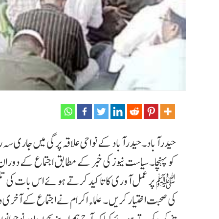
حیدرآباد۔حیدرآباد کے نواحی علاقہ پرگی میں جاری سہ رو
کو پہنچا۔ سیاست نیوز کی خبر کے مطابق اجتماع کے دوران 
ﷺ پر عمل آوری کا تاکید کرتے ہوئے اس بات کی تلقین 
کی صحبت اختیار کریں ۔ علماء اکرام نے اجتماع کے آخری 