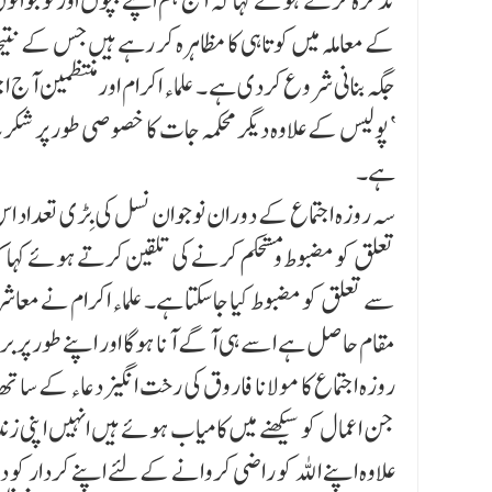
تذکرہ کرتے ہوئے کہا کہ آج ہم اپنے بچوں اور نوجوانوں
کے معاملہ میں کوتاہی کا مظاہرہ کر رہے ہیں جس کے نتی
جگہ بنانی شروع کردی ہے ۔ علماء اکرام اور منتظمین آج
‘ پولیس کے علاوہ دیگر محکمہ جات کا خصوصی طور پر شکریہ ا
ہے۔
سہ روزہ اجتماع کے دوران نوجوان نسل کی بِڑی تعداد ا
تعلق کو مضبوط و مستحکم کرنے کی تلقین کرتے ہوئے کہ
سے تعلق کو مضبوط کیا جاسکتا ہے۔ علماء اکرام نے معاشر
مقام حاصل ہے اسے ہی آگے آنا ہوگا اور اپنے طور پر ب
روزہ اجتماع کا مولانا فاروق کی رخت انگیز دعاء کے ساتھ 
جن اعمال کو سیکھنے میں کامیاب ہوئے ہیں انہیں اپنی 
علاوہ اپنے اللہ کو راضی کروانے کے لئے اپنے کردار کو د