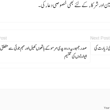
مین اور شرکاء کے لئے بھی خصوصی دعاء کی۔
Post
Next Post
 کی زیارت کی
صدر جمہوریہ درودپدی مرمو کے ہاتھوں کھیل اور مہم جوئی سے متعلق
ایوارڈوں کی تقسیم
Your