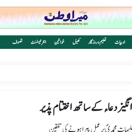
ادبیات
تعلیم و روزگار
کھیل
خواتین
انٹرٹینمنٹ
تصوف
انگیز دعاء کے ساتھ اختتام پذیر
لیمات محمدیؐ پر عمل پیرا ہونے کی تلقین