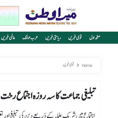
صفحہ اول
قومی خبریں
ریاستی خبریں
عرب ممالک
عالمی خبریں
Home
قومی خبریں
تبلیغی جماعت کا سہ روزہ اجتماع رخت 
اجتماع میں شریک علماء کے ذریعے دین کی تبلیغ اور تع