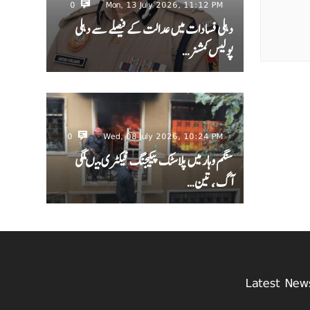
0
Mon, 13 July 2026, 11:12 PM
دہلی فسادات میں عدالت کے فیصلے سے دہلی
پولیس کمشنر…
0
Wed, 08 July 2026, 10:24 PM
سنگم وہار میں پلاسٹک پیکیجنگ فیکٹری میںلگی
آگ ، تین…
Latest New