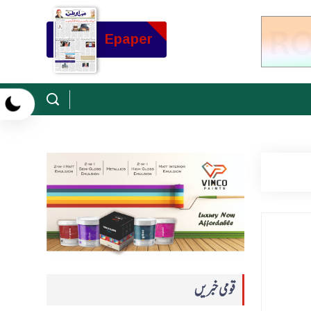
Epaper
قومی خبریں