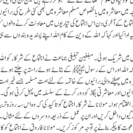
 کو دنیاوی علوم سکھانے کے لئے جستجو کر رہے ہیں لیکن ان کی دینی ت
جہ میں معاشرہ میں بالخصوص مسلم معاشرہ میں بھی کئی طرح کی برائی
 اجتماع کے آخری دن اس اجتماع کی تیاریوں میں معاونت کرنے والوں ‘
دا کیا اور کہا کہ اللہ کے دین کے کام اللہ اپنے پسندیدہ بندوں سے ہی 
س میں شریک ہوئی ۔ مبلغین تبلیغی جماعت نے اجتماع کے شرکاء کو الل
ا کہ اللہ اور اس کے رسولﷺ کے بتائے ہوئے راستہ پر چلتے ہوئے ا
ہ میں پھیلنے والی برائیوں کے خاتمہ کے لئے امت مسلمہ جسے خیر امت 
رائیوں اور معاشرتی بگاڑ کو دور کرنے کے سلسلہ میں پہل کرنی ہوگی۔
اختتام ہوا ۔ مولانا نے شرکاء اجتماع کو تاکید کی کہ وہ اس سہ روزہ ترب
زندگیوں داخل کریں اور ان پر عمل کے ذریعہ دوسروں کے لئے مثال ب
عوت کا پیکر بنانے پر توجہ مرکوز کریں ۔ مولانا فاروق نے اجتماع کو ک