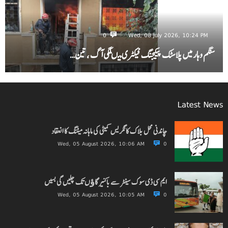
0
Wed, 08 July 2026, 10:24 PM
سنگم وہار میں پلاسٹک پیکیجنگ فیکٹری میںلگی آگ ، تین…
Latest News
چاندنی محل بلاک کانگریس کمیٹی کی ماہانہ میٹنگ کا انعقاد
Wed, 05 August 2026, 10:06 AM
0
ایم سی ڈی سوک سینٹر سے باکنیر گاﺅں تک چلیں گی بسیں
Wed, 05 August 2026, 10:05 AM
0