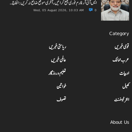
ایس آئی آر فارم فوری جمع کرائیں، آخری موقع ضائع نہ کریں: الحاج…
Wed, 05 August 2026, 10:03 AM
0
Category
قومی خبریں
ریاستی خبریں
عرب ممالک
عالمی خبریں
ادبیات
تعلیم و روزگار
کھیل
خواتین
انٹرٹینمنٹ
تصوف
About Us