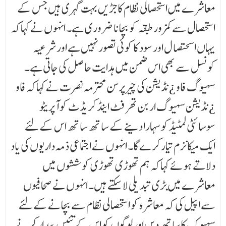
معاشرے میں استحصالی نظام کا جڑ یں بہت گہری ہیں جس کے
استحصال سے کمزور طبقہ کو بچانا ضروری ہے۔ انہوں نے کہاکہ
یہاں اسحتصا ل اور سود کا کوئی تصور نہیں ہے اور شرعیہ
کونسل سے بھی اس ضمن میں ہدایت حاصل کی جاتی ہے۔
سہیوگ فاو ¿نڈیشن کی چیرپرسن محترمہ نصرت نے کہاکہ فاو
¿نڈیشن سہیوگ اربن تھرفٹ اینڈ کریڈٹ کو آپریٹو
سوسائٹی لمٹیڈکو سہارا دینے کے ساتھ ساتھ اس کے لئے
ایک میکانزم تیار کرے گا۔ انہوں نے اجتماعی ذمہ داریوں کی یاد
دلاتے ہوئے کہاکہ ہم تھوڑی تھوڑی کوششوں میں
معاشرے میں بڑی تبد یلی لاسکتے ہیں۔ انہوں نے صحافیوں
سے اپیل کی کہ معاشرہ کو استحصالی نظام سے بچانے کے لئے
سہیوک کا ساتھ دیں اور لوگوں کو اس کے تئیں بیدار کرنے