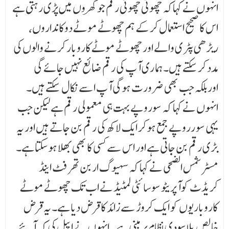
انہوں نے کہاکہ چھوٹی چھوٹی رقم جو گھروں میں پڑی رہتی ہے
اس کا صحیح استعمال کرکے ہم چھوٹے مو ٹے دوکانداروں،
ریڑھی پٹری والے اور چھوٹے موٹے کاروبار کرنے والوں کی
مدد کرسکتے ہیں۔ ہما ری آپ کی رقم ضائع نہیں جائے گی
اوربلکہ جب بھی ضرورت ہوگی آپ اسے نکال سکتے ہیں۔
انہوں نے کہا کہ سوروپے بہت ہی معمولی رقم ہے لیکن جب
یہی سو رروپے جمع ہوکر ایک لاکھ کی رقم بن جاتے ہیں اور یہ
بڑی رقم بن جاتی ہے اور اس سے کسی کا بھی بھلا ہوسکتا ہے۔
مسٹر شمس الضحی نے کہا کہ سہیوگ اربن تھرفٹ اینڈ
کریڈٹ کوآپریٹو سوسائٹی لمٹیڈ نے اب تک چھوٹے موٹے
کاروباریوں کو ایک کروڑ سے زائد کا قرض دیا ہے۔ یہ قرض
خالص بلاسودی نظام پر مبنی ہے۔ انہوں نے اپیل کی کہ آئیے