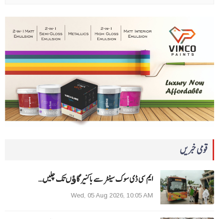
قومی خبریں
ایم سی ڈی سوک سینٹر سے باکنیر گاﺅں تک چلیں…
Wed, 05 Aug 2026, 10:05 AM