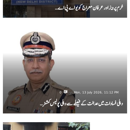
خرم پرویز اور عرفان معراج کو یو اے پی اے…
0
Mon, 13 July 2026, 11:12 PM
دہلی فسادات میں عدالت کے فیصلے سے دہلی پولیس کمشنر…