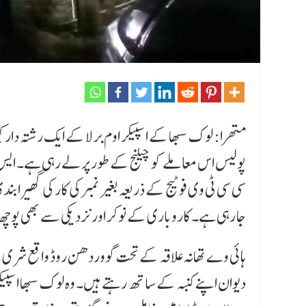
متھرا: لوک سبھا کے اسپیکر اوم برلا کے ایک رشتہ دار ک
سی سی ٹی وی فوٹیج کے ذریعہ بغیر نمبر کی کار کی گھیرا
جا رہی ہے۔ کاروباری کے نوکر اور نزدیکی سے بھی پوچھ
ہائی وے تھانہ علاقہ کے تحت گووردھن روڈ واقع شری جی
دیوان اپنے کنبہ کے ساتھ رہتے ہیں۔ وہ لوک سبھا اسپیک