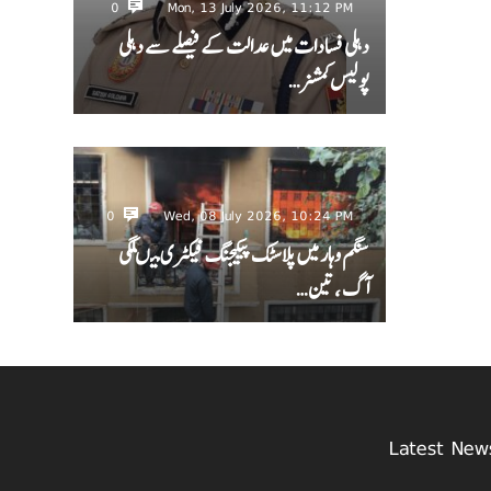
0
Mon, 13 July 2026, 11:12 PM
دہلی فسادات میں عدالت کے فیصلے سے دہلی
پولیس کمشنر…
0
Wed, 08 July 2026, 10:24 PM
سنگم وہار میں پلاسٹک پیکیجنگ فیکٹری میںلگی
آگ ، تین…
Latest New