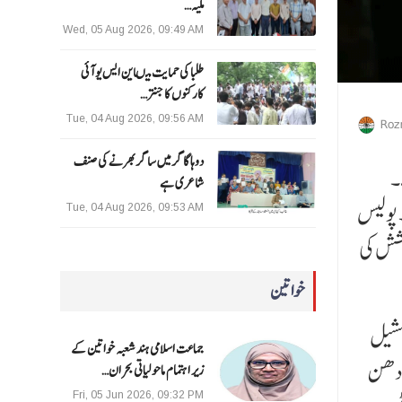
ملیہ…
Wed, 05 Aug 2026, 09:49 AM
طلبا کی حمایت میںاین ایس یو آئی
کارکنوں کا جنتر…
Tue, 04 Aug 2026, 09:56 AM
Roz
دوہا گاگر میں ساگر بھرنے کی صنف
۔
شاعری ہے
نے کے لیے 6 ٹیمیں لگا دی ہیں۔ پولیس
Tue, 04 Aug 2026, 09:53 AM
وشش کی
خواتین
سشیل
جماعت اسلامی ہند شعبہ خواتین کے
وردھن
زیر اہتمام ماحولیاتی بحران…
Fri, 05 Jun 2026, 09:32 PM