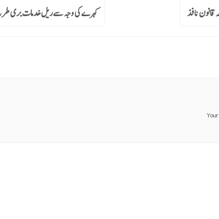
عہ قانون نافذ
کہرے کی وجہ سےریل خدمات بری طرح م
Your