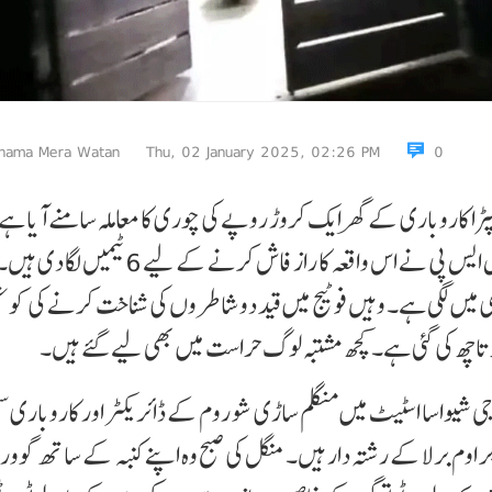
nama Mera Watan
Thu, 02 January 2025, 02:26 PM
0
پڑا کاروباری کے گھر ایک کروڑ روپے کی چوری کا معاملہ سامنے آیا ہے
پولیس اس معاملے کو چیلنج کے طور پر لے رہی ہے۔ ایس ایس پی نے اس واقعہ کا راز فاش کر
بندی میں لگی ہے۔ وہیں فوٹیج میں قید دو شاطروں کی شناخت کرنے کی ک
 تاچھ کی گئی ہے۔ کچھ مشتبہ لوگ حراست میں بھی لیے گئے ہیں۔
 شیواسا اسٹیٹ میں منگلم ساڑی شو روم کے ڈائریکٹر اور کاروباری 
ر اوم برلا کے رشتہ دار ہیں۔ منگل کی صبح وہ اپنے کنبہ کے ساتھ گو