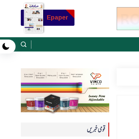
Epaper
قومی خبریں