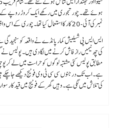
ہوئے تھے۔ چور تجوری میں رکھے ایک کروڑ روپے کے زی
نمبر کی آئی-20 کار کا استعمال کیا تھا۔ چوری کے اس واقعہ سے محکمہ میں سنسنی پھیل گئی ہے۔
ایس ایس پی شیلیش کمار پانڈے نے واقعہ کو سنجیدگی سے
کی چھ ٹیمیں راز فاش کرنے میں لگا دی ہیں۔ پولیس نے 
مطابق پولیس کئی مشتبہ لوگوں کو حراست میں لے کرپوچھ ت
ہے۔ اب تک درجنوں سی سی ٹی وی فوٹیج دیکھے جا چکے ہیں۔ پ
کی تلاش میں لگی ہے۔ وہیں گھر کے فوٹیج میں قید کار 