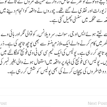
سیوا اور بھنڈارا میں شامل ہونے گئے تھے۔ شام قریب 5 بجے وہ لوٹے تو گھر کے خاص دروازے سمیت کمروں کے تالے ٹو
ورات اور نقدی لے گئے تھے۔ چوروں نے واقعہ کو انجام دینے میں ب
 لیتے ہوئے ایس او جی، سواٹ، سرویلانس، کوتوالی نگر اور ہائی وے 
گھر میں کام کرنے والے ایک ملازم پنٹو سے بھی پوچھ تاچھ کی ہے۔ ذر
اچھ کر رہی ہے۔ پولیس کی ایک ٹیم سی سی ٹی وی فوٹیج کھنگالنے میں ل
ولیس اسی فوٹیج کی بنیاد پر واقعہ میں استعمال ہونے والی بغیر نمبر ک
سوار دو شاطروں کی پہچان کرنے کی بھی پولیس کوشش کر رہی ہے۔
Post
Next Post