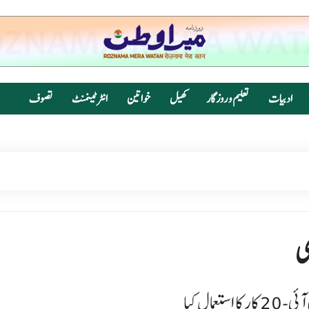
ادبیات
تعلیم و روزگار
کھیل
خواتین
انٹرٹینمنٹ
تصوف
ی
مال کیا