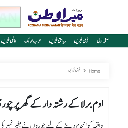
صفحہ اول
قومی خبریں
ریاستی خبریں
عرب ممالک
عالمی خبریں
Home
قومی خبریں
اوم برلا کے رشتہ دار کے گھر پر چور
واقعہ کو انجام دینے کے لیے چوروں نے بغیر نمبر کی آئی-20 کار کا استع