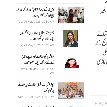
ٹے
غیر
ٹوئیٹ کے زیر اہتمام ”میری کلا میری
پہچان“ ورکشاپ کی…
Tue, 26 May 2026, 10:50 AM
تھانے
جنتر منتر احتجاج معاملہ میںکانگریس
لیڈر الکا لامبا قصوروار ،…
ائع کے
Tue, 26 May 2026, 10:25 AM
گی
خواتین کی حفاظت اور اپنے دفاع
ی گاڑی
کےلئے وقف ایک خصوصی…
Wed, 20 May 2026, 12:08
PM
اپوزیشن نے قومی مفاد کے ہر معاملے
پر قوم کو…
Wed, 22 Apr 2026, 10:22 PM
Prev 