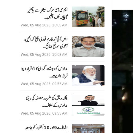
ایم سی ڈی سوک سینٹر سے باکنیر
گاﺅں تک چلیں…
Wed, 05 Aug 2026, 10:05 AM
ایس آئی آر فارم فوری جمع کرائیں،
آخری موقع ضائع…
Wed, 05 Aug 2026, 10:03 AM
مدارس کو دہشت گردی کا اڈہ قرار دینا
فرقہ واریت…
Wed, 05 Aug 2026, 09:56 AM
بنگلہ دیش کی مفرور مصنفہ کی دینی
مدارس کے خلاف…
Wed, 05 Aug 2026, 09:55 AM
ا ڈما ڈے 9 اور 10 اکتوبر کو جامعہ