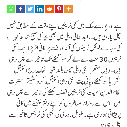
ہے اور پورے ملک میں کئی ٹرینیں اپنے وقت کے مطابق نہیں
چل پا رہی ہیں۔ راجدھانی دہلی میں بھی پیر کی صبح شدید کہرے
کی وجہ سے لوکل ٹرینوں کی آمد ورفت پر کافی اثر پڑا ہے۔ کئی
ٹرینیں 30 منٹ سے لے کر سوا گھنٹے تک تاخیر سے چل رہی
ہیں۔ وہیں متھرا-نئی دہلی میمو، بلند شہر-تلک برج اسپیشل
تقریباً سوا گھنٹے، پانی پت-نئی دہلی اسپیشل، کروکشیتر-حضرت
نظام الدین سمیت کئی ٹرینیں نصف گھنٹے کی تاخیر سے چل رہی
ہیں۔ اس سے روزانہ مسافروں کو اپنے دفتر پہنچنے میں کافی
پریشانی ہو رہی ہے۔ طویل دوری کی بھی کئی ٹرینیں تاخیر سے
چل رہی ہیں۔