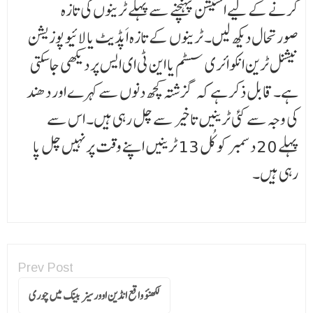
کرنے کے لیے اسٹیشن پہنچنے سے پہلے ٹرینوں کی تازہ
صورتحال دیکھ لیں۔ ٹرینوں کے تازہ اَپڈیٹ یا لائیو پوزیشن
نیشنل ٹرین انکوائری سسٹم یا این ٹی ای ایس پر دیکھی جا سکتی
ہے۔ قابل ذکر ہے کہ گزشتہ کچھ دنوں سے کہرے اور دھند
کی وجہ سے کئی ٹرینیں تاخیر سے چل رہی ہیں۔ اس سے
پہلے 20 دسمبر کو کُل 13 ٹرینیں اپنے وقت پر نہیں چل پا
رہی ہیں۔
Prev Post
لکھنؤ واقع انڈین اوورسیز بینک میں چوری