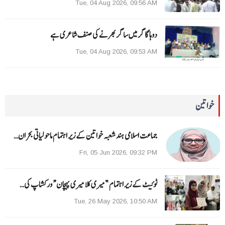
Tue, 04 Aug 2026, 09:56 AM
دوہا گاگر میں ساگر بھرنے کی صنف شاعری ہے
Tue, 04 Aug 2026, 09:53 AM
خواتین
جماعت اسلامی ہند شعبہ خواتین کے زیر اہتمام ماحولیاتی بحران…
Fri, 05 Jun 2026, 09:32 PM
ٹوئیٹ کے زیر اہتمام ”میری کلا میری پہچان“ ورکشاپ کی…
Tue, 26 May 2026, 10:50 AM