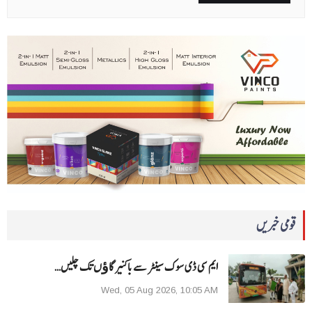
قومی خبریں
ایم سی ڈی سوک سینٹر سے باکنیر گاﺅں تک چلیں…
Wed, 05 Aug 2026, 10:05 AM