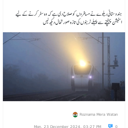
ہندوستانی ریلوے نے مسافروں کو صلاح دی ہے کہ وہ سفر کرنے کے لیے
اسٹیشن پہنچنے سے پہلے ٹرینوں کی تازہ صورتحال دیکھ لیں
Roznama Mera Watan
Mon, 23 December 2024, 03:27 PM
0