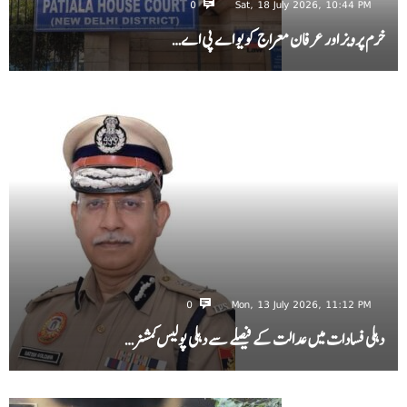
0
Sat, 18 July 2026, 10:44 PM
خرم پرویز اور عرفان معراج کو یو اے پی اے…
0
Mon, 13 July 2026, 11:12 PM
دہلی فسادات میں عدالت کے فیصلے سے دہلی پولیس کمشنر…