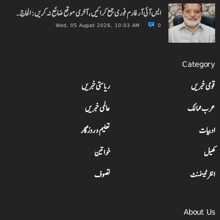
ایس آئی آر فارم فوری جمع کرائیں، آخری موقع ضائع نہ کریں: الحاج…
Wed, 05 August 2026, 10:03 AM
0
Category
قومی خبریں
ریاستی خبریں
عرب ممالک
عالمی خبریں
ادبیات
تعلیم و روزگار
کھیل
خواتین
انٹرٹینمنٹ
تصوف
About Us