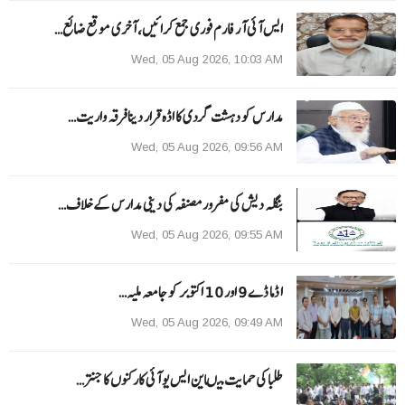
ایس آئی آر فارم فوری جمع کرائیں، آخری موقع ضائع…
Wed, 05 Aug 2026, 10:03 AM
مدارس کو دہشت گردی کا اڈہ قرار دینا فرقہ واریت…
Wed, 05 Aug 2026, 09:56 AM
بنگلہ دیش کی مفرور مصنفہ کی دینی مدارس کے خلاف…
Wed, 05 Aug 2026, 09:55 AM
ا ڈما ڈے 9 اور 10 اکتوبر کو جامعہ ملیہ…
Wed, 05 Aug 2026, 09:49 AM
طلبا کی حمایت میںاین ایس یو آئی کارکنوں کا جنتر…