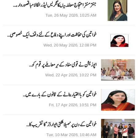
جنتر منتر احتجاج معاملہ میںکانگریس لیڈر الکا لامبا قصوروار ،…
Tue, 26 May 2026, 10:25 AM
خواتین کی حفاظت اور اپنے دفاع کےلئے وقف ایک خصوصی…
Wed, 20 May 2026, 12:08 PM
اپوزیشن نے قومی مفاد کے ہر معاملے پر قوم کو…
Wed, 22 Apr 2026, 10:22 PM
خواتین کو با اختیار بنانے کے قانون کے بارے میں…
Fri, 17 Apr 2026, 10:51 PM
خواتین کے دن پر ’مہیلا شکتی ایوارڈز‘ کا تقریب کا…
Tue, 10 Mar 2026, 10:46 AM