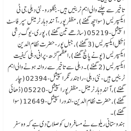
تاخیر سے چلنے والی اہم ٹرینیں ہیں- بنگلورو-نئی دہلی جی ٹی
ایکسپریس (سوا چھ گھنٹے)، مظفر پور-آنند وِہار ٹرمینل سپر فاسٹ
اسپیشل-05219 (ساڑھے تین گھنٹے)، پوری-یوگ رِشی
اُتکل ایکسپریس (3 گھنٹے)، جبل پور-حضرت نظام الدین
ایکسپریس (پونے پانچ گھنٹے)، اعظم گڑھ-پرانی دہلی کیفیت
ایکسپریس (2 گھنٹے)۔ دہلی سے تاخیر سے روانہ ہونے والی اہم
ٹرینیں ہیں- نئی دہلی-راجندر نگر اسپیشل-02394 (چار
گھنٹے)، آنند وِہار ٹرمینل-مظفرپور اسپیشل-05220 (ڈھائی
گھنٹے)، حضرت نظام الدین-اندور اسپیشل-12649 (سوا
گھنٹے)۔
ہندوستانی ریلوے نے مسافروں کو صلاح دی ہے کہ وہ سفر