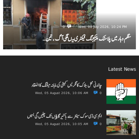
0
Wed, 08 July 2026, 10:24 PM
سنگم وہار میں پلاسٹک پیکیجنگ فیکٹری میںلگی آگ ، تین…
Latest News
چاندنی محل بلاک کانگریس کمیٹی کی ماہانہ میٹنگ کا انعقاد
Wed, 05 August 2026, 10:06 AM
0
ایم سی ڈی سوک سینٹر سے باکنیر گاﺅں تک چلیں گی بسیں
Wed, 05 August 2026, 10:05 AM
0