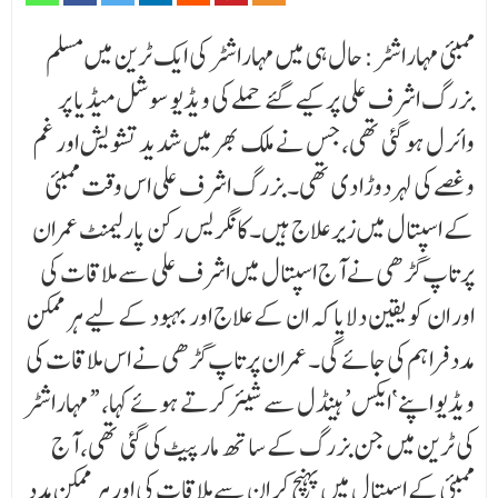
ممبئی مہاراشٹر: حال ہی میں مہاراشٹر کی ایک ٹرین میں مسلم
بزرگ اشرف علی پر کیے گئے حملے کی ویڈیو سوشل میڈیا پر
وائرل ہو گئی تھی، جس نے ملک بھر میں شدید تشویش اور غم
و غصے کی لہر دوڑا دی تھی۔ بزرگ اشرف علی اس وقت ممبئی
کے اسپتال میں زیر علاج ہیں۔کانگریس رکن پارلیمنٹ عمران
پرتاپ گڑھی نے آج اسپتال میں اشرف علی سے ملاقات کی
اور ان کو یقین دلایا کہ ان کے علاج اور بہبود کے لیے ہر ممکن
مدد فراہم کی جائے گی۔ عمران پرتاپ گڑھی نے اس ملاقات کی
ویڈیو اپنے ‘ایکس’ ہینڈل سے شیئر کرتے ہوئے کہا، “مہاراشٹر
کی ٹرین میں جن بزرگ کے ساتھ مار پیٹ کی گئی تھی، آج
ممبئی کے اسپتال میں پہنچ کر ان سے ملاقات کی اور ہر ممکن مدد