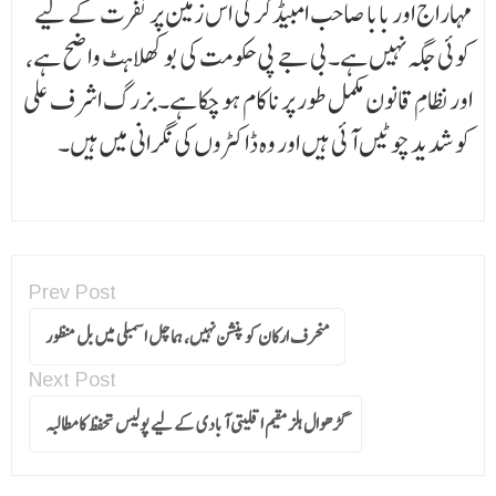
مہاراج اور بابا صاحب امبیڈکر کی اس زمین پر نفرت کے لیے
کوئی جگہ نہیں ہے۔ بی جے پی حکومت کی بوکھلاہٹ واضح ہے،
اور نظامِ قانون مکمل طور پر ناکام ہو چکا ہے۔ بزرگ اشرف علی
کو شدید چوٹیں آئی ہیں اور وہ ڈاکٹروں کی نگرانی میں ہیں۔
Prev Post
منحرف ارکان کو پنشن نہیں، ہماچل اسمبلی میں بل منظور
Next Post
گڑھوال ہلز مقیم اقلیتی آبادی کے لیے پولیس تحفظ کامطالبہ