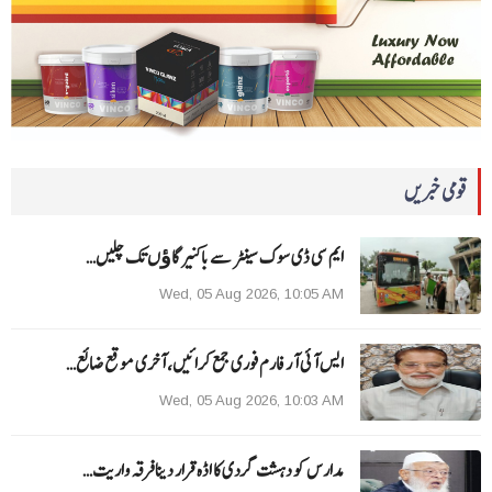
قومی خبریں
ایم سی ڈی سوک سینٹر سے باکنیر گاﺅں تک چلیں…
Wed, 05 Aug 2026, 10:05 AM
ایس آئی آر فارم فوری جمع کرائیں، آخری موقع ضائع…
Wed, 05 Aug 2026, 10:03 AM
مدارس کو دہشت گردی کا اڈہ قرار دینا فرقہ واریت…