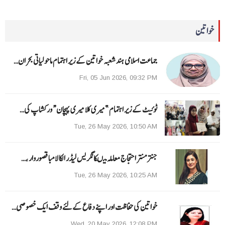
خواتین
جماعت اسلامی ہند شعبہ خواتین کے زیر اہتمام ماحولیاتی بحران…
Fri, 05 Jun 2026, 09:32 PM
ٹوئیٹ کے زیر اہتمام ”میری کلا میری پہچان“ ورکشاپ کی…
Tue, 26 May 2026, 10:50 AM
جنتر منتر احتجاج معاملہ میںکانگریس لیڈر الکا لامبا قصوروار ،…
Tue, 26 May 2026, 10:25 AM
خواتین کی حفاظت اور اپنے دفاع کےلئے وقف ایک خصوصی…
Wed, 20 May 2026, 12:08 PM