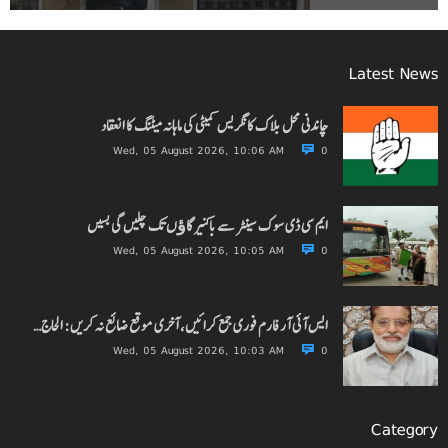
Latest News
چاندنی محل بلاک کانگریس کمیٹی کی ماہانہ میٹنگ کا انعقاد
Wed, 05 August 2026, 10:06 AM
0
ایم سی ڈی سوک سینٹر سے باکنیر گاﺅں تک چلیں گی بسیں
Wed, 05 August 2026, 10:05 AM
0
ایس آئی آر فارم فوری جمع کرائیں، آخری موقع ضائع نہ کریں: الحاج…
Wed, 05 August 2026, 10:03 AM
0
Category