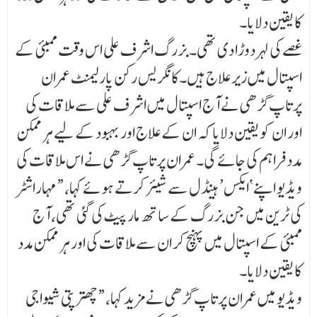
کا یقین دلایا۔
غصے کی لہر دوڑا دی تھی۔ بزرگ اشرف علی اس وقت ممبئی کے
اسپتال میں زیر علاج ہیں۔کانگریس رکن پارلیمنٹ عمران
پرتاپ گڑھی نے آج اسپتال میں اشرف علی سے ملاقات کی
اور ان کو یقین دلایا کہ ان کے علاج اور بہبود کے لیے ہر ممکن
مدد فراہم کی جائے گی۔ عمران پرتاپ گڑھی نے اس ملاقات کی
ویڈیو اپنے ‘ایکس’ ہینڈل سے شیئر کرتے ہوئے کہا، “مہاراشٹر
کی ٹرین میں جن بزرگ کے ساتھ مار پیٹ کی گئی تھی، آج
ممبئی کے اسپتال میں پہنچ کر ان سے ملاقات کی اور ہر ممکن مدد
کا یقین دلایا۔
ویڈیو میں عمران پرتاپ گڑھی نے مزید کہا، “چھترپتی شیواجی