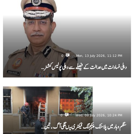
0
Mon, 13 July 2026, 11:12 PM
دہلی فسادات میں عدالت کے فیصلے سے دہلی پولیس کمشنر…
0
Wed, 08 July 2026, 10:24 PM
سنگم وہار میں پلاسٹک پیکیجنگ فیکٹری میںلگی آگ ، تین…