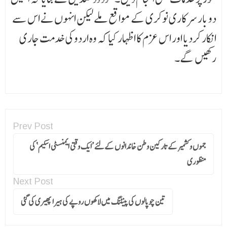
دو بار سرکاری نوکری کے مواقع ملے لیکن انہوں نے اس سے
انکار کردیا اور اس عزم کا اظہار کیا کہ وہ اردو کی خدمت جاری
رکھیں گے۔
Prev Post
جموں و کشمیر کے تارکین وطن خاندانوں کےلئے ’ایک وقتی ایمنسٹی اسکیم‘ کی
منظوری
Next Post
تین چوپالوں کی پینٹنگ میں لاکھوں روپے کی ہیرا پھیری کی گئی