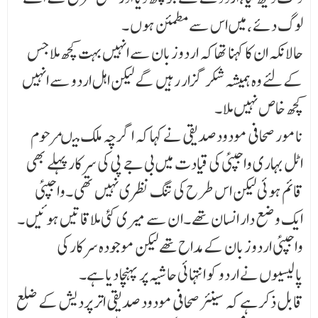
لوگ دئے ،میں اس سے مطمئن ہوں ۔
حالانکہ ان کا کہنا تھا کہ اردو زبان سے انہیں بہت کچھ ملا جس
کے لئے وہ ہمیشہ شکر گزار رہیں گے لیکن اہل اردو سے انہیں
کچھ خاص نہیں ملا ۔
نامور صحافی مودودصدیقی نے کہا کہ اگر چہ ملک میںمرحوم
اٹل بہاری واجپئی کی قیادت میں بی جے پی کی سرکار پہلے بھی
قائم ہوئی لیکن اس طرح کی تنگ نظری نہیں تھی ۔واجپئی
ایک وضع دار انسان تھے ۔ا ن سے میری کئی ملاقاتیں ہوئیں ۔
واجپئی اردو زبان کے مداح تھے لیکن موجودہ سرکار کی
پالیسیوں نے اردو کو انتہائی حاشیہ پر پہنچا دیا ہے۔
قابل ذکر ہے کہ سینئر صحافی مودود صدیقی اتر پردیش کے ضلع