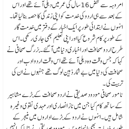
امروہہ سے محض 16سال کی عمر میں دہلی آئے تھے اور اس
کے بعد سے ہی اردو کی خدمت کو اپنی زندگی کا حصہ بنا لیا تھا ۔
انہوں نے ابتدائی طور پر ایک اخبار کے دفتر میں خدمت گار
کے طور پر کام شروع کیا اور اپنی تعلیم بھی جاری رکھی۔اس
طرح اردو صحافت اور اخباری دنیا میں آگئے۔بزرگ صحافی نے
کہا کہ جس وقت وہ دہلی آئے تھے اس وقت اردو ادب اور
صحافت کی دنیا میں بے شمار ذہین لوگ تھے جنہوں نے ان کی
تربیت کی ۔
نامور صحافی مودود صدیقی نے اردو صحافت کے بڑے مشاہیر
کے ساتھ کام کیا جن میں ناز انصاری اور مہدی نقوی وغیر ہ
شامل ہیں ۔انہوں نے اردو کے بڑے اداروں میں منیجر کے
طور پر خدمات بھی انجا م دیں ۔مودود صدیقی نے بتایا کہ انہیں