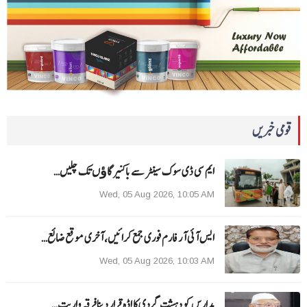
قومی خبریں
ایم سی ڈی سوک سینٹر سے باکنیر گاﺅں تک چلیں…
Wed, 05 Aug 2026, 10:05 AM
ایس آئی آر فارم فوری جمع کرائیں، آخری موقع ضائع…
Wed, 05 Aug 2026, 10:03 AM
مدارس کو دہشت گردی کا اڈہ قرار دینا فرقہ واریت…