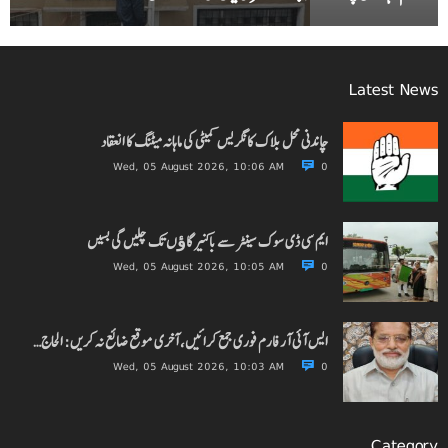
Latest News
چاندنی محل بلاک کانگریس کمیٹی کی ماہانہ میٹنگ کا انعقاد
Wed, 05 August 2026, 10:06 AM
0
ایم سی ڈی سوک سینٹر سے باکنیر گاﺅں تک چلیں گی بسیں
Wed, 05 August 2026, 10:05 AM
0
ایس آئی آر فارم فوری جمع کرائیں، آخری موقع ضائع نہ کریں: الحاج…
Wed, 05 August 2026, 10:03 AM
0
Category