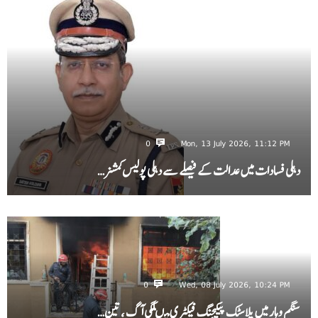
0
Mon, 13 July 2026, 11:12 PM
دہلی فسادات میں عدالت کے فیصلے سے دہلی پولیس کمشنر…
0
Wed, 08 July 2026, 10:24 PM
سنگم وہار میں پلاسٹک پیکیجنگ فیکٹری میںلگی آگ ، تین…