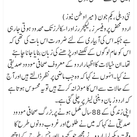
نئی دہلی ،یکم جون (میرا وطن نیوز )
اردو محض پروفیسر ز ،لیکچررز اور اسکالرز تک محدود ہوتی جا رہی
ہے جبکہ اس کی آبیاری کے لئے ضرورت اس بات کی تھی کہ
اس کو عام لوگوں کے لکھنے اورپڑھنے کی زبان بنایا جانا چاہئے
تھا ۔ان خیالات کا اظہا ر اردو کے معروف صحافی مودود صدیقی
نے کیا ۔انہوں نے کہا کہ وہ جب ماضی پر نظر ڈالتے ہیں اور آج
کے حالات سے اس کا موازانہ کرتے ہیں تو یہ محسوس ہوتا ہے
کہ اردو زبان وینٹی لیٹر پر چلی گئی ہے۔
اپنی زندگی کے 88سال مکمل ہونے پر بزرگ صحافی مودود
صدیقی نے کہا کہ میں نے طلوع اور غروب دونوں طرح کا
وقت دیکھ لیا ،اردو نے مجھے جو کچھ دیا اور جس طرح کے اچھے