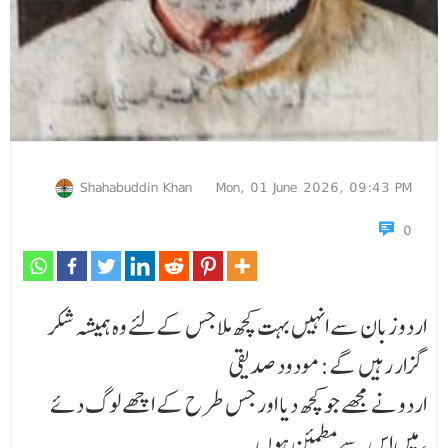
Shahabuddin Khan
Mon, 01 June 2026, 09:43 PM
0
اردو زبان سے انہیں بہت کچھ ملا جس کےلئے وہ ہمیشہ شکر
گزار رہیں گے:مودود صدیقی
اردو نے مجھے جو کچھ دیا اور جس طرح کے اچھے لوگ دئے
،میں اس سے مطمئن ہوں