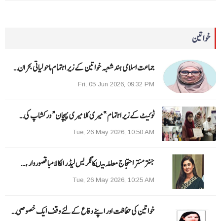
خواتین
جماعت اسلامی ہند شعبہ خواتین کے زیر اہتمام ماحولیاتی بحران…
Fri, 05 Jun 2026, 09:32 PM
ٹوئیٹ کے زیر اہتمام ”میری کلا میری پہچان“ ورکشاپ کی…
Tue, 26 May 2026, 10:50 AM
جنتر منتر احتجاج معاملہ میںکانگریس لیڈر الکا لامبا قصوروار ،…
Tue, 26 May 2026, 10:25 AM
خواتین کی حفاظت اور اپنے دفاع کےلئے وقف ایک خصوصی…