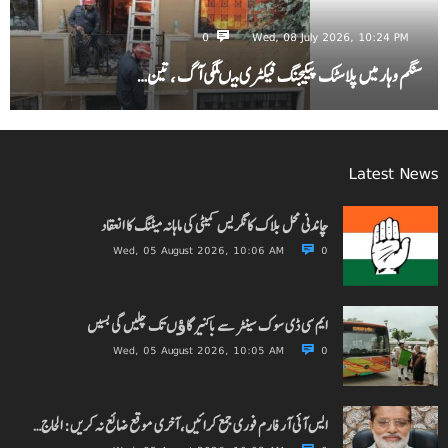
0
Wed, 08 July 2026, 10:24 PM
سنگم وہار میں پلاسٹک پیکیجنگ فیکٹری میںلگی آگ ، تین…
Latest News
چاندنی محل بلاک کانگریس کمیٹی کی ماہانہ میٹنگ کا انعقاد
Wed, 05 August 2026, 10:06 AM
0
ایم سی ڈی سوک سینٹر سے باکنیر گاﺅں تک چلیں گی بسیں
Wed, 05 August 2026, 10:05 AM
0
ایس آئی آر فارم فوری جمع کرائیں، آخری موقع ضائع نہ کریں: الحاج…