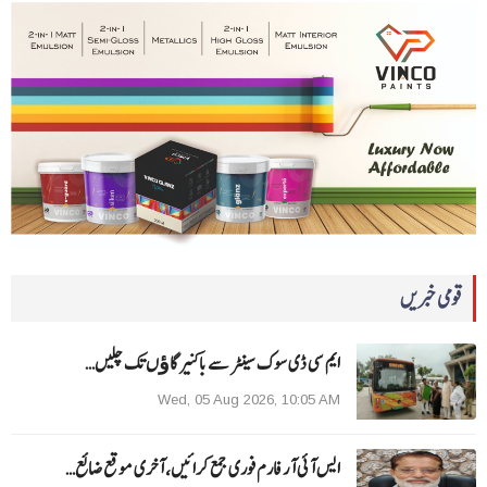
قومی خبریں
ایم سی ڈی سوک سینٹر سے باکنیر گاﺅں تک چلیں…
Wed, 05 Aug 2026, 10:05 AM
ایس آئی آر فارم فوری جمع کرائیں، آخری موقع ضائع…