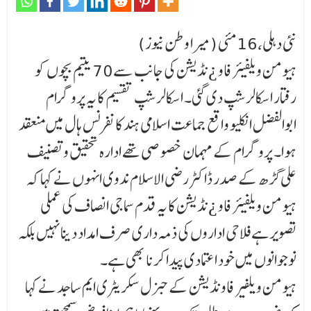
نئی دہلی،16مئی (میرا وطن نیوز)
ہیومن ویلفیئر فاو ¿نڈیشن کی جانب سے70 یتیم بچوں کو
رفتار اسکالر شپ دی گئی۔ اسکالر شپ تقسیم کا یہ پروگرام
ابوالفضل انکلیو واقع جماعت اسلامی ہند کانفرنس ہال میں منعقد
ہوا۔ پروگرام کے مہمان خصو صی تھے ادارہ تحقیق و تصنیف
علی گڑھ کے صدر ڈاکٹر رضی الاسلام ندوی انہوں نے کہا کہ
ہیومن ویلفیئر فاو ¿نڈیشن کا یہ قدم سماجی انصاف کی عملی
تصویر ہے فلاحی اداروں کی ذمہ داری صرف امداد دینا نہیں بلکہ
نوجوانوں میں خود اعتمادی پیدا کرنا بھی ہے۔
ہیومن ویلفیر فاونڈیشن کےجنرل سکریٹری ایم ساجد نے کہا