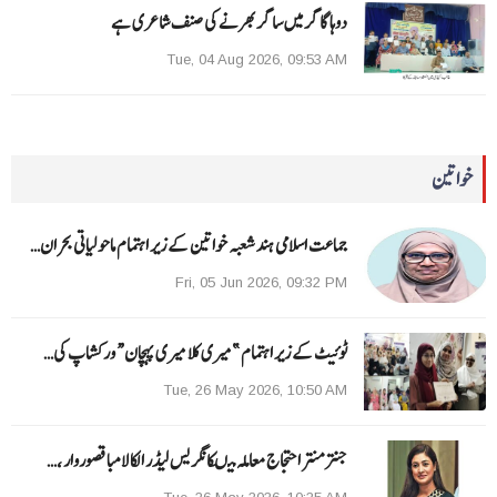
دوہا گاگر میں ساگر بھرنے کی صنف شاعری ہے
Tue, 04 Aug 2026, 09:53 AM
خواتین
جماعت اسلامی ہند شعبہ خواتین کے زیر اہتمام ماحولیاتی بحران…
Fri, 05 Jun 2026, 09:32 PM
ٹوئیٹ کے زیر اہتمام ”میری کلا میری پہچان“ ورکشاپ کی…
Tue, 26 May 2026, 10:50 AM
جنتر منتر احتجاج معاملہ میںکانگریس لیڈر الکا لامبا قصوروار ،…