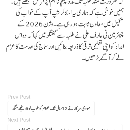
کہ ضرورت مند طلبہ تک مدد پہنچانا ہم اپنا فر ض سمجھتے ہیں۔
ہمیں خوشی ہے کہ ہماری یہ اسکالرشپ آپ کے خواب کی
تکمیل میں معاون ثابت ہو رہی ہے۔ وژن 2026 کے
چیئرمین ٹی عارف علی نے طلبہ سے گفتگو میں کہا کہ وہ اس
امداد کو اپنی تعلیمی ترقی کا ذریعہ بنائیں اور سماج کی خدمت کا عزم
لے کر آگے بڑھیں۔
Prev Post
مودی سرکار نے 12سال تک عوام کو خوب لوٹا :سنجے سنگھ
Next Post