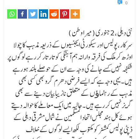
0
نئی دہلی ،2جنوری (میرا وطن )
سرکار ،پولیس اور سیکورٹی ایجنسیوں کے ذریعہ مذہب کا چولا
اوڑھ کرملک کی فرقہ وارانہ ہم آہنگی کو تار تار کر ر ہے لوگوں پر
شکنجہ نہیں کسے جانے کی وجہ سے ان کے حوصلے بلند ہورہے
ہیں ۔یہی وجہ ہے کہ ایسے فرضی دھرم گرو بھی کسی بھی
مذہب کے رہنماﺅں کے متعلق نازیبا بیان دینے سے بھی
گریز نہیں کر رہے ہیں ۔حالیہ میں ایک معاملے کا حوالہ دیتے
ہوئے کل ہند مجلس اتحاد المسلمین نے شمال مشرقی دہلی کے
ڈپٹی پولیس کمشنر کو مکتوب لکھ ایسے لوگوں کے خلاف