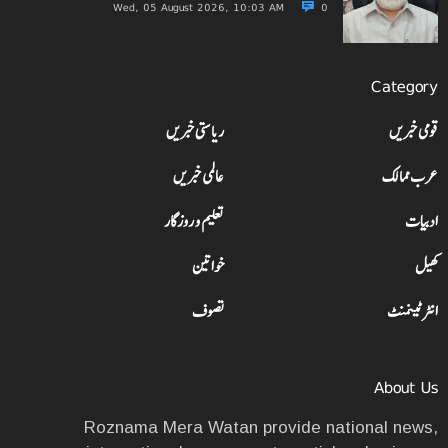
Wed, 05 August 2026, 10:03 AM
0
Category
قومی خبریں
ریاستی خبریں
عرب ممالک
عالمی خبریں
ادبیات
تعلیم و روزگار
کھیل
خواتین
انٹرٹینمنٹ
تصوف
About Us
Roznama Mera Watan provide national news,