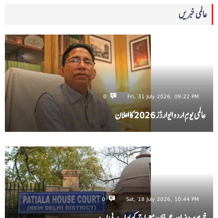
عالمی خبریں
0
Fri, 31 July 2026, 09:22 PM
عالمی یومِ اردو ایوارڈز 2026 کا اعلان
0
Sat, 18 July 2026, 10:44 PM
خرم پرویز اور عرفان معراج کو یو اے پی اے…