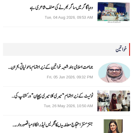
دوہا گاگر میں ساگر بھرنے کی صنف شاعری ہے
Tue, 04 Aug 2026, 09:53 AM
خواتین
جماعت اسلامی ہند شعبہ خواتین کے زیر اہتمام ماحولیاتی بحران…
Fri, 05 Jun 2026, 09:32 PM
ٹوئیٹ کے زیر اہتمام ”میری کلا میری پہچان“ ورکشاپ کی…
Tue, 26 May 2026, 10:50 AM
جنتر منتر احتجاج معاملہ میںکانگریس لیڈر الکا لامبا قصوروار ،…