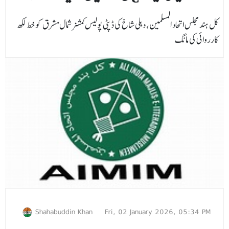
کل ہند مجلس اتحاد المسلمین، دہلی شاخ کی ڈپٹی پولیس کمشنر شمال مشرق کو خط لکھ
کارروائی کی مانگ
Shahabuddin Khan
Fri, 02 January 2026, 05:34 PM