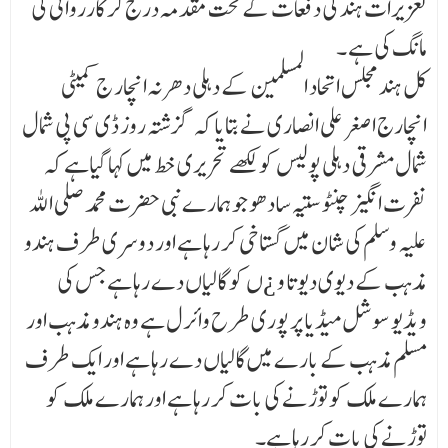
تعزیرات ہند کی دفعات کے تحت مقدمہ درج کر کارروائی کی
مانگ کی ہے ۔
کل ہند مجلس اتحاد المسلمین کے دہلی دھرنہ انچار ج کمیٹی
انچارج اصغر علی انصاری نے بتایا کہ گزشتہ روز ڈی سی پی شمال
شمال مشرقی دہلی پولیس کو لکھے تحریری خط میں کہا گیاہے کہ
نفرت انگیز چنٹو ستیہ سادھو جو ہمارے نبی حضرت محمد صلی اللہ
علیہ وسلم کی شان میں گستاخی کر رہا ہے اور دوسری طرف ہندو
مذہب کے دیوی دیوتا و ¿ں کو گالیاں دے رہا ہے جس کی
ویڈیو سوشل میڈیا پر پوری طرح وائرل ہے وہ ہندو مذہب اور
مسلم مذہب کے بارے میں گالیاں دے رہا ہے اور ایک طرف
ہمارے ملک کو توڑنے کی بات کر رہا ہے اور ہمارے ملک کو
توڑنے کی بات کر رہا ہے۔