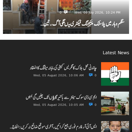
0
Wed, 08 July 2026, 10:24 PM
سنگم وہار میں پلاسٹک پیکیجنگ فیکٹری میںلگی آگ ، تین…
Latest News
چاندنی محل بلاک کانگریس کمیٹی کی ماہانہ میٹنگ کا انعقاد
Wed, 05 August 2026, 10:06 AM
0
ایم سی ڈی سوک سینٹر سے باکنیر گاﺅں تک چلیں گی بسیں
Wed, 05 August 2026, 10:05 AM
0
ایس آئی آر فارم فوری جمع کرائیں، آخری موقع ضائع نہ کریں: الحاج…