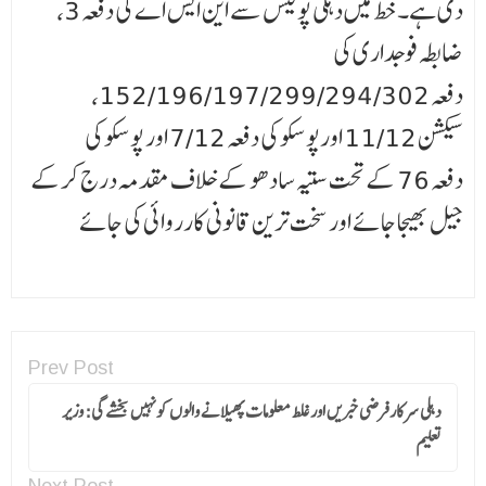
دی ہے۔خط میں دہلی پولیس سے این ایس اے کی دفعہ 3،
ضابطہ فوجداری کی
دفعہ 152/196/197/299/294/302،
سیکشن 11/12 اورپوسکو کی دفعہ 7/12 اور پوسکو کی
دفعہ 76 کے تحت ستیہ سادھو کے خلاف مقدمہ درج کرکے
جیل بھیجا جائے اور سخت ترین قانونی کارروائی کی جائے
Prev Post
دہلی سرکار فرضی خبریں اور غلط معلومات پھیلانے والوں کو نہیں بخشے گی: وزیر
تعلیم