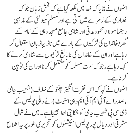
انہوں نے بتایا کہ خط میں لکھا گیاہے کہ فحش زبان جو کہ
غداری کے زمرے میں آتی ہے اور مسلم کمیونٹی کے مذہبی
رہنما مولانا محمود مدنی اور شاہی جامع مسجد دہلی کے امام کے
گھر/خاندان کی لڑکیوں کے بار ے میں ناز یبا زبان استعمال کر
رہا ہے اور ان کے خاندان کی نابالغ لڑکیوں سے شادی کرنے کا
کہہ رہا ہے، جو کہ امت مسلمہ کو مشتعل کرنا اور ان کی توہین
کرنا ہے۔
انہوں نے کہا کہ اس نفرت انگیز چنٹو کے خلاف(شعیب جامی
،صدر اے آئی ایم آئی ایم دہلی اسٹیٹ )نے دہلی پولیس کے
ڈی سی پی شعیب جامی کو شکایتی خط بھیجا ہے۔ میں نے شمال
مشرقی اور دیال پور پولیس اسٹیشنوں کو تحریری طور پر یہ اطلاع