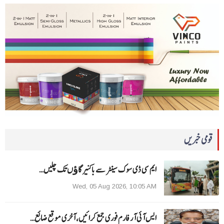
قومی خبریں
ایم سی ڈی سوک سینٹر سے باکنیر گاﺅں تک چلیں…
Wed, 05 Aug 2026, 10:05 AM
ایس آئی آر فارم فوری جمع کرائیں، آخری موقع ضائع…