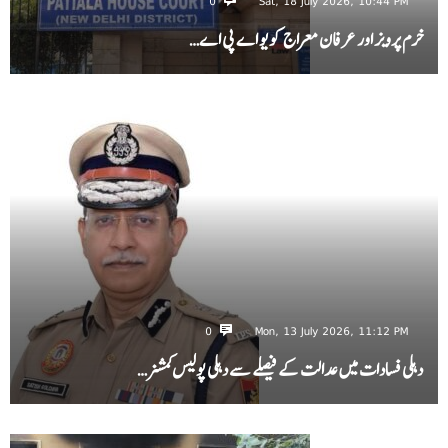
0
Sat, 18 July 2026, 10:44 PM
خرم پرویز اور عرفان معراج کو یو اے پی اے…
0
Mon, 13 July 2026, 11:12 PM
دہلی فسادات میں عدالت کے فیصلے سے دہلی پولیس کمشنر…