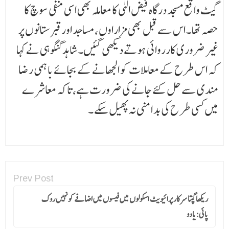
گیٹ واقع مسجد درگاہ فیض الہٰی کا معاملہ بھی اسی منفی سوچ کا
حصہ تھا ۔اس سے قبل بھی مزاراوں ،مساجد اور قبر ستانوں پر
غیر ضروری کارروائی ہوتے دیکھی گئیں۔شاہد گنگوہی نے کہا
کہ اس طرح کے معاملات کو الجھانے کے بجائے باہمی رضا
مندی سے حل کئے جانے کی ضرورت ہے،تاکہ معاشرے
میں کسی طر ح کی بد امنی نہ پھیل سکے ۔
Prev Post
ریکھا گپتا سرکار پرائیویٹ اسکولوں میں فیسوں میں اضافے کو نہیں روک
پائی:یادو