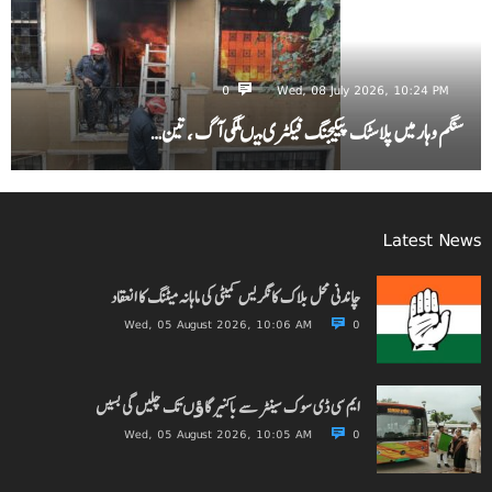
0
Wed, 08 July 2026, 10:24 PM
سنگم وہار میں پلاسٹک پیکیجنگ فیکٹری میںلگی آگ ، تین…
Latest News
چاندنی محل بلاک کانگریس کمیٹی کی ماہانہ میٹنگ کا انعقاد
Wed, 05 August 2026, 10:06 AM
0
ایم سی ڈی سوک سینٹر سے باکنیر گاﺅں تک چلیں گی بسیں
Wed, 05 August 2026, 10:05 AM
0