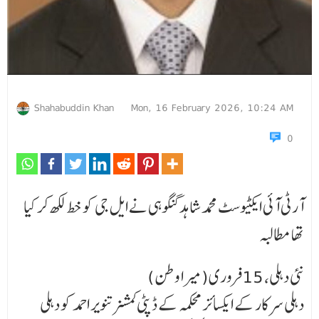
Shahabuddin Khan
Mon, 16 February 2026, 10:24 AM
0
آرٹی آئی ایکٹیوسٹ محمد شاہد گنگوہی نے ایل جی کو خط لکھ کر کیا
تھا مطالبہ
نئی دہلی، 15فروری(میرا وطن)
دہلی سرکار کے ایکسائز محکمہ کے ڈپٹی کمشنر تنویر احمد کو دہلی