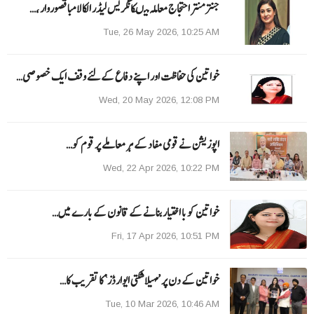
جنتر منتر احتجاج معاملہ میںکانگریس لیڈر الکا لامبا قصوروار ،…
Tue, 26 May 2026, 10:25 AM
خواتین کی حفاظت اور اپنے دفاع کےلئے وقف ایک خصوصی…
Wed, 20 May 2026, 12:08 PM
اپوزیشن نے قومی مفاد کے ہر معاملے پر قوم کو…
Wed, 22 Apr 2026, 10:22 PM
خواتین کو با اختیار بنانے کے قانون کے بارے میں…
Fri, 17 Apr 2026, 10:51 PM
خواتین کے دن پر ’مہیلا شکتی ایوارڈز‘ کا تقریب کا…
Tue, 10 Mar 2026, 10:46 AM