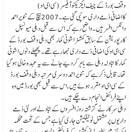
وقف بورڈ کے چیف ایکزیکٹو آفیسر (سی ای او )
کا اضافی ذمے داری سونپی گئی ہے ۔2007بیچ کے تنویر احمد
دانکس افسر ہیں ۔واضح رہے کہ اس سے قبل دہلی میونسپل
کارپوریشن کے سابق کمشنر اشونی کمار بھی دہلی وقف بورڈ کے
سی ای او کی اضافی ذمے داری نبھا رہے تھے ۔پچھلے دنوں اشونی
کمار کا تبادلہ دہلی سے باہر کردیے جانے سے یہ عہدہ خالی ہوگیا
تھا ۔قابل ذکر ہے کہ تنویر احمد دوسری مرتبہ دہلی وقف بورڈ
کے سی ای او مقرر ہوئے ہیں ،اس سے قبل بھی بورڈ میں وہ
اپنے فرائض انجام دے چکے ہیں ۔
دہلی سرکار نے گزشتہ روز افسروں کے تبادلے اور نئی ذمے
داریوں پر مشتمل نوٹیفکیشن جاری کیا ہے جس کے تحت محکمہ
ایکسائز میں بطور ڈپٹی کمشنر کے فرائض انجام دے رہے تنویر احمد