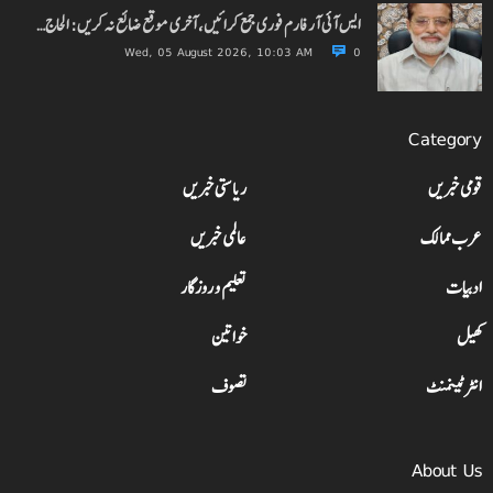
ایس آئی آر فارم فوری جمع کرائیں، آخری موقع ضائع نہ کریں: الحاج…
Wed, 05 August 2026, 10:03 AM
0
Category
قومی خبریں
ریاستی خبریں
عرب ممالک
عالمی خبریں
ادبیات
تعلیم و روزگار
کھیل
خواتین
انٹرٹینمنٹ
تصوف
About Us