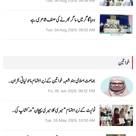
Tue, 04 Aug 2026, 09:56 AM
دوہا گاگر میں ساگر بھرنے کی صنف شاعری ہے
Tue, 04 Aug 2026, 09:53 AM
خواتین
جماعت اسلامی ہند شعبہ خواتین کے زیر اہتمام ماحولیاتی بحران…
Fri, 05 Jun 2026, 09:32 PM
ٹوئیٹ کے زیر اہتمام ”میری کلا میری پہچان“ ورکشاپ کی…
Tue, 26 May 2026, 10:50 AM