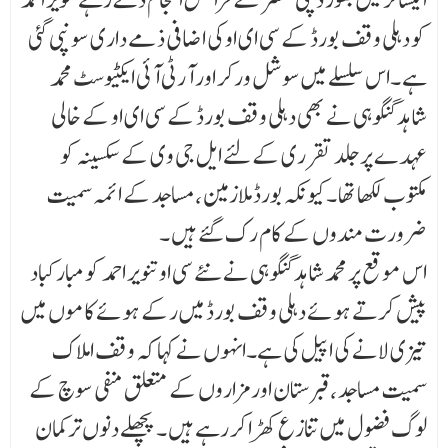
کو دہلی وقف بورڈ کے سی ای او کی اضافی ذمے داری سونپی گئی
ہے ۔اس سلسلے میں سوشل ورکر اور آرٹی آئی ایکٹیوسٹ محمد
شاہد گنگوہی نے بھی دہلی وقف بورڈ کے سی ای او کے خالی
عہدے پرجلد تقرری کے لئے ایل جی وی کے سکسینہ کو
مکتوب لکھا تھا ۔کیونکہ بورڈ ملازمین ،مساجد کے ائمہ سمیت
ضرورت مندوں کے کام رک گئے ہیں ۔
اس موقع پر محمد شاہد گنگوہی نے نئے سی او تنویر احمد کو مبارکباد
پیش کرتے ہوئے دہلی وقف بورڈ میں رکے ہوئے کاموں میں
تیزی لانے کی اپیل کی ہے۔انہوں نے کہا کہ وقف املاک
سمیت مساجد ،قبرستان اور مزاروں کے متعلق منفی سوچ کے
لوگ فضول میں تنازع کھڑا کر رہے ہیں ۔پچھلے دنوں ترکمان