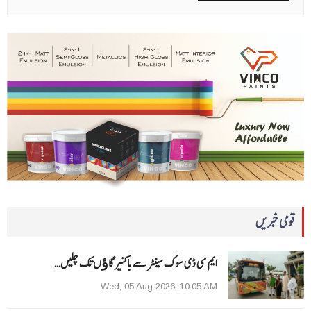
قومی خبریں
ایم سی ڈی سوک سینٹر سے باکنیر گاﺅں تک چلیں…
Wed, 05 Aug 2026, 10:05 AM