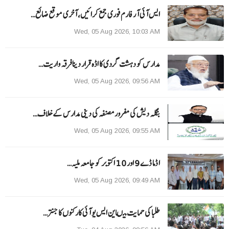
ایس آئی آر فارم فوری جمع کرائیں، آخری موقع ضائع…
Wed, 05 Aug 2026, 10:03 AM
مدارس کو دہشت گردی کا اڈہ قرار دینا فرقہ واریت…
Wed, 05 Aug 2026, 09:56 AM
بنگلہ دیش کی مفرور مصنفہ کی دینی مدارس کے خلاف…
Wed, 05 Aug 2026, 09:55 AM
ا ڈما ڈے 9 اور 10 اکتوبر کو جامعہ ملیہ…
Wed, 05 Aug 2026, 09:49 AM
طلبا کی حمایت میںاین ایس یو آئی کارکنوں کا جنتر…