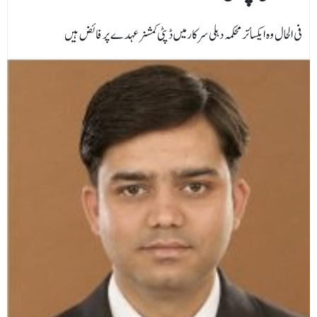
فی الحال وہ ایکسائز محکمہ دہلی سرکارمیں ڈپٹی کمشنر عہدے پر فائض ہیں