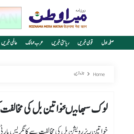
صفحہ اول
قومی خبریں
ریاستی خبریں
عرب ممالک
عالمی خبریں
Home
تازہ ترین
لوک سبھا میںخواتین بل کی مخالفت کرن
خواتین ریزرویشن بل کی مخالفت سے کانگریس پارٹی