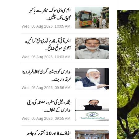
ایم سی ڈی سوک سینٹر سے باکنیر
گاﺅں تک چلیں…
Wed, 05 Aug 2026, 10:05 AM
ایس آئی آر فارم فوری جمع کرائیں،
آخری موقع ضائع…
Wed, 05 Aug 2026, 10:03 AM
مدارس کو دہشت گردی کا اڈہ قرار دینا
فرقہ واریت…
Wed, 05 Aug 2026, 09:56 AM
بنگلہ دیش کی مفرور مصنفہ کی دینی
مدارس کے خلاف…
Wed, 05 Aug 2026, 09:55 AM
ا ڈما ڈے 9 اور 10 اکتوبر کو جامعہ