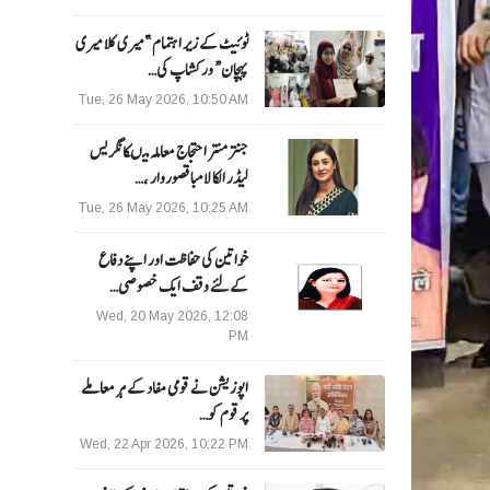
ٹوئیٹ کے زیر اہتمام ”میری کلا میری
پہچان“ ورکشاپ کی…
Tue, 26 May 2026, 10:50 AM
جنتر منتر احتجاج معاملہ میںکانگریس
لیڈر الکا لامبا قصوروار ،…
Tue, 26 May 2026, 10:25 AM
خواتین کی حفاظت اور اپنے دفاع
کےلئے وقف ایک خصوصی…
Wed, 20 May 2026, 12:08
PM
اپوزیشن نے قومی مفاد کے ہر معاملے
پر قوم کو…
Wed, 22 Apr 2026, 10:22 PM