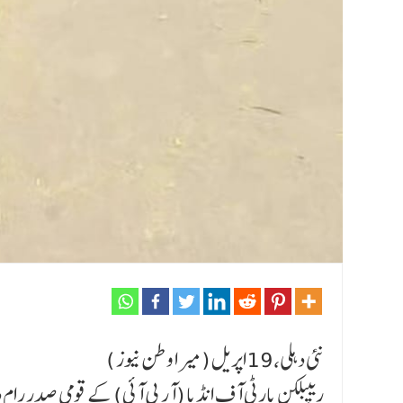
نئی دہلی،19اپریل (میر ا وطن نیوز )
ریپبلکن پارٹی آف انڈیا (آر پی آئی) کے قومی صدر رام داس