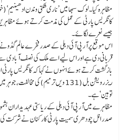
مظاہرہ کیا۔لوک سبھا میں ’ناری شکتی وندن ادھینیم‘ 
کانگریس پارٹی کے عمل کی مذمت کرتے ہوئے مظاہرین ن
جیسے نعرے لگا ئے۔
اس موقع پرآر پی آئی دہلی کے صدر فخرے عالم گڈونے کہا
قربانی دی ہے اور اس لیے اسے ملک کی نصف آبادی سے م
بازگشت کرتے ہوئے انہوں نے کہا کہ کانگر یس پارٹی اور
ریزرو یشن بل (131 ویں ترمیم) کی مخا
توہین‘ ہے۔
مظاہرے میں آر پی آئی دہلی کے ریاستی عہدیداران بشمول
صدر انل چودھری سمیت پارٹی کارکنان نے شرکت کی