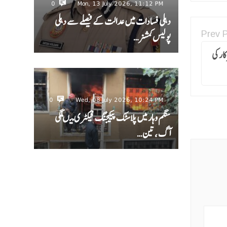
0
Mon, 13 July 2026, 11:12 PM
دہلی فسادات میں عدالت کے فیصلے سے دہلی
Prev 
پولیس کمشنر…
سرکار کی
0
Wed, 08 July 2026, 10:24 PM
سنگم وہار میں پلاسٹک پیکیجنگ فیکٹری میںلگی
آگ ، تین…