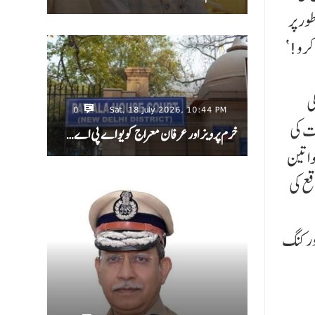
ور پر
کرو!‘
ی
0
Sat, 18 July 2026, 10:44 PM
ت کی
خرم پرویز اور عرفان معراج کو یو اے پی اے…
واتین
وقع کی
 ورکنگ