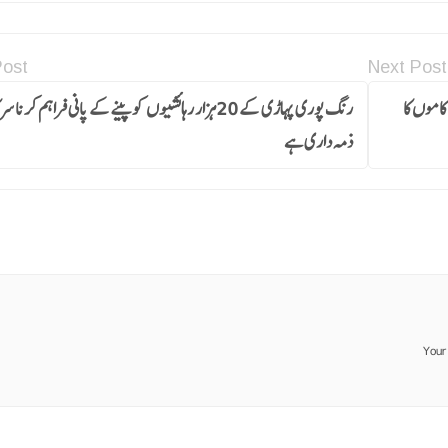
Post
Next Post
ے ترقیاتی کاموں کا
رنگ پوری پہاڑی کے 20ہزار رہائشیوں کو پینے کے پانی فراہم کرنا 
ذمہ داری ہے
Your