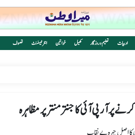
ادبیات
تعلیم و روزگار
کھیل
خواتین
انٹرٹینمنٹ
تصوف
ے پر آر پی آئی کا جنتر منتر پر مظاہرہ
 کا اصل چہرہ بے نقاب