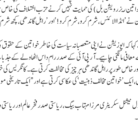
(خواتین ریزرو یشن بل) کی حمایت نہیں کرنے حزب اختلاف کی خاص ط
ے ’انڈ االائنس، شرم کرو، شرم کرو!‘اور ’راہل گاندھی، کچھ شرم 
 کہ اپوزیشن نے اپنی متعصبانہ سیا ست کی خا طر خو اتین کے حقوق ک
عافی ما نگنی چاہیے۔ آ ر پی آئی کے صدر رام داس اٹھاولے کے جذبا
 خاص طور پر راہل گاندھی ہر چیز کی مخالفت کرتی ہے۔ کانگریس کی خ
لفت، جوہر میں، ایک ’خواتین مخالف ذہنیت‘کی عکاسی کرتی ہے اور “ایک تاریخی م
 نیشنل سکریٹری مرزا مہتا ب بیگ، ریاستی صدر فخر عالم اور ریاستی
۔