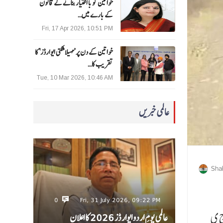
خواتین کو با اختیار بنانے کے قانون
کے بارے میں…
Fri, 17 Apr 2026, 10:51 PM
خواتین کے دن پر ’مہیلا شکتی ایوارڈز‘ کا
تقریب کا…
Tue, 10 Mar 2026, 10:46 AM
عالمی خبریں
Sha
0
Fri, 31 July 2026, 09:22 PM
ج ی
عالمی یومِ اردو ایوارڈز 2026 کا اعلان