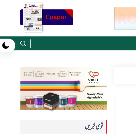
Epaper
قومی خبریں