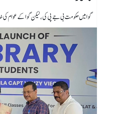
گوا میں حکومت بی جے پی کی، لیکن گوا کے عوام ک