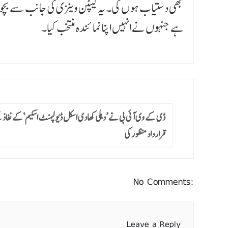
بھی دستیا ب ہوں گی۔ یہ کیپٹن وینزی کی جانب سے بچ
ہے جنہوں نے انہیں اپنا نمائندہ منتخب کیا۔
ڈی کے وی آئی بی نے ’دہلی کھادی اسکل ڈیولپمنٹ اسکیم‘کے نفاذ
قرارداد منظور کی
No Comments:
Leave a Reply