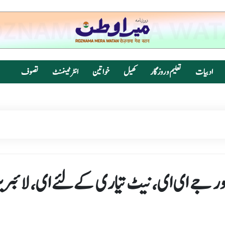
ادبیات
تعلیم و روزگار
کھیل
خواتین
انٹرٹینمنٹ
تصوف
جیٹل کتابوں اور جے ای ای، نیٹ تیاری کےلئے ای، لائب