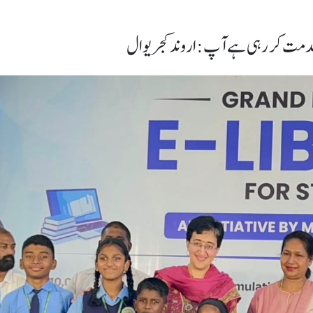
ی خدمت کر رہی ہے آپ:اروند کجریوال