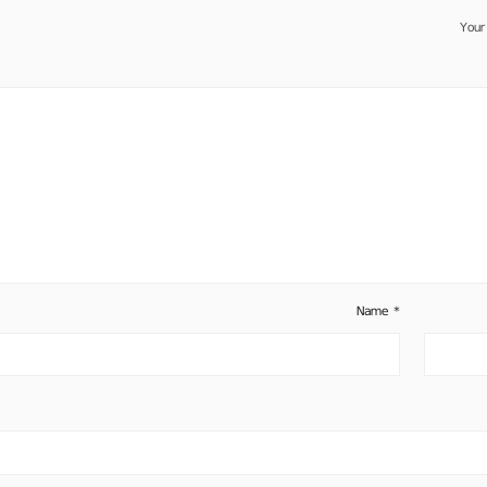
Your
Name
*