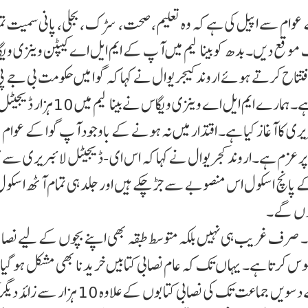
کے عوام سے اپیل کی ہے کہ وہ تعلیم، صحت، سڑک ، بجلی، پانی سمیت تم
ک موقع دیں۔ بدھ کو بینا ¶لیم میں آپ کے ایم ایل اے کیپٹن وینزی وی
فتتاح کرتے ہوئے اروند کیجریوال نے کہا کہ گوا میں حکومت بی جے پی
ہے، لیکن عوام کی حقیقی خدمت عام آدمی پارٹی کر رہی ہے۔ ہمارے ایم ایل اے وینزی ویگاس نے بینا ¶لیم میں 10ہزار ڈ
ری کا آغاز کیا ہے۔ اقتدار میں نہ ہونے کے باوجود آپ گوا کے عوام
پرعزم ہے۔اروند کجریوال نے کہا کہ اس ای-ڈیجیٹل لائبریری سے 
م کے پانچ اسکول اس منصوبے سے جڑ چکے ہیں اور جلد ہی تمام آ ٹھ اسکو
ں۔ صرف غریب ہی نہیں بلکہ متوسط طبقہ بھی اپنے بچوں کے لیے نصا ب
وس کرتا ہے۔ یہا ں تک کہ عام نصابی کتابیں خریدنا بھی مشکل ہو گی
اس لیے اس ای-ڈیجیٹل لائبریری میں پہلی جماعت سے دسویں جماعت تک کی نصابی کتابوں کے