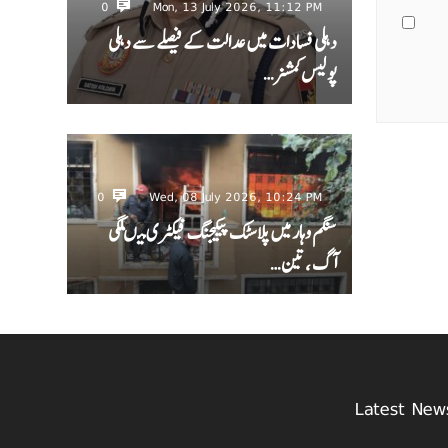
0
Mon, 13 July 2026, 11:12 PM
دہلی فسادات میں عدالت کے فیصلے سے دہلی
پولیس کمشنر…
0
Wed, 08 July 2026, 10:24 PM
سنگم وہار میں پلاسٹک پیکیجنگ فیکٹری میںلگی
آگ ، تین…
Latest New