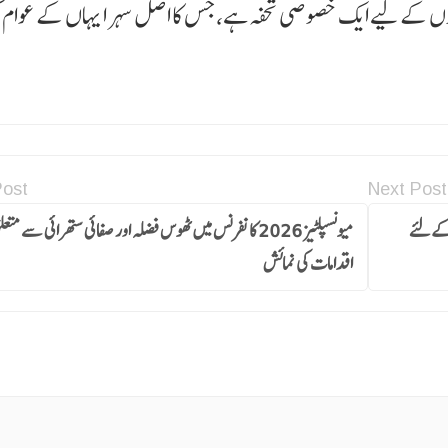
وں کے لیے ایک خصوصی تحفہ ہے، جس کا اصل سہرا یہاں کے عوام کو
Post
Next Post
 کےلئے
میونسپلٹیز 2026 کانفرنس میں ٹھوس فضلہ اور صفائی ستھرائی سے مت
اقدامات کی نمائش