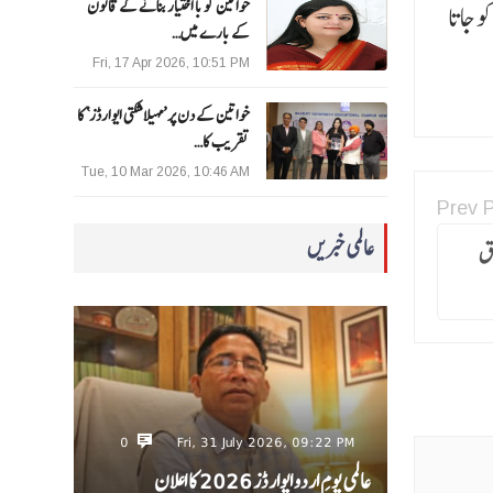
خواتین کو با اختیار بنانے کے قانون
 جاتا
کے بارے میں…
Fri, 17 Apr 2026, 10:51 PM
خواتین کے دن پر ’مہیلا شکتی ایوارڈز‘ کا
تقریب کا…
Tue, 10 Mar 2026, 10:46 AM
Prev 
عالمی خبریں
علق
0
Fri, 31 July 2026, 09:22 PM
عالمی یومِ اردو ایوارڈز 2026 کا اعلان