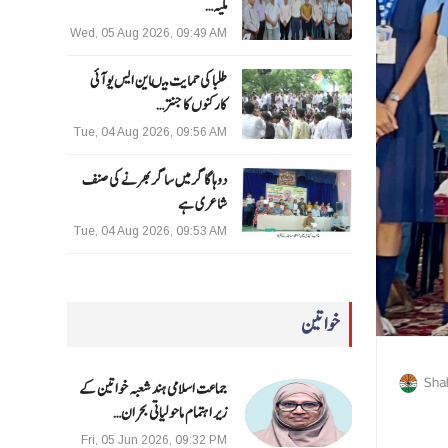
ملیہ…
Wed, 05 Aug 2026, 09:49 AM
طلبا کی حمایت میںاین ایس یو آئی
کارکنوں کا جنتر…
Tue, 04 Aug 2026, 09:56 AM
دوہا گاگر میں ساگر بھرنے کی صنف
شاعری ہے
Tue, 04 Aug 2026, 09:53 AM
خواتین
Sha
جماعت اسلامی ہند شعبہ خواتین کے
زیر اہتمام ماحولیاتی بحران…
Fri, 05 Jun 2026, 09:32 PM