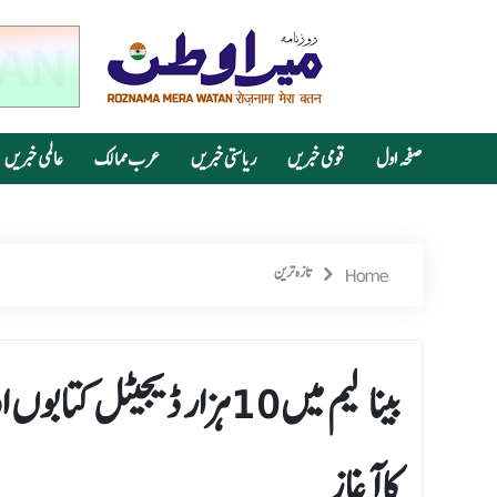
صفحہ اول
قومی خبریں
ریاستی خبریں
عرب ممالک
عالمی خبریں
Home
تازہ ترین
بینا ¶لیم میں 10ہزار ڈی
کا آغاز