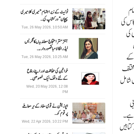
ام
ٹوئیٹ کے زیر اہتمام ”میری کلا میری
پہچان“ ورکشاپ کی…
گاس کی
Tue, 26 May 2026, 10:50 AM
 کی
جنتر منتر احتجاج معاملہ میںکانگریس
یجیٹل
لیڈر الکا لامبا قصوروار ،…
 کے
Tue, 26 May 2026, 10:25 AM
مختلف
خواتین کی حفاظت اور اپنے دفاع
ل شامل
کےلئے وقف ایک خصوصی…
Wed, 20 May 2026, 12:08
PM
ی
اپوزیشن نے قومی مفاد کے ہر معاملے
ا ہے۔
پر قوم کو…
Wed, 22 Apr 2026, 10:22 PM
 علاوہ 10 ہزار سے زائد دیگر کتابیں