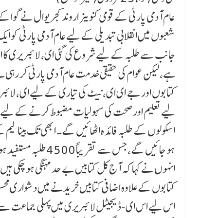
عام آدمی پارٹی کے قومی کنوینر اروند کجریوال نے گوا 
شعبوں میں انقلابی تبدیلی کے لیے عام آدمی پارٹی کو ای
جانب سے طلبہ کے لیے شروع کی گئی ای، لا ئبریری کا ا
کتابوں اور جے ای ای، نیٹ کی تیاری کے لیے ای، لائبری
لیے تعلیم اور صحت کی سہولیات مضبوط کرنے کے لیے 
اسکولوں کے طلبہ فا ئد ہ اٹھائیں گے۔ ابھی تک بینا ¶لی
ہو جائیں گے، جس سے تقریباً 4500طلبہ مستفید ہوں گے۔
انہوں نے کہا کہ آج کل کتابیں بے حد مہنگی ہو چکی ہی
کتابوں کے علاوہ اضافی کتابیں خریدنے میں دشواری محس