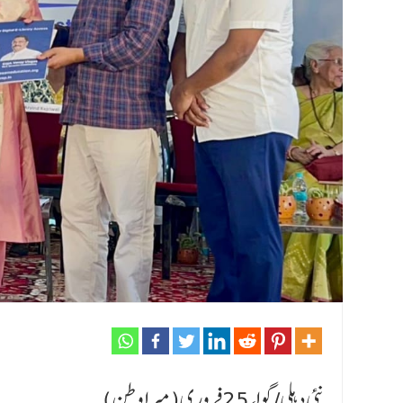
نئی دہلی/گوا، 25فروری(میرا وطن)