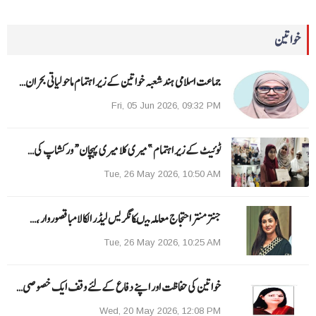
خواتین
جماعت اسلامی ہند شعبہ خواتین کے زیر اہتمام ماحولیاتی بحران…
Fri, 05 Jun 2026, 09:32 PM
ٹوئیٹ کے زیر اہتمام ”میری کلا میری پہچان“ ورکشاپ کی…
Tue, 26 May 2026, 10:50 AM
جنتر منتر احتجاج معاملہ میںکانگریس لیڈر الکا لامبا قصوروار ،…
Tue, 26 May 2026, 10:25 AM
خواتین کی حفاظت اور اپنے دفاع کےلئے وقف ایک خصوصی…
Wed, 20 May 2026, 12:08 PM