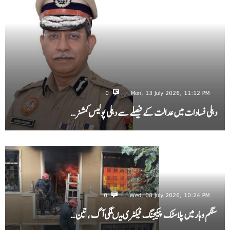
0
Mon, 13 July 2026, 11:12 PM
دہلی فسادات میں عدالت کے فیصلے سے دہلی پولیس کمشنر…
0
Wed, 08 July 2026, 10:24 PM
سنگم وہار میں پلاسٹک پیکیجنگ فیکٹری میںلگی آگ ، تین…