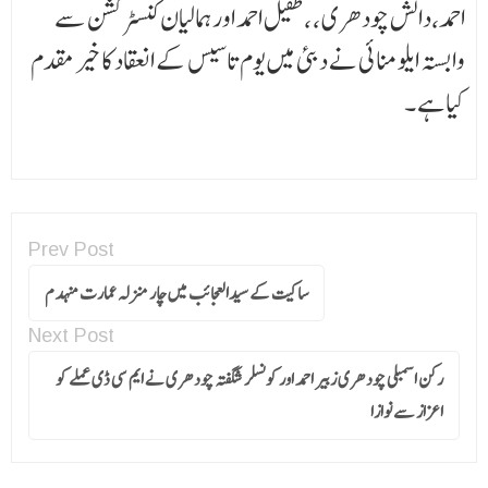
احمد،دانش چودھری ، ،طفیل احمد اور ہمالیان کنسٹرکشن سے
وابستہ ایلومنائی نے دبئی میں یوم تاسیس کے انعقاد کا خیر مقدم
کیا ہے ۔
Prev Post
ساکیت کے سیدالعجائب میں چار منزلہ عمارت منہدم
Next Post
رکن اسمبلی چودھری زبیر احمد اور کونسلر شگفتہ چودھری نے ایم سی ڈی عملے کو
اعزاز سے نوازا