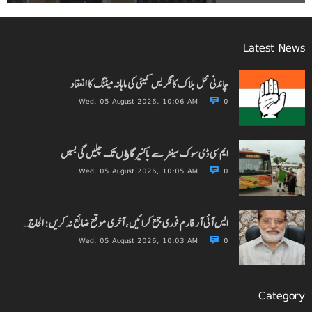
Latest News
چاندنی محل بلاک کانگریس کمیٹی کی ماہانہ میٹنگ کا انعقاد
Wed, 05 August 2026, 10:06 AM
0
ایم سی ڈی سوک سینٹر سے باکنیر گاﺅں تک چلیں گی بسیں
Wed, 05 August 2026, 10:05 AM
0
ایس آئی آر فارم فوری جمع کرائیں، آخری موقع ضائع نہ کریں: الحاج…
Wed, 05 August 2026, 10:03 AM
0
Category