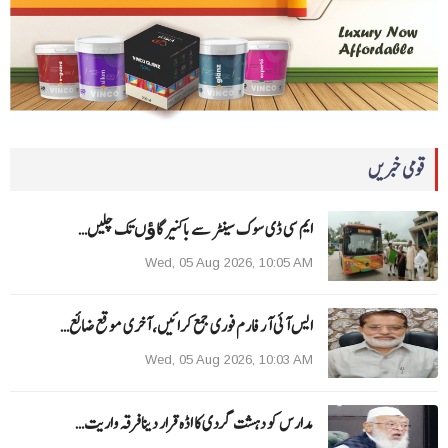
قومی خبریں
ایم سی ڈی سوک سینٹر سے باکنیر گاﺅں تک چلیں…
Wed, 05 Aug 2026, 10:05 AM
ایس آئی آر فارم فوری جمع کرائیں، آخری موقع ضائع…
Wed, 05 Aug 2026, 10:03 AM
مدارس کو دہشت گردی کا اڈہ قرار دینا فرقہ واریت…