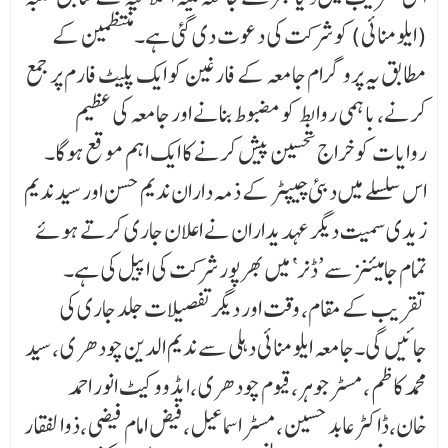
(ایلومنائی) کو شرکت کی دعوت دی گئی ہے۔ منتظمین کے
مطابق یہ پروگرام جامعہ کے فارغین کو ایک پلیٹ فارم پر جمع
کرنے، باہمی روابط کو مضبوط بنانے اور جامعہ کی عظیم
روایات کو خراجِ تحسین پیش کرنے کا ایک اہم موقع ہوگا۔
اس سلسلے میں دبئی چیپٹر کے ذمہ داران ندیم حسن اورسید ندیم
زیدی سمیت دیگر عہدیداران نے اعلان جاری کرتے ہوئے
تمام جامیئنز سے’ڈنر‘ میں بھرپور شرکت کی اپیل کی ہے۔
تقریب کے مقام، وقت اور دیگر تفصیلات جلد جاری کی
جائیں گی۔جامعہ ایلومنائی دہلی سے ندیم الدین چودھر ی ،سید
محمد کاظم ،مسٹر جوہر،قیوم چودھری ،ایڈووکیٹ انور احمد
خان،ڈاکٹر عابد حسین ،مسٹر اسماعیل ،فیض امام فیضی ،ذوا لفقا ر