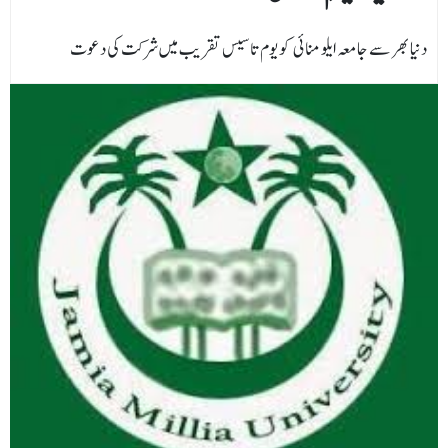
دنیا بھر سے جامعہ ایلو منائی کو یوم تاسیس تقریب میں شرکت کی دعوت