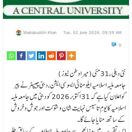
Shahabuddin Khan
Tue, 02 June 2026, 09:59 AM
0
نئی دہلی ،31مئی (میرا وطن نیوز )
جامعہ ملیہ اسلامیہ ایلومنائی ایسوسی ایشن، دبئی چیپٹر نے پیر
کواعلان کیا ہے کہ 31 اکتوبر 2026 کو دبئی میں جامعہ ملیہ
اسلامیہ کا یومِ تاسیس نہایت شان و شوکت اور جوش و خروش
کے ساتھ منایا جائے گا۔
اس تقریب میں دنیا بھر سے جامعہ ملیہ اسلامیہ کے سابق طلبہ