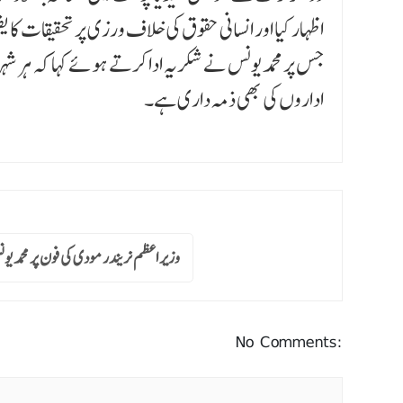
اظہار کیا اور انسانی حقوق کی خلاف ورزی پر تحقیقات کا ی
جس پر محمد یونس نے شکریہ ادا کرتے ہوئے کہا کہ ہر شہری 
اداروں کی بھی ذمہ داری ہے۔
وزیر اعظم نریندر مودی کی فون پر محمد ی
No Comments: