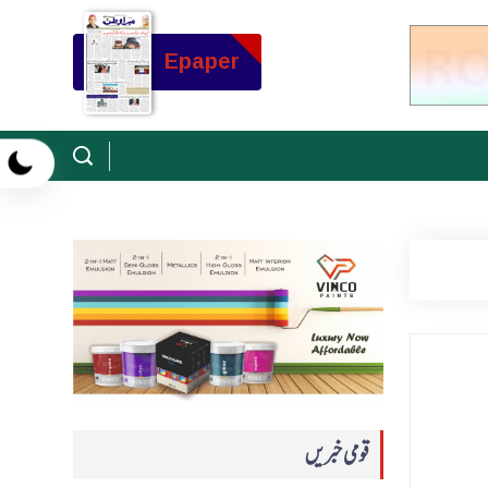
Epaper
قومی خبریں