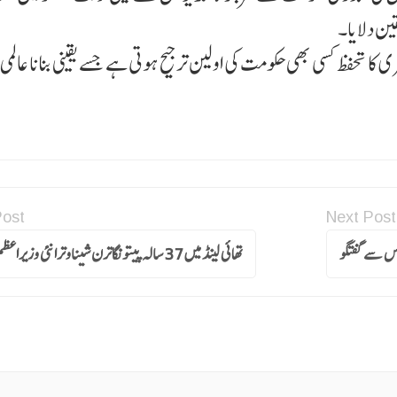
قین دلایا۔
کا تحفظ کسی بھی حکومت کی اولین ترجیح ہوتی ہے جسے یقینی بنانا عالمی
Post
Next Post
ونس سے گفتگو
تھائی لینڈ میں 37 سالہ پیتونگاترن شیناوترا نئی وزیراعظم منتخب