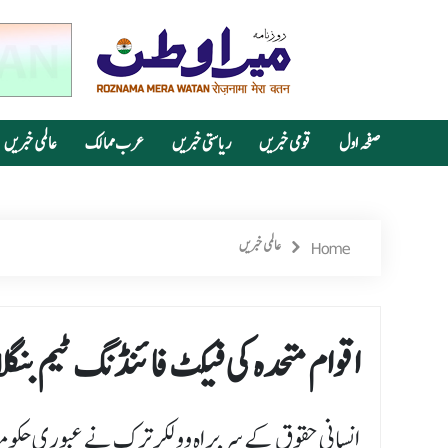
صفحہ اول
قومی خبریں
ریاستی خبریں
عرب ممالک
عالمی خبریں
Home
عالمی خبریں
اقوام متحدہ کی فیکٹ فائنڈنگ ٹیم بن
انسانی حقوق کے سربراہ وولکر ترک نے عبوری حکومت 