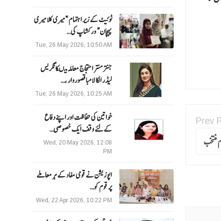
ٹوئیٹ کے زیر اہتمام ”میری کلا میری
پہچان“ ورکشاپ کی…
Tue, 26 May 2026, 10:50 AM
جنتر منتر احتجاج معاملہ میںکانگریس
لیڈر الکا لامبا قصوروار ،…
Tue, 26 May 2026, 10:25 AM
خواتین کی حفاظت اور اپنے دفاع
Prev 
کےلئے وقف ایک خصوصی…
Wed, 20 May 2026, 12:08
PM
اپوزیشن نے قومی مفاد کے ہر معاملے
پر قوم کو…
Wed, 22 Apr 2026, 10:22 PM