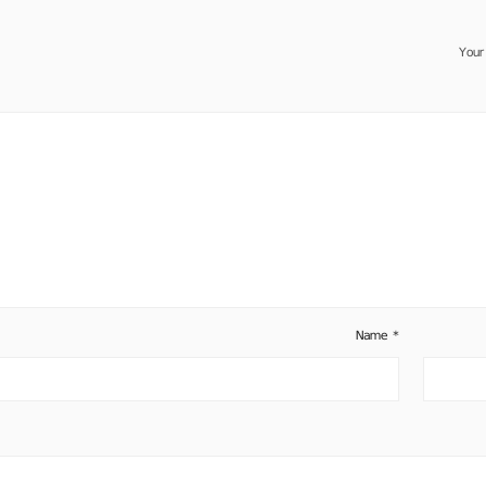
Your
Name
*