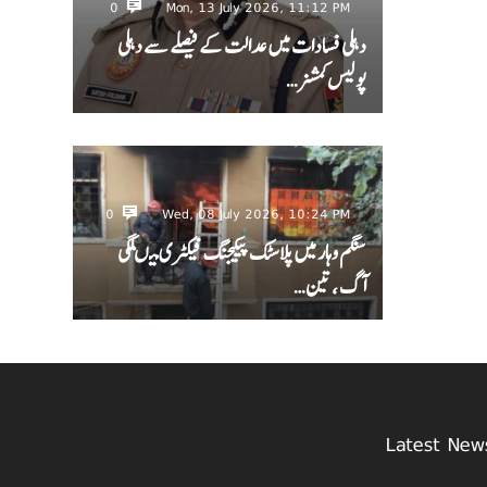
0
Mon, 13 July 2026, 11:12 PM
دہلی فسادات میں عدالت کے فیصلے سے دہلی
پولیس کمشنر…
0
Wed, 08 July 2026, 10:24 PM
سنگم وہار میں پلاسٹک پیکیجنگ فیکٹری میںلگی
آگ ، تین…
Latest New