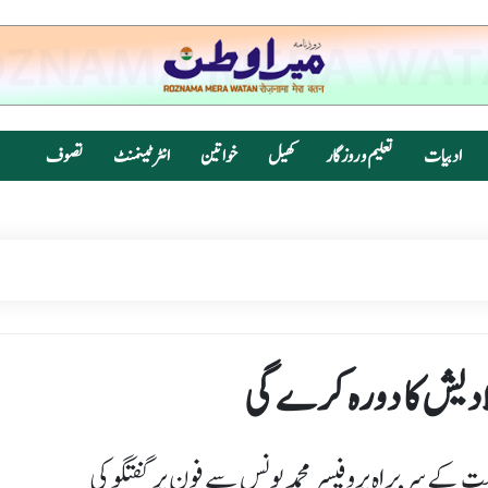
ادبیات
تعلیم و روزگار
کھیل
خواتین
انٹرٹینمنٹ
تصوف
گلادیش کا دورہ کرے گی
کے سربراہ پروفیسر محمد یونس سے فون پر گفتگو کی