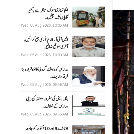
ایم سی ڈی سوک سینٹر سے باکنیر
گاﺅں تک چلیں…
Wed, 05 Aug 2026, 10:05 AM
ایس آئی آر فارم فوری جمع کرائیں،
آخری موقع ضائع…
Wed, 05 Aug 2026, 10:03 AM
مدارس کو دہشت گردی کا اڈہ قرار دینا
فرقہ واریت…
Wed, 05 Aug 2026, 09:56 AM
بنگلہ دیش کی مفرور مصنفہ کی دینی
مدارس کے خلاف…
Wed, 05 Aug 2026, 09:55 AM
ا ڈما ڈے 9 اور 10 اکتوبر کو جامعہ