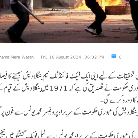
nama Mera Watan
Fri, 16 August 2024, 06:32 PM
0
حقیقات کے لیے اپنی ایک فیکٹ فائنڈنگ ٹیم بنگلا دیش بھیجنے کا فیصلہ
ہے۔عالمی خبر رساں ادارے کے مطابق بنگلادیش کی عبوری حکومت نے تصدیق کی ہے کہ 1971 میں ب
لک کا دورہ کرے گی۔
بنگلادیش کی عبوری حکومت کے سربراہ پروفیسر محمد یونس سے فون پر گ
ی عبوری حکومت کے سربراہ محمد یونس سے ٹیلی فونک گفتگو میں یکجہتی