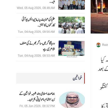
ملیہ…
Wed, 05 Aug 2026, 09:49 AM
طلبا کی حمایت میںاین ایس یو آئی
کارکنوں کا جنتر…
Tue, 04 Aug 2026, 09:56 AM
دوہا گاگر میں ساگر بھرنے کی صنف
Roz
شاعری ہے
Tue, 04 Aug 2026, 09:53 AM
 کیا
نگلادیش کے قیام کے بعد
خواتین
فتگو
جماعت اسلامی ہند شعبہ خواتین کے
زیر اہتمام ماحولیاتی بحران…
 کا
Fri, 05 Jun 2026, 09:32 PM