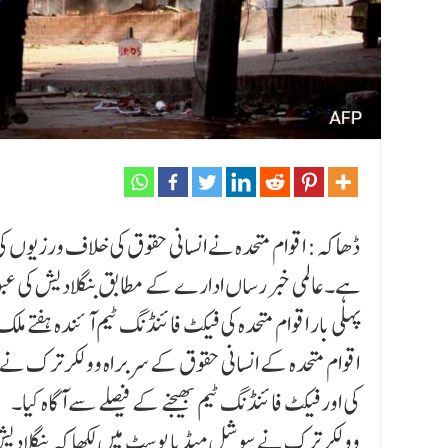
ڈھاکہ: اقوام متحدہ نے انسانی حقوق کی خلاف ورزیوں کی ت
پہلی بار اقوام متحدہ کی فیکٹ فائنڈنگ ٹیم آئندہ ہفتے م
اقوام متحدہ کے انسانی حقوق کے سربراہ وولکر ترک نے 
کی اور فیکٹ فائنڈنگ ٹیم بھیجنے کے فیصلے سے آگاہ کیا۔
وولکر ترک نے سوشل میڈیا پوسٹ میں لکھا کہ بنگلادیش ک