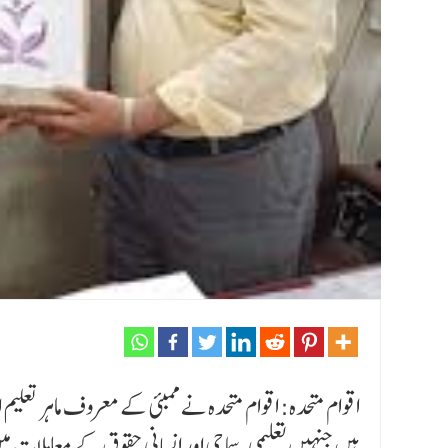
اقوام متحدہ: اقوام متحدہ نے ممبئی کے معروف ماہر تعلیم
ہیں جنہیں تعلیمی ،سماجی اور انسانی حقوق کے معاملات م