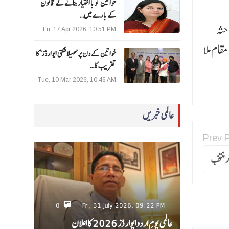
خواتین کو با اختیار بنانے کے قانون
کے بارے میں…
حثہ
Fri, 17 Apr 2026, 10:51 PM
ام ملا
خواتین کے دن پر ’مہیلا شکتی ایوارڈز‘ کا
تقریب کا…
Tue, 10 Mar 2026, 10:46 AM
عالمی خبریں
Prev 
 منتخب
0
Fri, 31 July 2026, 09:22 PM
عالمی یومِ اردو ایوارڈز 2026 کا اعلان