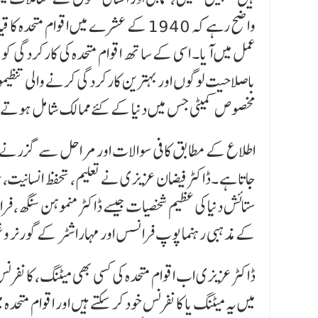
واضح رہے کہ 1940 کے عشرے میں اقوام
عمل میں آیا۔ اسی کے ساتھ اقوام متحدہ کی کارکردگی کو ب
باصلاحیت لوگوں اور بہترین کارکردگی کرنے والی تنظیم
مخصوص کمیٹی جس میں دنیا کے کئے ممالک شامل ہوتے ہیں
اطلاع کے مطابق کافی سوالات اور مراحل سے گزرنے ک
جاتا ہے ۔ڈاکٹر فیضان عزیزی نے تعلیم، تحفظ انسانیت، س
ستائش دنیا کی عظیم شخصیات جیسے ڈاکٹر منموہن سنگھ، فر
کے مذہبی رہنما پوپ فرانسس اور مہاراشٹر کے گورنر و
ڈاکٹر عزیزی اب اقوام متحدہ کی کسی بھی میٹنگ، کانفرنس م
میں یہ میٹنگ یا کانفرنس خود کر سکتے ہیں اور اقوام متحدہ