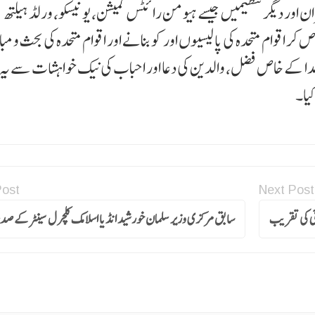
ران اور دیگر تنظیمیں جیسے ہیومن رائٹس کمیشن، یونیسکو، ورلڈ ہیلتھ
ر اقوام متحدہ کی پالیسیوں اور کو بنانے اور اقوام متحدہ کی بحث و مبا
ا کے خاص فضل، والدین کی دعا اور احباب کی نیک خواہشات سے یہ مق
کیا۔
Post
Next Post
ائی کی تقریب
سابق مرکزی وزیر سلمان خورشید انڈیا اسلامک کلچرل سینٹرکےصدر