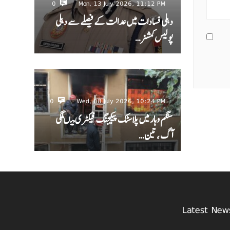
0
Mon, 13 July 2026, 11:12 PM
دہلی فسادات میں عدالت کے فیصلے سے دہلی
پولیس کمشنر…
0
Wed, 08 July 2026, 10:24 PM
سنگم وہار میں پلاسٹک پیکیجنگ فیکٹری میںلگی
آگ ، تین…
Latest New