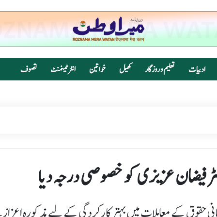
ادبیات
تعلیم و روزگار
کھیل
خواتین
انٹرٹینمنٹ
تصوف
کٹر فیضان عزیزی کو خصوصی درجہ دیا
انسانی حقوق کے معاملات میں بہتر کارکردگی کے لیے مذکورہ اعزا