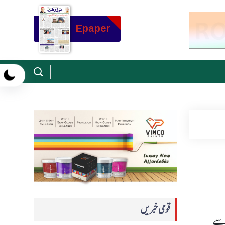
Epaper
قومی خبریں
زسے