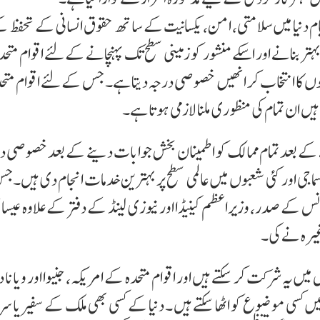
 متحدہ کا قیام دنیا میں سلامتی، امن، یکسانیت کے ساتھ حقوق انسانی کے تحفظ
ہتر بنانے اور اسکے منشور کو زمینی سطح تک پہنچانے کے لئے اقوام متحد
وں کا انتخاب کر انھیں خصوصی درجہ دیتا ہے۔ جس کے لئے اقوام متحد
 ان تمام کی منظوری ملنا لازمی ہوتا ہے۔
ے بعد تمام ممالک کو اطمینان بخش جوابات دینے کے بعدخصوصی در
ماجی اور کئی شعبوں میں عالمی سطح پر بہترین خدمات انجام دی ہیں۔ج
انس کے صدر، وزیراعظم کینیڈا اور نیوزی لینڈ کے دفتر کے علاوہ عیسا
غیرہ نے کی۔
یں یہ شرکت کر سکتے ہیں اور اقوام متحدہ کے امریکہ، جنیوا اور ویانا د
 میں کسی موضوع کو اٹھا سکتے ہیں ۔ دنیا کے کسی بھی ملک کے سفیر یا سر