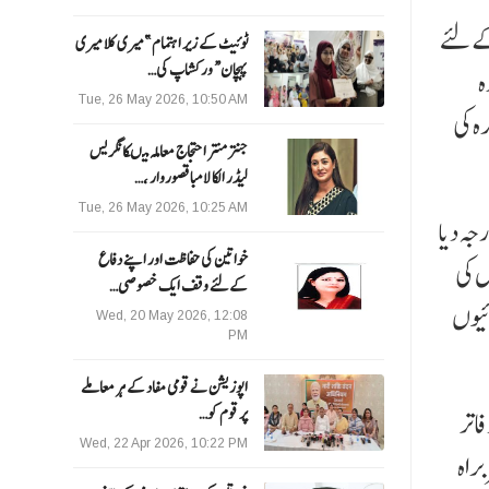
 کے لئے
ٹوئیٹ کے زیر اہتمام ”میری کلا میری
پہچان“ ورکشاپ کی…
ہ
Tue, 26 May 2026, 10:50 AM
ہ کی
جنتر منتر احتجاج معاملہ میںکانگریس
لیڈر الکا لامبا قصوروار ،…
Tue, 26 May 2026, 10:25 AM
جہ دیا
خواتین کی حفاظت اور اپنے دفاع
س کی
کےلئے وقف ایک خصوصی…
ئیوں
Wed, 20 May 2026, 12:08
PM
اپوزیشن نے قومی مفاد کے ہر معاملے
پر قوم کو…
فاتر
Wed, 22 Apr 2026, 10:22 PM
براہ