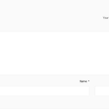
Your
Name
*