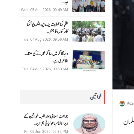
ملیہ…
Wed, 05 Aug 2026, 09:49 AM
طلبا کی حمایت میںاین ایس یو آئی
کارکنوں کا جنتر…
Tue, 04 Aug 2026, 09:56 AM
دوہا گاگر میں ساگر بھرنے کی صنف
شاعری ہے
Tue, 04 Aug 2026, 09:53 AM
خواتین
Roz
جماعت اسلامی ہند شعبہ خواتین کے
سلمان
زیر اہتمام ماحولیاتی بحران…
Fri, 05 Jun 2026, 09:32 PM