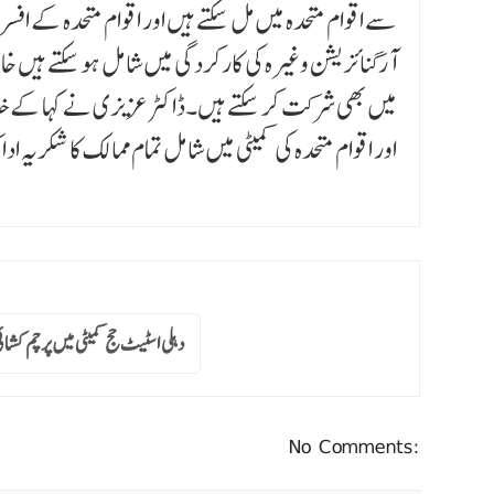
سے اقوام متحدہ میں مل سکتے ہیں اور اقوام متحدہ کے افس
آرگنائزیشن وغیرہ کی کارکردگی میں شامل ہوسکتے ہیں خاص ک
میں بھی شرکت کر سکتے ہیں۔ڈاکٹر عزیزی نے کہا کے خد
اور اقوام متحدہ کی کمیٹی میں شامل تمام ممالک کا شکریہ ادا 
دہلی اسٹیٹ حج کمیٹی میں پرچم کش
No Comments: