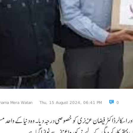
nama Mera Watan
Thu, 15 August 2024, 06:41 PM
0
 اور اسکالرڈاکٹر فیضان عزیزی کو خصوصی درجہ دیا۔ وہ دنیا کے واحد م
یں بہتر کارکردگی کے لیے مذکورہ اعزازسے نوازا گیا ہے۔