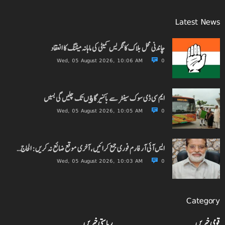
Latest News
چاندنی محل بلاک کانگریس کمیٹی کی ماہانہ میٹنگ کا انعقاد
Wed, 05 August 2026, 10:06 AM
0
ایم سی ڈی سوک سینٹر سے باکنیر گاﺅں تک چلیں گی بسیں
Wed, 05 August 2026, 10:05 AM
0
ایس آئی آر فارم فوری جمع کرائیں، آخری موقع ضائع نہ کریں: الحاج…
Wed, 05 August 2026, 10:03 AM
0
Category
قومی خبریں
ریاستی خبریں