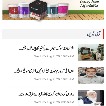
قومی خبریں
ایم سی ڈی سوک سینٹر سے باکنیر گاﺅں تک چلیں…
Wed, 05 Aug 2026, 10:05 AM
ایس آئی آر فارم فوری جمع کرائیں، آخری موقع ضائع…
Wed, 05 Aug 2026, 10:03 AM
مدارس کو دہشت گردی کا اڈہ قرار دینا فرقہ واریت…
Wed, 05 Aug 2026, 09:56 AM