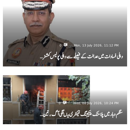
0
Mon, 13 July 2026, 11:12 PM
دہلی فسادات میں عدالت کے فیصلے سے دہلی پولیس کمشنر…
0
Wed, 08 July 2026, 10:24 PM
سنگم وہار میں پلاسٹک پیکیجنگ فیکٹری میںلگی آگ ، تین…