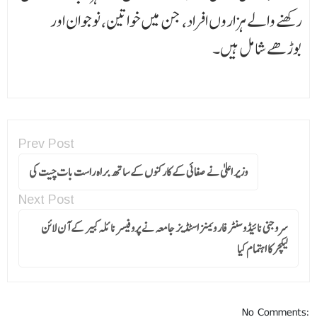
رکھنے والے ہزاروں افراد، جن میں خواتین، نوجوان اور
بوڑھے شامل ہیں۔
Prev Post
وزیر اعلیٰ نے صفائی کے کارکنوں کے ساتھ براہ راست بات چیت کی
Next Post
سروجنی نائیڈو سنٹر فار ویمنز اسٹڈیز جامعہ نے پروفیسر نائلہ کبیر کے آن لائن
لیکچر کا اہتمام کیا
No Comments: