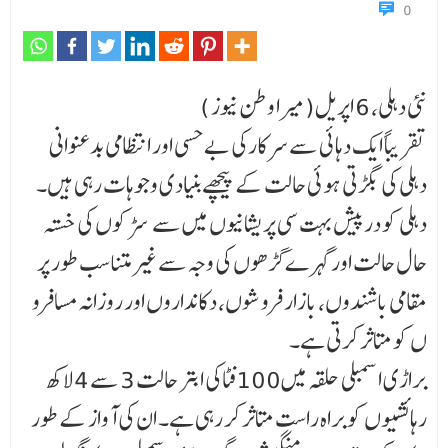
0
نئی دہلی، 6 اپریل(میرا وطن نیوز )
تقریباً ایک دہائی سے سرکارکی بے حسی اور انتظامی بدعنوانی
دہلی کی بگڑتی ہوئی حالت کے پیچھے بنیادی وجوہات رہی ہیں۔
دہلی کو درپیش بہت سی پریشانیوں میں سے سڑکوں کی خستہ
حال حالت اورگہرے گڑھوں کی وجہ سے غیر متناسب طور پر
مقامی باشندوں، بازار فروشوں، دکانداروں اور روزانہ مسافرو
ں کو متاثر کرتی ہے۔
براڑی اسمبلی حلقہ میں100فٹاکی ابتر حالت 3 سے 4لاکھ
رہائشیوں کو براہ راست متاثر کر رہی ہے۔ ان کی آواز کے طور