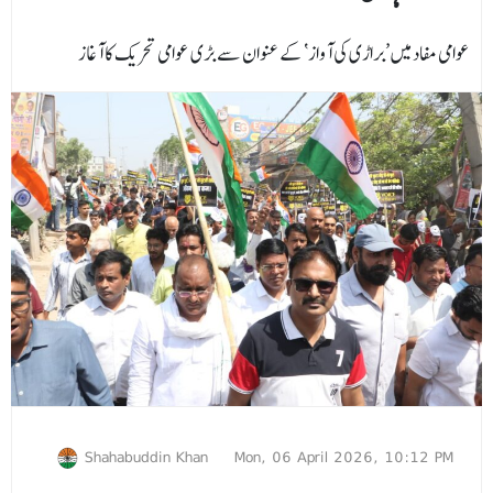
عوامی مفاد میں ’براڑی کی آواز‘ کے عنوان سے بڑی عوامی تحریک کا آغاز
Shahabuddin Khan
Mon, 06 April 2026, 10:12 PM