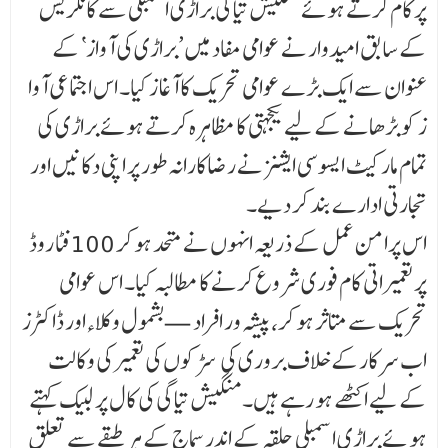
پر کام کرتے ہوئے منگیش تیاگی براڑی اسمبلی سے کانگریس
کے سابق امیدوار نے عوامی مفاد میں ’براڑی کی آواز‘ کے
عنوان سے ایک بڑے عوامی تحریک کا آغاز کیا۔ اس اجتماعی آوا
ز کو بڑھانے کے لیے یکجہتی کا مظاہرہ کرتے ہوئے براڑی کی
تمام مارکیٹ ایسوسی ایشنز نے رضاکارانہ طور پر اپنی دکانیں اور
تجارتی ادارے بند کر دیے۔
اس پرامن عمل کے ذریعہ انہوں نے متحد ہو کر 100 فٹا روڈ
پر تعمیراتی کام فوری شروع کرنے کا مطالبہ کیا۔ اس عوامی
تحریک سے متاثر ہو کر، پیشہ ور افراد — بشمول وکلاءاور ڈاکٹرز
اب سرکارکے خلاف بروری کی سڑکوں کی تعمیر کی وکالت
کے لیے اکٹھے ہو رہے ہیں۔ منگیش تیاگی کی کال پر لبیک کہتے
ہو ئے براڑی اسمبلی حلقہ کے اندر سماج کے ہر طبقے سے تعلق