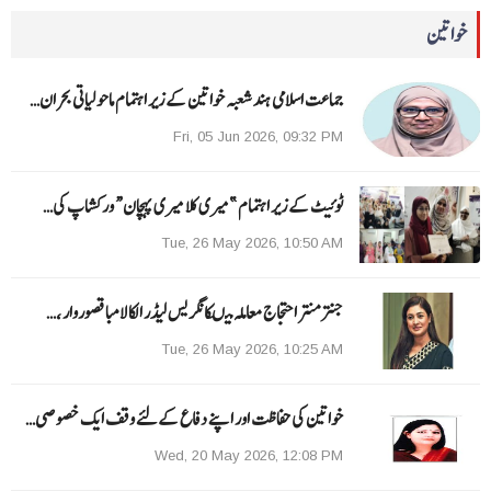
خواتین
جماعت اسلامی ہند شعبہ خواتین کے زیر اہتمام ماحولیاتی بحران…
Fri, 05 Jun 2026, 09:32 PM
ٹوئیٹ کے زیر اہتمام ”میری کلا میری پہچان“ ورکشاپ کی…
Tue, 26 May 2026, 10:50 AM
جنتر منتر احتجاج معاملہ میںکانگریس لیڈر الکا لامبا قصوروار ،…
Tue, 26 May 2026, 10:25 AM
خواتین کی حفاظت اور اپنے دفاع کےلئے وقف ایک خصوصی…
Wed, 20 May 2026, 12:08 PM