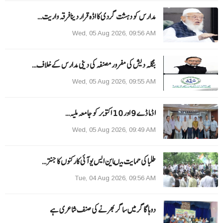
مدارس کو دہشت گردی کا اڈہ قرار دینا فرقہ واریت…
Wed, 05 Aug 2026, 09:56 AM
بنگلہ دیش کی مفرور مصنفہ کی دینی مدارس کے خلاف…
Wed, 05 Aug 2026, 09:55 AM
ا ڈما ڈے 9 اور 10 اکتوبر کو جامعہ ملیہ…
Wed, 05 Aug 2026, 09:49 AM
طلبا کی حمایت میںاین ایس یو آئی کارکنوں کا جنتر…
Tue, 04 Aug 2026, 09:56 AM
دوہا گاگر میں ساگر بھرنے کی صنف شاعری ہے