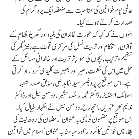
عالمی یوم خواتین کی مناسبت سے منعقد ایک پروگرام کی
صدارت کرتے ہوئے کیا۔
انہوں نے کہ کہا کہ عورت خاندان کی بنیاد اور گھریلو نظام کے
توازن،استحکام اور تربیت نسل کی مرکزی قوت ہے،نیز گھر کی
تنظیم وترتیب، بچوں کی مو ¿ثر تربیت اور خاندانی مسائل کے
حل میں اس کی حکمت، صبر اور بصیرت کلیدی کردار ادا کرتی
ہے۔اس موقع پر پروفیسر سید شاہد علی، سابق صدر شعبہ
اسلامک اسٹڈیز ،ڈاکٹر محمد ارشد،مشیر، وومن سیل اورڈا کٹر
ندیم سحر عنبریں ،انچارج،وومن سیل نے اظہار خیال کیا ۔
اس موقع پر مضمون نویسی بہ عنوان ’رمضا ن کی روحانیت کی
بقاءمیں خواتین کا کردار‘اور مباحثہ بہ عنوان ’اسلام میں خواتین