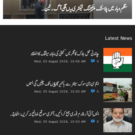
سنگم وہار میں پلاسٹک پیکیجنگ فیکٹری میںلگی آگ ، تین…
Latest News
چاندنی محل بلاک کانگریس کمیٹی کی ماہانہ میٹنگ کا انعقاد
Wed, 05 August 2026, 10:06 AM
0
ایم سی ڈی سوک سینٹر سے باکنیر گاﺅں تک چلیں گی بسیں
Wed, 05 August 2026, 10:05 AM
0
ایس آئی آر فارم فوری جمع کرائیں، آخری موقع ضائع نہ کریں: الحاج…
Wed, 05 August 2026, 10:03 AM
0