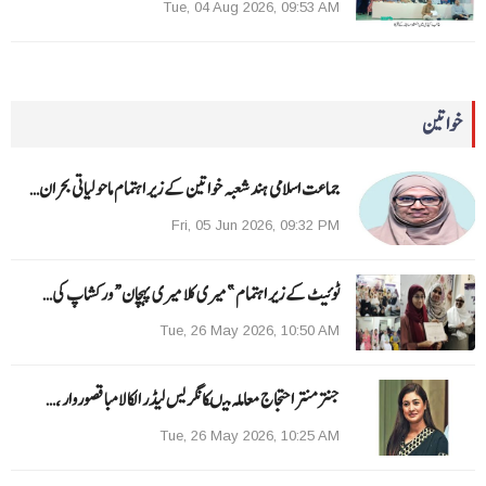
Tue, 04 Aug 2026, 09:53 AM
خواتین
جماعت اسلامی ہند شعبہ خواتین کے زیر اہتمام ماحولیاتی بحران…
Fri, 05 Jun 2026, 09:32 PM
ٹوئیٹ کے زیر اہتمام ”میری کلا میری پہچان“ ورکشاپ کی…
Tue, 26 May 2026, 10:50 AM
جنتر منتر احتجاج معاملہ میںکانگریس لیڈر الکا لامبا قصوروار ،…
Tue, 26 May 2026, 10:25 AM