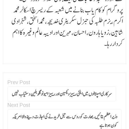
پروگرام کو کام یاب بنانے میں شعبہ کے ریسرچ اسکالرمحمد
اکرم ،بزم طلبہ کی جنرل سکریٹری خدیجہ،محمد اسحق،شہزادی
شاہین،زویا ہارون، احسان، مہرین اور ادیبہ عالم وغیرہ کا اہم
کرداررہا۔
Prev Post
سرکاری اسپتالوں میں اینٹی ریبیز ویکسین اور ریبیز امیونوگلوبلین دستیاب نہیں
Next Post
وزیر اعظم بتائیں،بھارت کو روس سے تیل خریدنے کی اجازت دینے والا امریکہ
کون ہوتا ہے