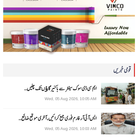
قومی خبریں
ایم سی ڈی سوک سینٹر سے باکنیر گاﺅں تک چلیں…
Wed, 05 Aug 2026, 10:05 AM
ایس آئی آر فارم فوری جمع کرائیں، آخری موقع ضائع…
Wed, 05 Aug 2026, 10:03 AM