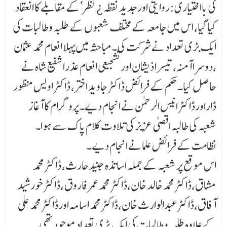
کی بااختیاری:روایتی اور جدید نقطہ ¿ نظر‘کے مقابلے کا انعقاد
کیا گیا، اس میں جامعہ کے مختلف شعبوں کے طلبہ وطالبات کی
ایک بڑی تعداد نے شرکت کی۔مباحثہ میں پہلا انعام محمد عثمان
،دوسرا آمنہ،تیسرا ذیشان اور تشجیعی انعام عذرا شفیع شاہ نے
حاصل کیا۔حکم کے فرائض ڈاکٹر جاوید اختر، ڈاکٹر اویس منظور
ڈاراورڈاکٹر انیس الر حمن نے انجام دیے۔پروگرام کا آغاز
شعبہ کی طالبہ اقصیٰ عزیز کی تلاوت کلام پاک سے ہوا۔
نظامت کے فرائض علما نے انجام دیے۔
اس موقع پر شعبہ کے جملہ اساتذہ جنید حارث، ڈاکٹر محمد
مشاق،ڈاکٹر محمد خالد خان،ڈاکٹر محمد عمر فاروق ،ڈاکٹر خورشید
آفاق،ڈاکٹرعبدالوارث خان،ڈاکٹر محمد اسامہ اورڈاکٹر محمد علی
کے علاوہ طلبہ و طالبات کی ایک بڑی تعداد موجود تھی۔