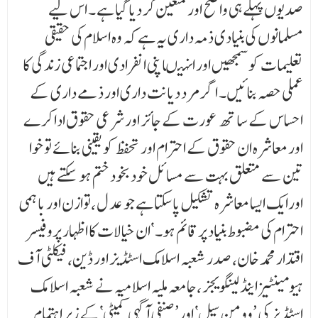
صدیوں پہلے ہی واضح اور متعین کر دیا گیا ہے ۔ اس لیے
مسلمانوں کی بنیادی ذمہ داری یہ ہے کہ وہ اسلام کی حقیقی
تعلیمات کو سمجھیں اور انہیںاپنی انفر ادی اور اجتماعی زندگی کا
عملی حصہ بنائیں۔ اگر مرد دیانت داری اور ذمے داری کے
احساس کے سا تھ عورت کے جائز اور شرعی حقوق ادا کرے
اور معاشرہ ان حقوق کے احترام اور تحفظ کو یقینی بنائے تو خوا
تین سے متعلق بہت سے مسائل خود بخود ختم ہو سکتے ہیں
اورایک ایسا معاشرہ تشکیل پاسکتا ہے جو عد ل ،توازن اور باہمی
احترام کی مضبوط بنیاد پر قائم ہو۔ ‘ان خیالات کا اظہار پروفیسر
اقتدار محمد خان، صدر شعبہ اسلامک اسٹڈیز اور ڈین،فیکلٹی آف
ہیومینٹیز اینڈ لینگویجز ،جامعہ ملیہ اسلامیہ نے شعبہ اسلا مک
اسٹڈیز کی ’وومن سیل‘ اور’ صنفی آگہی کمیٹی‘کے زیر اہتمام