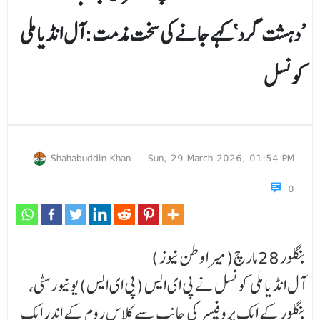
’دہشت گرد‘کہے جانے کی سخت مذمت: آل انڈیا ملی
کونسل
Shahabuddin Khan
Sun, 29 March 2026, 01:54 PM
0
بنگلور 28مارچ(میرا وطن نیوز )
آل انڈیا ملی کونسل نے پی ای ایس (پی ای ایس) یونیورسٹی،
بنگلور کے ایک پروفیسر کی جانب سے کلا س روم کے اندر ایک