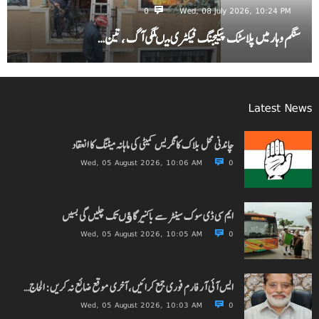
0
Wed, 08 July 2026, 10:24 PM
سنگم وہار میں پلاسٹک پیکیجنگ فیکٹری میںلگی آگ ، تین…
Latest News
چاندنی محل بلاک کانگریس کمیٹی کی ماہانہ میٹنگ کا انعقاد
Wed, 05 August 2026, 10:06 AM
0
ایم سی ڈی سوک سینٹر سے باکنیر گاﺅں تک چلیں گی بسیں
Wed, 05 August 2026, 10:05 AM
0
ایس آئی آر فارم فوری جمع کرائیں، آخری موقع ضائع نہ کریں: الحاج…
Wed, 05 August 2026, 10:03 AM
0