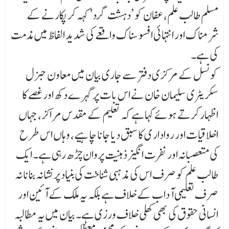
مسلم طالب علم، عفان کو ’دہشت گرد‘ کہہ کر پکارنے کے
شرمناک اور انتہائی افسو سنا ک واقعے کی شدید الفاظ میں مذمت
کی ہے۔
کونسل کے مرکزی دفتر سے جاری بیان میں معاون جنرل
سکریٹری سلیمان خان نے اس بات پر گہر ے دکھ اور غصے کا
اظہار کرتے ہوئے کہا ہے کہ تعلیم کے مقدس مراکز، جہاں
اخلاقیات اور روادار ی کا سبق دیا جانا چاہیے، وہاں اس طرح
کی متعصبانہ اور نفرت انگیز ذہنیت پروان چڑھ رہی ہے۔ ا یک
طالب علم کو صرف اس کی مذہبی شناخت کی بنیاد پر نشانہ بنانا نہ
صرف تعلیمی آداب کے خلاف ہے بلکہ یہ ملک کے آئین اور
انسانی حقوق کی بھی کھلی خلاف ورزی ہے۔ بیان میں یہ مطالبہ