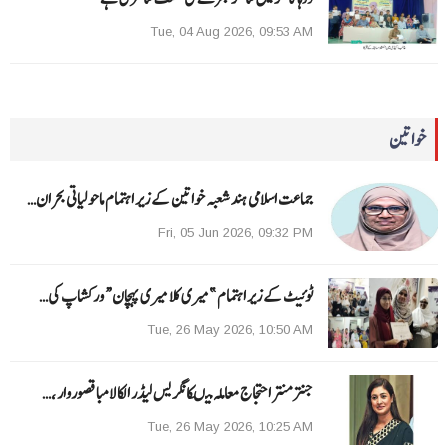
Tue, 04 Aug 2026, 09:53 AM
خواتین
جماعت اسلامی ہند شعبہ خواتین کے زیر اہتمام ماحولیاتی بحران…
Fri, 05 Jun 2026, 09:32 PM
ٹوئیٹ کے زیر اہتمام ”میری کلا میری پہچان“ ورکشاپ کی…
Tue, 26 May 2026, 10:50 AM
جنتر منتر احتجاج معاملہ میںکانگریس لیڈر الکا لامبا قصوروار ،…
Tue, 26 May 2026, 10:25 AM