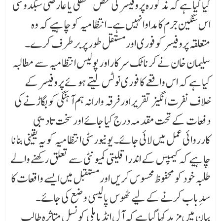
کیا گیا ہے کہ مذکورہ پروفیسر کی محض معطلی یا عارضی سبکدوشی
اس سنگین جرم کا مداوا نہیں ہے۔ انتظامیہ کو چاہیے کہ وہ
متعلقہ پروفیسر کو فوری اور مستقل طور پر برطرف کرے۔
سلیمان خان نے کرناٹک سرکاراور پولیس انتظامیہ سے مطالبہ
کیا ہے کہ اس واقعے کا فوری نوٹس لیتے ہوئے پروفیسر کے
خلاف نفرت انگیز تقریر اور فرقہ وارانہ ہم آہنگی کو بگاڑنے کی
دفعات کے تحت مقد مہ درج کیا جائے اور سخت تادیبی
کارروائی عمل میں لائی جائے۔ یونیورسٹی انتظامیہ کو یہ یقینی بنانا
چاہیے کہ کیمپس کے اندر اقلیتی کمیونٹی سے تعلق رکھنے والے
طلبہ خود کو محفوظ محسوس کریں اور مستقبل میں ایسے واقعات کا
سدِ باب کرنے کے لیے ٹھوس پالیسی وضع کی جائے۔
بیان میں مزید کہا گیا ہے کہ آل انڈیا ملی کونسل متاثرہ طالب