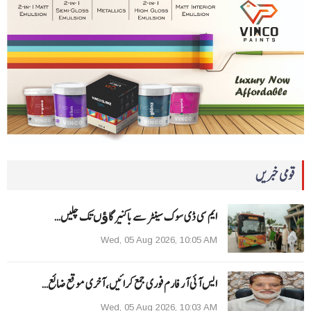
قومی خبریں
ایم سی ڈی سوک سینٹر سے باکنیر گاﺅں تک چلیں…
Wed, 05 Aug 2026, 10:05 AM
ایس آئی آر فارم فوری جمع کرائیں، آخری موقع ضائع…
Wed, 05 Aug 2026, 10:03 AM