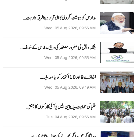
مدارس کو دہشت گردی کا اڈہ قرار دینا فرقہ واریت…
Wed, 05 Aug 2026, 09:56 AM
بنگلہ دیش کی مفرور مصنفہ کی دینی مدارس کے خلاف…
Wed, 05 Aug 2026, 09:55 AM
ا ڈما ڈے 9 اور 10 اکتوبر کو جامعہ ملیہ…
Wed, 05 Aug 2026, 09:49 AM
طلبا کی حمایت میںاین ایس یو آئی کارکنوں کا جنتر…
Tue, 04 Aug 2026, 09:56 AM
دوہا گاگر میں ساگر بھرنے کی صنف شاعری ہے