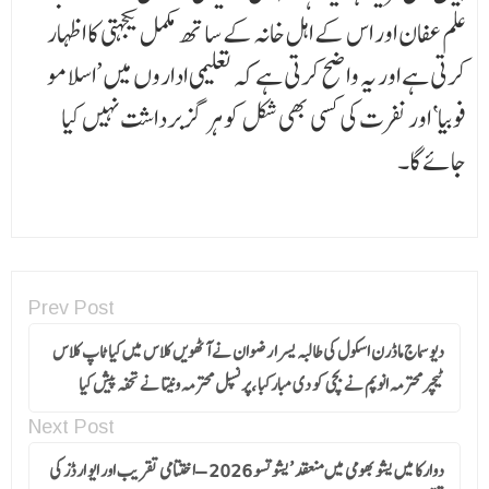
علم عفان اور اس کے اہل خانہ کے ساتھ مکمل یکجہتی کا اظہار
کرتی ہے اور یہ واضح کرتی ہے کہ تعلیمی اداروں میں ’اسلامو
فوبیا‘ اور نفرت کی کسی بھی شکل کو ہرگز برداشت نہیں کیا
جائے گا۔
Prev Post
دیو سماج ماڈرن اسکول کی طالبہ یسرا رضوان نے آٹھویں کلاس میں کیا ٹاپ کلاس
ٹیچرمحترمہ انوپم نے بچی کو دی مبارکبا ،پرنسپل محترمہ ونیتا نے تحفہ پیش کیا
Next Post
دوارکا میں یشو بھومی میں منعقد ’یشوتسو 2026 – اختتامی تقریب اور ایو ارڈز کی