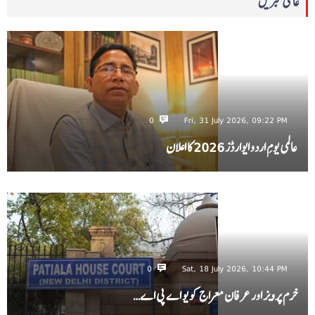
عالمی خبریں
0
Fri, 31 July 2026, 09:22 PM
عالمی یومِ اردو ایوارڈز 2026 کا اعلان
0
Sat, 18 July 2026, 10:44 PM
خرم پرویز اور عرفان معراج کو یو اے پی اے…