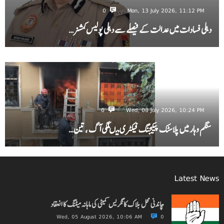
0
Mon, 13 July 2026, 11:12 PM
دہلی فسادات میں عدالت کے فیصلے سے دہلی پولیس کمشنر…
0
Wed, 08 July 2026, 10:24 PM
سنگم وہار میں پلاسٹک پیکیجنگ فیکٹری میںلگی آگ ، تین…
Latest News
چاندنی محل بلاک کانگریس کمیٹی کی ماہانہ میٹنگ کا انعقاد
Wed, 05 August 2026, 10:06 AM
0