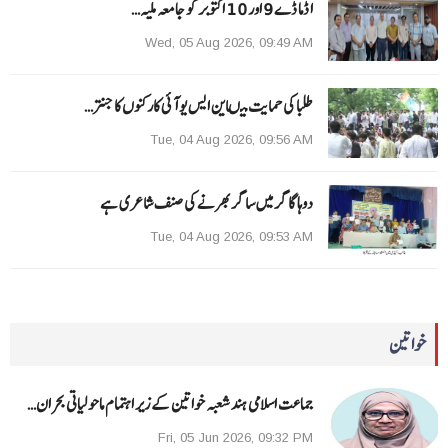
ا ڈما ڈے 9 اور 10 اکتوبر کو جامعہ ملیہ…
Wed, 05 Aug 2026, 09:49 AM
طلبا کی حمایت میںاین ایس یو آئی کارکنوں کا جنتر…
Tue, 04 Aug 2026, 09:56 AM
دوہا گاگر میں ساگر بھرنے کی صنف شاعری ہے
Tue, 04 Aug 2026, 09:53 AM
خواتین
جماعت اسلامی ہند شعبہ خواتین کے زیر اہتمام ماحولیاتی بحران…
Fri, 05 Jun 2026, 09:32 PM