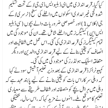
کیا گیا، قرعہ اندازی میں ای ڈ بلیو ایس ڈی جی/ کے تحت تسلیم
شدہ نجی غیر امدادی اسکولوں میں داخلے کی سطح (نرسری/کے
جی /کلاس 1) اور خصوصی ضروریات والے بچوں (سی ڈبلیو
ایس این ) کیٹیگریز میں داخلے شامل تھے۔ ان کی مو جودگی میں
تمام کیٹیگریز کی قرعہ اندازی کی گئی۔ اس عمل میں شفافیت اور
انصاف کو یقینی بنانے کے لیے قرعہ اندازی والدین اور دیگر
متعلقہ اسٹیک ہولڈرز کی موجودگی میں کی گئی۔
کمپیوٹرائزڈ قرعہ اندازی کے بعد وزیر تعلیم آشیش سود نے کہا
کہ دہلی سرکاراس بات کو یقینی بنانے کے لیے پابند عہد ہے کہ
دہلی میں ہر اہل بچے کو منصفانہ اور شفاف طریقے سے معیاری
تعلیم کا موقع ملے۔ انہوں نے مزید کہا کہ، اس سال، تکنیکی