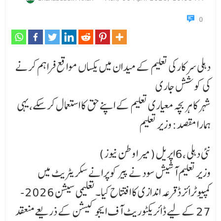
0
دہلی سرکارکی تعلیم کے میدان میں یکساں مواقع فراہم کرنے
کی کوشش جاری
شہر کا ہر بچہ معیاری تعلیم کے اپنے حق کا استعمال کر سکے،یہی
ہمارا مقصد: وزیر تعلیم
نئی دہلی ،6اپریل (میرا وطن نیوز)
وزیر تعلیم آشیش سود نے پیر کوپرانے سکریٹریٹ میں
کمپیوٹرائزڈ قرعہ اندازی کا افتتاح کیا۔ تعلیمی سیشن 2026-
27 کے لیے ڈائریکٹوریٹ آف ایجوکیشن کے ذریعے منعقد