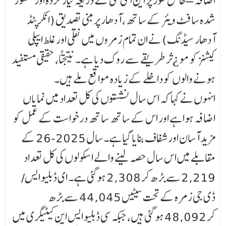
اضافہ – خاص طور پر این آئی سی کے ذریعہ تیار کردہ اور منظور
شد ہ سافٹ ویئر کے ساتھ، آدھار پر مبنی تصدیق (انکرپٹڈ
آدھار سیڈنگ) نے ان تمام زمروں میں نقلی اور غلط ایپلی
کیشنز کو مو ¿ثر طریقے سے روک دیا ہے۔ نتیجتاً، حقیقی مستفید
ہونے والوں کو داخلے کے زیادہ مواقع ملے ہیں۔
انہوں نے کہا کہ اس سال نشستوں کی کل تعداد میں نمایاں
اضافہ ہوا ہے اور اس کے ساتھ ساتھ درخوا ست کے عمل کو
مزید آسان اور شفاف بنایا گیا ہے۔ سال 2025-26 کے
مقابلے میں اس سال حصہ لینے والے اسکولوں کی کل تعداد
2,219 سے بڑھ کر 2,308 ہوگئی ہے۔ ای ڈبلیو ایس/
ڈی جی زمرہ کے تحت سیٹیں 44,045 سے بڑھ
کر 48,092 ہو گئی ہیں، جبکہ سی ڈبلیو ایس این کیٹیگری میں