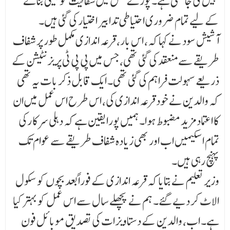
نہیں کی جا سکتی ہے۔ پورے عمل میں شفافیت کو یقینی بنانے
کے لیے تمام ضروری احتیاطی تدابیر اختیار کی گئی ہیں۔
آشیش سود نے کہا کہ، اس بار، قرعہ اندازی مکمل طور پر شفاف
طریقے سے منعقد کی گئی تھی، جس میں پی پی ٹی پریزنٹیشن کے
ذریعے سہولت فراہم کی گئی تھی۔ ایک قابل ذکر بات یہ تھی
کہ والدین نے خود قرعہ اندازی کی، اس طرح اس عمل میں ان
کا اعتماد مزید مضبوط ہوا۔ ہمیں پورا یقین ہے کہ دہلی سرکا رکی
تمام اسکیمیں اب اور بھی زیادہ شفاف طریقے سے عوام تک
پہنچ رہی ہیں۔
وزیر تعلیم نے بتایا کہ قرعہ اندازی کے فوراً بعد بچوں کو سکول
الاٹ کر دیے گئے۔ ہم نے پچھلے سال سے اس عمل کو بہتر کیا
ہے۔ اب، والدین کے دستاویزات کی تصدیق موبائل فون