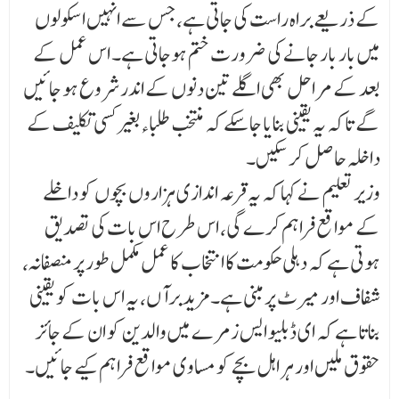
کے ذریعے براہ راست کی جاتی ہے، جس سے انہیں اسکولوں
میں بار بار جانے کی ضرورت ختم ہوجاتی ہے۔ اس عمل کے
بعد کے مراحل بھی اگلے تین دنوں کے اندر شروع ہو جائیں
گے تاکہ یہ یقینی بنایا جا سکے کہ منتخب طلباءبغیر کسی تکلیف کے
داخلہ حاصل کر سکیں۔
وزیر تعلیم نے کہا کہ یہ قرعہ اندازی ہزاروں بچوں کو داخلے
کے مواقع فراہم کرے گی، اس طرح اس بات کی تصدیق
ہوتی ہے کہ دہلی حکومت کا انتخاب کا عمل مکمل طور پر منصفانہ،
شفاف اور میرٹ پر مبنی ہے۔ مزید برآں، یہ اس بات کو یقینی
بناتا ہے کہ ای ڈبلیو ایس زمرے میں والدین کو ان کے جائز
حقوق ملیں اور ہر اہل بچے کو مساوی مواقع فراہم کیے جائیں۔