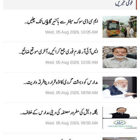
قومی خبریں
ایم سی ڈی سوک سینٹر سے باکنیر گاﺅں تک چلیں…
Wed, 05 Aug 2026, 10:05 AM
ایس آئی آر فارم فوری جمع کرائیں، آخری موقع ضائع…
Wed, 05 Aug 2026, 10:03 AM
مدارس کو دہشت گردی کا اڈہ قرار دینا فرقہ واریت…
Wed, 05 Aug 2026, 09:56 AM
بنگلہ دیش کی مفرور مصنفہ کی دینی مدارس کے خلاف…
Wed, 05 Aug 2026, 09:55 AM