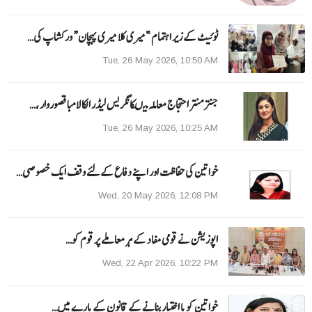
ٹوئیٹ کے زیر اہتمام ”میری کلا میری پہچان“ ورکشاپ کی…
Tue, 26 May 2026, 10:50 AM
جنتر منتر احتجاج معاملہ میںکانگریس لیڈر الکا لامبا قصوروار ،…
Tue, 26 May 2026, 10:25 AM
خواتین کی حفاظت اور اپنے دفاع کےلئے وقف ایک خصوصی…
Wed, 20 May 2026, 12:08 PM
اپوزیشن نے قومی مفاد کے ہر معاملے پر قوم کو…
Wed, 22 Apr 2026, 10:22 PM
خواتین کو با اختیار بنانے کے قانون کے بارے میں…