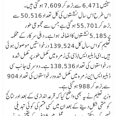
سیٹیں 6,471 سے بڑھ کر 7,609 ہو گئی ہیں۔
اس طرح اس سال نشستوں کی کل تعداد 50,516 سے
بڑھ کر 55,701 ہوگئی ہے جس سے مجموعی طور
پر 5,185 نشستوں کا اضافہ ہوا ہے۔ دہلی سرکار کے محکمہ
تعلیم کو اس سال کل 139,524 درخو ا ستیں موصول ہوئی
ہیں۔ای ڈبلیو ایس/ ڈی جی زمرہ میں مکمل طور پر مکمل شدہ
درخواستوں کی تعداد 138,536 ہے۔ دوسری جا نب سی
ڈبلیو ایس این زمرہ میں مکمل شدہ درخواستوں کی تعداد 904
سے بڑھ کر 988 ہو گئی ہے۔
وزیر تعلیم نے یہ بھی واضح کیا کہ قرعہ اندازی کے بعد اور نتائج
کو حتمی شکل دینے کے بعد ان میں کسی قسم کی کوئی تبدیلی