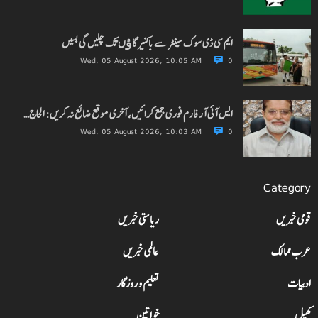
ایم سی ڈی سوک سینٹر سے باکنیر گاﺅں تک چلیں گی بسیں
Wed, 05 August 2026, 10:05 AM
0
ایس آئی آر فارم فوری جمع کرائیں، آخری موقع ضائع نہ کریں: الحاج…
Wed, 05 August 2026, 10:03 AM
0
Category
قومی خبریں
ریاستی خبریں
عرب ممالک
عالمی خبریں
ادبیات
تعلیم و روزگار
کھیل
خواتین