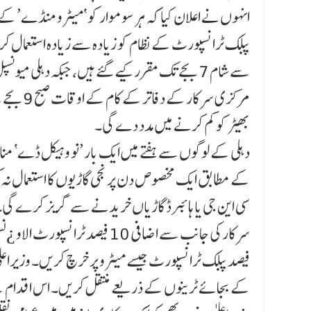
انہوں نے اعلان کیا کہ ہر سوموار کو ‘میٹرو منڈے’ کے طور
بھیڑ کو کم کرنے میں مدد دے گی۔
دہلی کے لوگوں سے ہفتے میں ایک بار ’نو وہیکل ڈے‘ منان
کے مطابق ایک مخصوص دن پر نجی گاڑیوں کا استعمال نہ ک
فیصد پبلک ٹرانسپورٹ جیسے میٹرو پر خرچ کریں۔ وزیراعلیٰ
کے بجائے ٹرینوں کے ذریعے منتقل کریں۔ اس اقدام کے