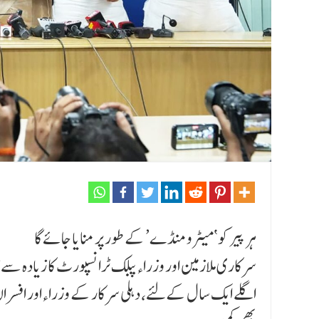
ہر پیر کو ‘میٹرو منڈے’ کے طور پر منایا جائے گا
سرکاری ملازمین اور وزراءپبلک ٹرانسپورٹ کا زیادہ سے ز
اگلے ایک سال کےلئے، دہلی سرکار کے وزراءاور افسرا