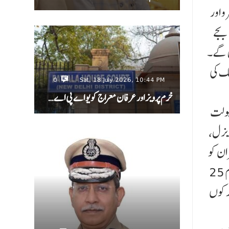
و اور
پبلک ٹرانسپورٹ کے نظام کو زیادہ سے زیادہ استعمال کریں گے۔ دہلی سرکار کے دفاتر کے کام کے اوقات اب صبح 10:30 بجے
ے سے شام 5 بجے تک کام کریں گے۔
حد ٹریفک کی
0
Sat, 18 July 2026, 10:44 PM
خرم پرویز اور عرفان معراج کو یو اے پی اے…
سہولت
ڈیزل،
کے ملازمین اور افسران کو
سرکار کی جانب سے اضافی 10 فیصد ٹرانسپورٹ الاو ¿نس دیا جائے گا، بشرطیکہ وہ اپنے موجودہ ٹرانسپورٹ الاو ¿ نس کا کم از کم 25
ٹرکوں