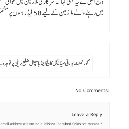
میں رہنے والے ملازمین کے لیے 58 فیڈر بسوں پر مشتمل ایک خصوصی روٹ پلان وضع کیا گیا ہے۔
گورنمنٹ یونانی میڈیکل کالج اینڈ ہاسپٹل ضلع بریلی پر توجہ د
No Comments:
Leave a Reply
 email address will not be published.
Required fields are marked
*