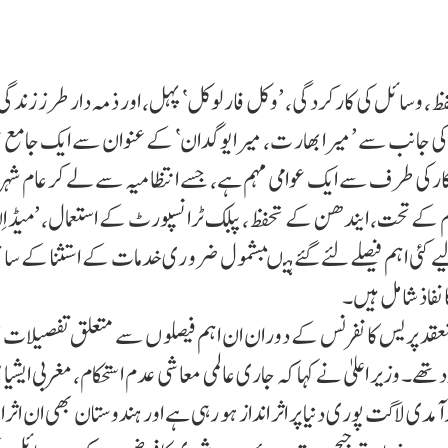
، وسائل کی کارکردگی، ’وکل فار لوکل‘ پہل، اور ذمہ دار طرز زندگی 
رکارکی جانب سے ’میرا بھار ت، میرا یوگدان‘ کے عنوان سے ایک جامع 
 سرکارکی طرف سے ایک عوامی مہم ہے، جسے انتظامیہ سے لے کر عام ش
 کے تحت، ایندھن کے تحفظ، پبلک ٹرانسپورٹ کے استعمال، ’میڈ اِن 
 کئی اہم فیصلے لئے گئے ہیںبشمول ضرو ری خدمات کے استثنا کے سات
 نفاذ شامل ہیں۔
ں منعقد پریس کانفرنس کے دوران ان اہم فیصلو ں سے متعلق تفصیلات ش
ے۔ وزیر اعلیٰ نے کہا کہ جاری عالمی معاشی عدم استحکام، مغربی ایشیا 
آمدی لاگت پوری دنیا پر اثر انداز ہو رہی ہے اور ہندوستان بھی ان اث