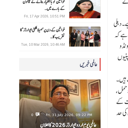
کے
خواتین کو با اختیار بنانے کے قانون
کے بارے میں…
Fri, 17 Apr 2026, 10:51 PM
ع کر رہی ہے۔ دہلی
خواتین کے دن پر ’مہیلا شکتی ایوارڈز‘ کا
ا ہے کہ
تقریب کا…
ونڈو
Tue, 10 Mar 2026, 10:46 AM
پنیوں
عالمی خبریں
ک ہیں۔
و حمل،
ایت کے
 پر کچھ گاڑیوں کے لیے 200 لیٹر پٹرول کی حد
0
Fri, 31 July 2026, 09:22 PM
عالمی یومِ اردو ایوارڈز 2026 کا اعلان