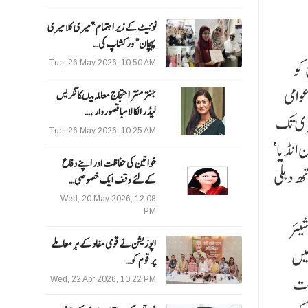
ٹوئیٹ کے زیر اہتمام ”میری کلا میری
پہچان“ ورکشاپ کی…
کو
Tue, 26 May 2026, 10:50 AM
عوامی
جنتر منتر احتجاج معاملہ میںکانگریس
لیڈر الکا لامبا قصوروار ،…
ہری تک
Tue, 26 May 2026, 10:25 AM
انڈیا‘
خواتین کی حفاظت اور اپنے دفاع
ھ دہلی
کےلئے وقف ایک خصوصی…
Wed, 20 May 2026, 12:08
PM
یئر
اپوزیشن نے قومی مفاد کے ہر معاملے
میں
پر قوم کو…
رات
Wed, 22 Apr 2026, 10:22 PM