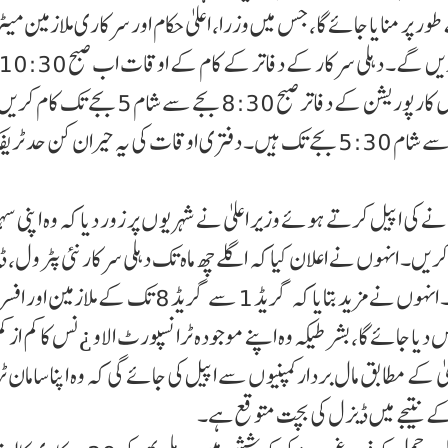
 پر منایا جائے گا، جس میں وزرا، اعلیٰ حکام اور سرکاری ملازمین میٹر
سے شام 7 بجے تک مقرر کیے گئے ہیں، جبکہ دہلی میونسپل کارپوریشن کے دفاتر صبح 8:30 بج
مرکزی سرکار کے دفاتر کے کام کے اوقات صبح 9 بجے سے شام 5:30 بجے تک ہیں۔ دفتری اوقات کی یہ حیران کن 
ے کی اپیل کرتے ہوئے وزیر اعلیٰ نے شہریو ں پر زور دیا کہ وہ اپنی 
ریں۔ انہوں نے اعلان کیا کہ اگلے چھ ماہ تک دہلی سرکار نئی پٹرول، 
سی این جی یا ہائبرڈ گاڑیاں خریدنے سے گریز کرے گی۔ انہوں نے مزید بتایا کہ گریڈ 1 سے گریڈ 8 تک 
 کے مطابق مال بردار کمپنیو ں سے اپیل کی جائے گی کہ وہ اپنا سامان 
 نتیجے میں ڈیزل کی بچت متوقع ہے۔