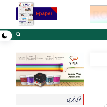
Epaper
قومی خبریں
ی