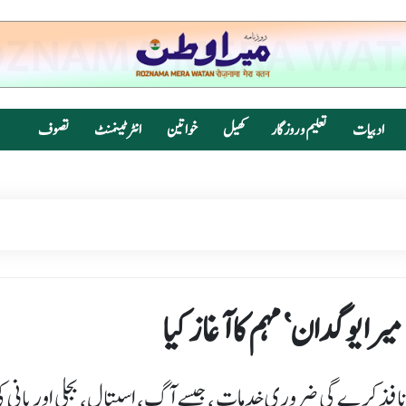
ادبیات
تعلیم و روزگار
کھیل
خواتین
انٹرٹینمنٹ
تصوف
میرا یوگدان‘ مہم کا آغاز کیا
و نافذ کرے گی ضروری خدمات ، جیسے آگ، اسپتال، بجلی اور پانی ک