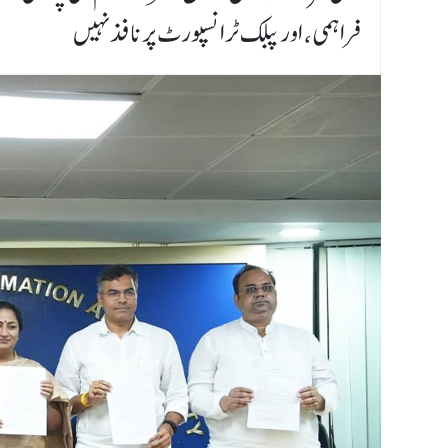
فراہمی، اور پبلک ٹرانسپورٹ پر نافذ نہیں