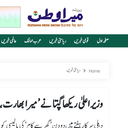
صفحہ اول
قومی خبریں
ریاستی خبریں
عرب ممالک
عالمی خبریں
Home
ریاستی خبریں
وزیر اعلیٰ ریکھا گپتا نے ’میرا بھارت، 
دہلی سرکارہفتے میں دو دن ’گھر سے کام‘ کی پالیسی ک