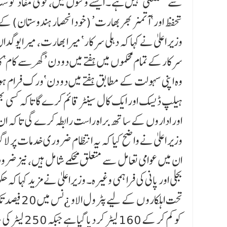
سے مستثنیٰ نہیں ہے ۔ ایسے وقتوں میں، قومی مفاد کو 
تحفظ اور ‘آتمنر بھر بھارت’ (خود انحصار ہندوستان) ک
سرکارکے تمام محکموں میں ہفتے میں دو دن ’گھر سے کام‘ کا ا
وہ اپنی سہولت کے مطابق ہفتے میں دو دن ‘ورک فرام ہوم
ہیلپ ڈ یسک اور ایک کال سینٹر قائم کرے گا تاکہ کسی ب
اور اداروں کے ساتھ براہ راست رابطہ کرے گی تاکہ ان کے
وزیر اعلیٰ نے واضح کیا کہ یہ انتظام ضروری خدمات پر ل
ان میں عوامی تعامل سے متعلق محکمے شامل ہیں، نیز ضرو
بجلی اور پانی کی فراہمی وغیرہ۔ وزیراعلیٰ نے مزید کہا کہ
کو کم کر کے 160 لیٹر کر دیا گیا ہے جبکہ 250 لیٹر کی حد کو کم کر کے 200 لیٹر کر دیا گیا ہے۔