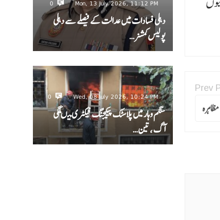
ہلی بھر کی 29 سرکاری کالونیوں
0
Mon, 13 July 2026, 11:12 PM
دہلی فسادات میں عدالت کے فیصلے سے دہلی
پولیس کمشنر…
Prev 
0
Wed, 08 July 2026, 10:24 PM
مظاہرہ
سنگم وہار میں پلاسٹک پیکیجنگ فیکٹری میںلگی
آگ ، تین…