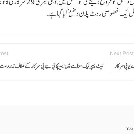
وزیر اعلیٰ نے یہ بھی کہا کہ سرکاری ملازمین میں عوامی نقل و حمل کو فروغ دینے کی کوشش میں، د
Post
Next Post
ے یوپی سرکار
نیٹ پیپر لیک معاملے میں ایسیپکا بی جے پی سرکار کے خلاف زبر دست 
Your