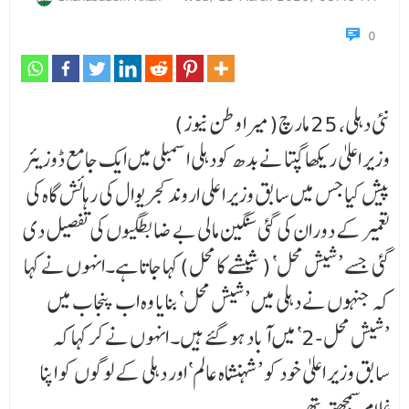
0
نئی دہلی، 25 مارچ(میرا وطن نیوز)
وزیر اعلیٰ ریکھا گپتا نے بدھ کودہلی اسمبلی میں ایک جامع ڈوزیئر
پیش کیا جس میں سابق وزیر اعلی اروند کجریوال کی رہائش گاہ کی
تعمیر کے دوران کی گئی سنگین مالی بے ضابطگیوں کی تفصیل دی
گئی جسے ’شیش محل‘ (شیشے کا محل) کہا جاتا ہے۔انہوں نے کہا
کہ جنہوں نے دہلی میں ’شیش محل‘ بنایا وہ اب پنجاب میں
’شیش محل-2‘ میں آباد ہو گئے ہیں۔ انہوں نے کر کہا کہ
سابق وزیر اعلیٰ خود کو ’شہنشاہ عالم‘ اور دہلی کے لوگوں کو اپنا
غلام سمجھتے تھے۔