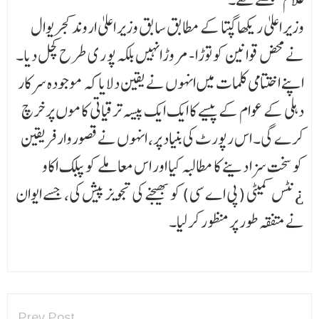
وزیر اعلیٰ ر یکھا گپتا کے مطابق سابق وزیر اعلیٰ اروند کجریوال
نے محض قوانین کو توڑا- مروڑانہیں بلکہ پو ر ی طرح کچل دیا۔
اپنے اختتامی کلمات میں انہوں نے یقین دلایا کہ موجودہ سرکار
دہلی کے عوام کے پیسے کا ایک ایک پیسہ ترقیاتی کاموں پر خرچ
کرے گی۔ اس رپورٹ کی بنیاد پر، انہوں نے قصوروار فر یقین
کو سخت سزا دینے کا مطالبہ کیا اور اس معاملے کو پبلک اکاو
¿نٹس کمیٹی (پی اے سی) کو بھیجنے کی تجویز پیش کی، جسے ایوان
نے متفقہ طور پر منظور کر لیا۔
Prev Post