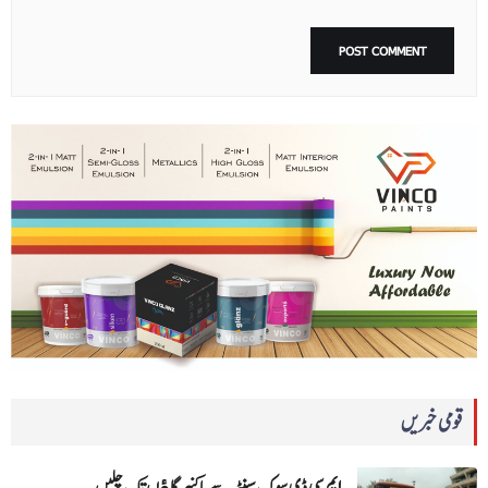
قومی خبریں
ایم سی ڈی سوک سینٹر سے باکنیر گاﺅں تک چلیں…