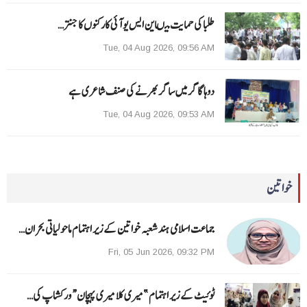
طلبا کی حمایت میںاین ایس یو آئی کارکنوں کا جنتر…
Tue, 04 Aug 2026, 09:56 AM
دوہا گاگر میں ساگر بھرنے کی صنف شاعری ہے
Tue, 04 Aug 2026, 09:53 AM
خواتین
جماعت اسلامی ہند شعبہ خواتین کے زیر اہتمام ماحولیاتی بحران…
Fri, 05 Jun 2026, 09:32 PM
ٹوئیٹ کے زیر اہتمام ”میری کلا میری پہچان“ ورکشاپ کی…