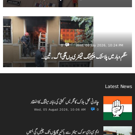
0
Wed, 08 July 2026, 10:24 PM
سنگم وہار میں پلاسٹک پیکیجنگ فیکٹری میںلگی آگ ، تین…
Latest News
چاندنی محل بلاک کانگریس کمیٹی کی ماہانہ میٹنگ کا انعقاد
Wed, 05 August 2026, 10:06 AM
0
ایم سی ڈی سوک سینٹر سے باکنیر گاﺅں تک چلیں گی بسیں