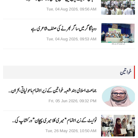
Tue, 04 Aug 2026, 09:56 AM
دوہا گاگر میں ساگر بھرنے کی صنف شاعری ہے
Tue, 04 Aug 2026, 09:53 AM
خواتین
جماعت اسلامی ہند شعبہ خواتین کے زیر اہتمام ماحولیاتی بحران…
Fri, 05 Jun 2026, 09:32 PM
ٹوئیٹ کے زیر اہتمام ”میری کلا میری پہچان“ ورکشاپ کی…
Tue, 26 May 2026, 10:50 AM