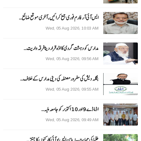
ایس آئی آر فارم فوری جمع کرائیں، آخری موقع ضائع…
Wed, 05 Aug 2026, 10:03 AM
مدارس کو دہشت گردی کا اڈہ قرار دینا فرقہ واریت…
Wed, 05 Aug 2026, 09:56 AM
بنگلہ دیش کی مفرور مصنفہ کی دینی مدارس کے خلاف…
Wed, 05 Aug 2026, 09:55 AM
ا ڈما ڈے 9 اور 10 اکتوبر کو جامعہ ملیہ…
Wed, 05 Aug 2026, 09:49 AM
طلبا کی حمایت میںاین ایس یو آئی کارکنوں کا جنتر…