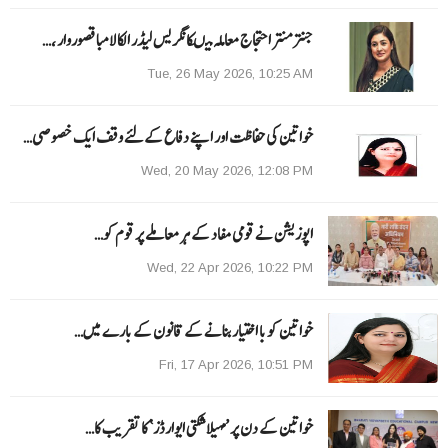
جنتر منتر احتجاج معاملہ میںکانگریس لیڈر الکا لامبا قصوروار ،…
Tue, 26 May 2026, 10:25 AM
خواتین کی حفاظت اور اپنے دفاع کےلئے وقف ایک خصوصی…
Wed, 20 May 2026, 12:08 PM
اپوزیشن نے قومی مفاد کے ہر معاملے پر قوم کو…
Wed, 22 Apr 2026, 10:22 PM
خواتین کو با اختیار بنانے کے قانون کے بارے میں…
Fri, 17 Apr 2026, 10:51 PM
خواتین کے دن پر ’مہیلا شکتی ایوارڈز‘ کا تقریب کا…