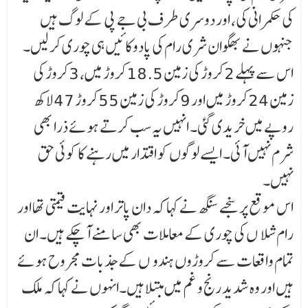
کی حکمرانی کی، اور دوسری طرف بی جے پی کے لوگ ہیں
جنہوں نے بھگوان شری رام کی پادوکائیں ہی چوری کر لیں۔
اس سے پہلے 2کروڑ کی زمین 18.5کروڑ میں، 3کروڑ کی
زمین 24کروڑ میں اور 9کروڑ کی زمین 55کروڑ 47لاکھ
روپے میں خریدی گئی۔ انہیں یہ سب کرتے ہوئے ذرا بھی
شرم نہیں آئی۔ ایسے لوگوں کو اقتدار میں رہنے کا کوئی حق
نہیں۔
اس موقع پر سنجے سنگھ نے کہا کہ دان پاتر اور نہایت قیمتی تھا اور
رام شلا ¶ں کی چوری کے معاملات بھی سا منے آ چکے ہیں۔ ان
تمام واقعات سے کروڑوں ہندو ¶ں کے جذبات مجروح ہوئے
ہیں اور وہ شدید رنج و غم میں مبتلا ہیں۔انہوں نے کہا کہ ملک