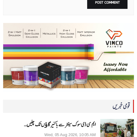
قومی خبریں
ایم سی ڈی سوک سینٹر سے باکنیر گاﺅں تک چلیں…
Wed, 05 Aug 2026, 10:05 AM