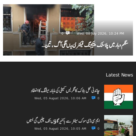
0
Wed, 08 July 2026, 10:24 PM
سنگم وہار میں پلاسٹک پیکیجنگ فیکٹری میںلگی آگ ، تین…
Latest News
چاندنی محل بلاک کانگریس کمیٹی کی ماہانہ میٹنگ کا انعقاد
Wed, 05 August 2026, 10:06 AM
0
ایم سی ڈی سوک سینٹر سے باکنیر گاﺅں تک چلیں گی بسیں
Wed, 05 August 2026, 10:05 AM
0