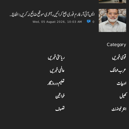
ایس آئی آر فارم فوری جمع کرائیں، آخری موقع ضائع نہ کریں: الحاج…
Wed, 05 August 2026, 10:03 AM
0
Category
قومی خبریں
ریاستی خبریں
عرب ممالک
عالمی خبریں
ادبیات
تعلیم و روزگار
کھیل
خواتین
انٹرٹینمنٹ
تصوف