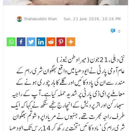
Shahabuddin Khan
Sun, 21 June 2026, 10:16 PM
0
نئی دہلی، 21جون(میرا وطن نیوز )
عام آدمی پارٹی نے ایودھیا میں واقع بھگوان شری رام کے
مندر سے ان کی پادوکائیں اور گلے کا ہار چو ر ی ہونے کے
معاملے پر ای ڈی پارٹی پر شدید حملہ کیا ہے۔ آپ کے راجیہ
سبھا رکن اور اتر پردیش کے انچارج سنجے سنگھ نے کہا کہ ایک
طرف راجہ بھرت تھے، جنہوں نے مریادا پروشوتّم بھگوان
شری رام کی ’پادوکائیں‘تخت پر رکھ کر 14برس تک ایودھیا