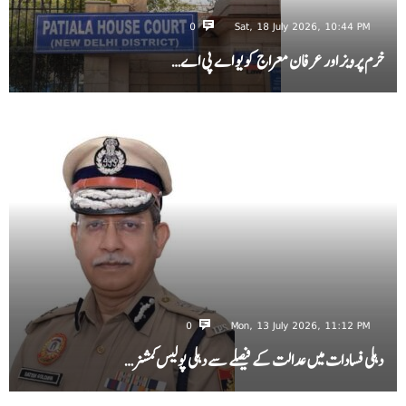
0
Sat, 18 July 2026, 10:44 PM
خرم پرویز اور عرفان معراج کو یو اے پی اے…
0
Mon, 13 July 2026, 11:12 PM
دہلی فسادات میں عدالت کے فیصلے سے دہلی پولیس کمشنر…