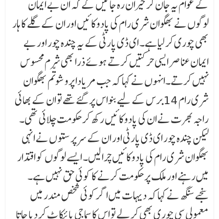
کے عوام یہ جان کر حیران رہ جائیں گے کہ ان بے ایمان
لوگوں نے بھگوان شری رام کی پادوکائیں اور ان کے گلے کا ہار
بھی چوری کر لیا ہے۔ ای ڈی پارٹی کے یہ چندہ چور اور بے
ایمان عناصر ایسی حرکتیں کرتے ہوئے ذرا بھی شرم محسوس
نہیں کرتے۔انہوں نے کہا کہ جب مریادا پروشوتّم بھگوان
شری رام 14برس کے لیے بنواس پر گئے تھے تو ان کے بھائی
راجہ بھرت نے ان کی پادوکائیں رکھ کر حکومت چلائی تھی۔
لیکن چندہ چور ای ڈی پارٹی اور ان کے سرپر ستو ں نے انہی
بھگوان شری رام کی پادوکائیں چرا لیں۔ ایسے لوگوں کو اقتدار
میں رہنے اور ملک پر حکومت کرنے کا کوئی حق نہیں ہے۔
سنجے سنگھ نے کہا کہ دیہات میں اگر کوئی شخص مندر میں
معمولی سی چوری بھی کر لے تو اس کا سماجی بائیکا ٹ کر دیا جاتا