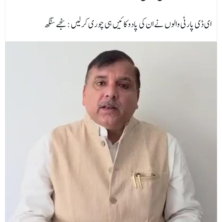
ای ڈی پارٹی والوں نے ان کی پادو کائیں ہی چوری کر لیں :سنجے سنگھ