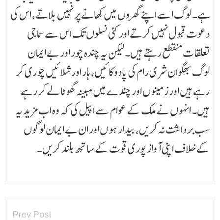
ہے۔ لوگ اسے اپنے گھروں میں کھانے پر نہیں بلاتے، اس کی
دعوت قبول نہیں کرتے اور کئی نسلوں تک اس سے سماجی
تعلقات منقطع رہتے ہیں۔ لیکن یہ چندہ چور اور بے ایمان
لوگ بھگوان شری رام کی پادوکائیں، ہار اور شلائیں چوری کر
رہے ہیں اور زمینوں اور چندے میں مبینہ گھوٹالے کر رہے
ہیں۔ انہوں نے ملک کے عوام سے اپیل کی کہ وہ اب مزید یہ
سب برداشت نہ کریں، بیدار ہو ں اور ان بے ایمان لوگوں
کے خلاف اپنی آواز پوری قوت کے ساتھ بلند کریں۔
Prev Post