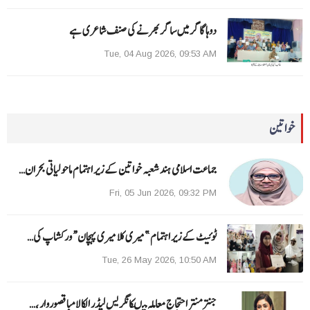
دوہا گاگر میں ساگر بھرنے کی صنف شاعری ہے
Tue, 04 Aug 2026, 09:53 AM
خواتین
جماعت اسلامی ہند شعبہ خواتین کے زیر اہتمام ماحولیاتی بحران…
Fri, 05 Jun 2026, 09:32 PM
ٹوئیٹ کے زیر اہتمام ”میری کلا میری پہچان“ ورکشاپ کی…
Tue, 26 May 2026, 10:50 AM
جنتر منتر احتجاج معاملہ میںکانگریس لیڈر الکا لامبا قصوروار ،…