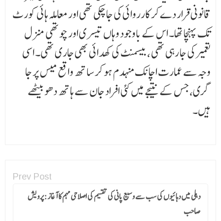
قانونی قرار دے کر کارروائی کی جا چکی تھی اور معاملہ ہائی کورٹ
تک پہنچا تھا۔ اس کے باوجود وہاں تیسری اور چوتھی منزل
تعمیر کی جا رہی تھی ، بیسمنٹ کی کھدائی بھی جاری تھی۔ اسی
وجہ سے عمارت اچانک منہدم ہو کر ساتھ واقع میس پر جا
گری، جس کے نتیجے میں کئی افراد جان سے ہاتھ دھو بیٹھے
ہیں۔
Prev Post
دہلی میں دہائیوں کی سب سے وسیع پانی کی تقسیم کی اصلاحی مہم کا آغاز :پرویش
صاحب