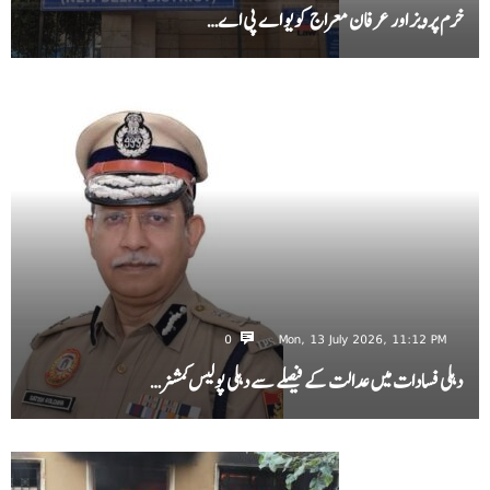
خرم پرویز اور عرفان معراج کو یو اے پی اے…
0
Mon, 13 July 2026, 11:12 PM
دہلی فسادات میں عدالت کے فیصلے سے دہلی پولیس کمشنر…