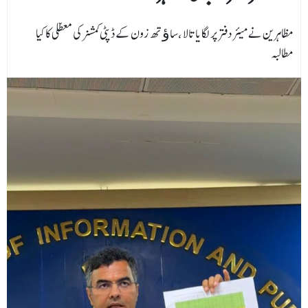
مظاہرین نے میئر دفتر پر لگایا تالا ،ساﺅتھ زون کے ڈپٹی کمشنر کی معطلی کاکیا
مطالبہ