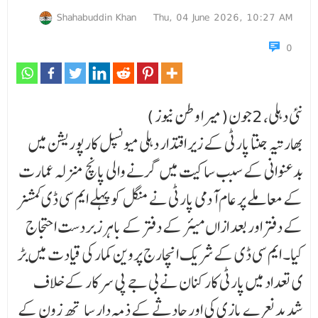
Shahabuddin Khan
Thu, 04 June 2026, 10:27 AM
0
نئی دہلی، 2جون(میرا وطن نیوز )
بھارتیہ جنتا پارٹی کے زیر اقتدار دہلی میونسپل کارپوریشن میں
بدعنوانی کے سبب ساکیت میں گرنے والی پانچ منزلہ عمارت
کے معاملے پر عام آدمی پارٹی نے منگل کو پہلے ایم سی ڈی کمشنر
کے دفتر اور بعد ازاں میئر کے دفتر کے باہر زبردست احتجاج
کیا۔ ایم سی ڈی کے شریک انچارج پروین کمار کی قیادت میں بڑ
ی تعداد میں پارٹی کارکنان نے بی جے پی سرکار کے خلاف
شدید نعرے بازی کی اور حادثے کے ذمہ دار سا ¶تھ زون کے