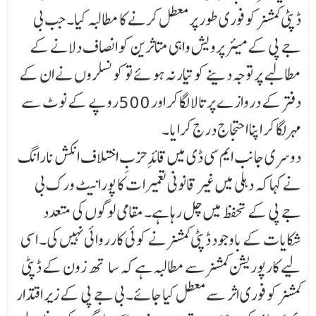
ڈپٹی کمشنر کو فوری طور پر معطل کرنے کا مطالبہ کیا۔ جب بی
جے پی کے میئر پرویش واہی متاثرین کو انصاف دلانے کے
مطالبے پر توجہ دینے کو تیار نہ ہو ئے تو کونسلروں نے ان کے
دفتر کے دروازے پر تالا لگا کر اور 500روپے کے نوٹ سے
مہر لگا کر اپنا احتجاج درج کرایا۔
دوسری جانب ایم سی ڈی میں قائدِ حزبِ اختلاف انکش نارانگ
نے کہا کہ دہلی میں غیر قانونی تعمیرا ت کا پورا نیٹ ورک بی
جے پی کے تحفظ میں چل رہا ہے۔ مقامی لوگوں کی متعدد
شکایات کے باوجود ڈپٹی کمشنر نے کوئی کارروائی نہیں کی۔ اسی
لیے کارپوریشن کمشنر سے مطالبہ ہے کہ سا ¶تھ زون کے ڈپٹی
کمشنر کو فوری اثر سے معطل کیا جائے۔ بی جے پی کے زیر اقتدار