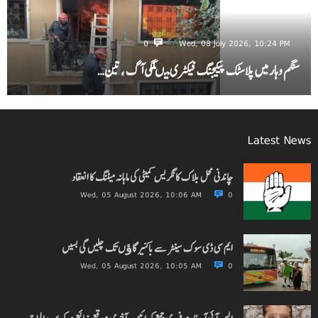
0
Wed, 08 July 2026, 10:24 PM
سنگم وہار میں پلاسٹک پیکیجنگ فیکٹری میںلگی آگ ، تین…
Latest News
چاندنی محل بلاک کانگریس کمیٹی کی ماہانہ میٹنگ کا انعقاد
Wed, 05 August 2026, 10:06 AM
0
ایم سی ڈی سوک سینٹر سے باکنیر گاﺅں تک چلیں گی بسیں
Wed, 05 August 2026, 10:05 AM
0