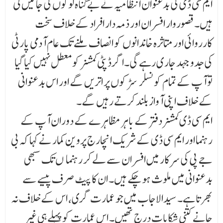
ایم سی ڈی کی بدعنوان انتظامیہ نے بے گناہ لوگوں کی جانیں لی
ہیں۔ قصوروار افسران اور ذمہ دار افراد کے خلاف سخت
کارروائی اور متاثرہ خاندانوں کو انصاف ملنے تک عام آدمی پارٹی
کی جدوجہد جاری رہے گی۔اگر ڈپٹی کمشنر کو معطل نہیں کیا گیا
تو آپ کے تمام کونسلر سڑکوں پر اتریں گے اور اس بدعنوانی
کے خلاف اپنی آواز بلند کرتے رہیں گے۔
ایم سی ڈی کمشنر دفتر کے باہر مظاہرے کے دوران آپ کے
رہنما اور ایم سی ڈی کے شریک انچارج پرو ین کمار نے کہا کہ بی
جے پی کی سرکار میں افسران سے لے کر رہنما ¶ں تک سبھی
بدعنوانی میں ملوث ہو چکے ہیں۔ ان کا پیٹ صرف پیسے سے
بھرتا ہے۔ سیدالاجاب میں جو عمارت گری، اس کے خلاف نہ
جانے کتنی شکایات درج تھیں۔ اس عمارت کو پہلے ہی غیر