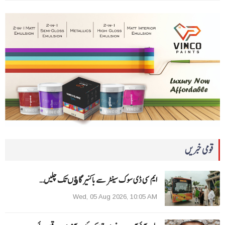
قومی خبریں
ایم سی ڈی سوک سینٹر سے باکنیر گاﺅں تک چلیں…
Wed, 05 Aug 2026, 10:05 AM