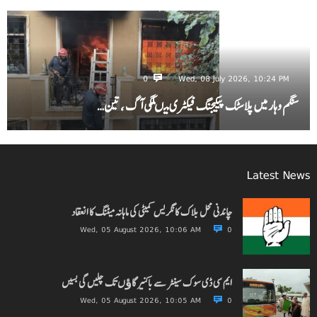
0
Wed, 08 July 2026, 10:24 PM
سنگم وہار میں پلاسٹک پیکیجنگ فیکٹری میںلگی آگ ، تین…
Latest News
چاندنی محل بلاک کانگریس کمیٹی کی ماہانہ میٹنگ کا انعقاد
Wed, 05 August 2026, 10:06 AM
0
ایم سی ڈی سوک سینٹر سے باکنیر گاﺅں تک چلیں گی بسیں
Wed, 05 August 2026, 10:05 AM
0