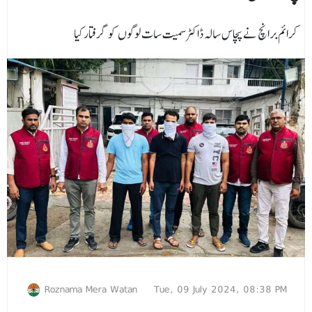
کرائم برانچ نےپچاس سالہ ڈاکٹرسمیت سات لوگوں کو گرفتارکیا
Roznama Mera Watan
Tue, 09 July 2024, 08:38 PM