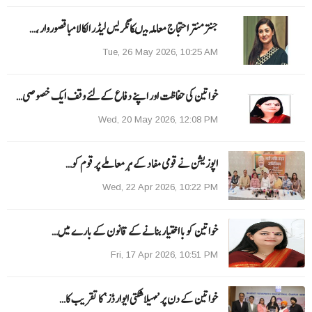
جنتر منتر احتجاج معاملہ میںکانگریس لیڈر الکا لامبا قصوروار ،…
Tue, 26 May 2026, 10:25 AM
خواتین کی حفاظت اور اپنے دفاع کےلئے وقف ایک خصوصی…
Wed, 20 May 2026, 12:08 PM
اپوزیشن نے قومی مفاد کے ہر معاملے پر قوم کو…
Wed, 22 Apr 2026, 10:22 PM
خواتین کو با اختیار بنانے کے قانون کے بارے میں…
Fri, 17 Apr 2026, 10:51 PM
خواتین کے دن پر ’مہیلا شکتی ایوارڈز‘ کا تقریب کا…