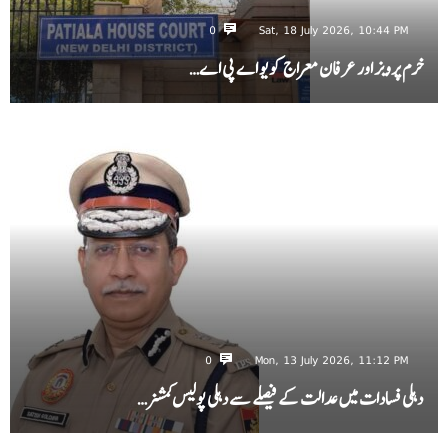
0
Sat, 18 July 2026, 10:44 PM
خرم پرویز اور عرفان معراج کو یو اے پی اے…
0
Mon, 13 July 2026, 11:12 PM
دہلی فسادات میں عدالت کے فیصلے سے دہلی پولیس کمشنر…