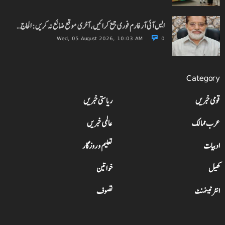
ایس آئی آر فارم فوری جمع کرائیں، آخری موقع ضائع نہ کریں: الحاج…
Wed, 05 August 2026, 10:03 AM
0
Category
قومی خبریں
ریاستی خبریں
عرب ممالک
عالمی خبریں
ادبیات
تعلیم و روزگار
کھیل
خواتین
انٹرٹینمنٹ
تصوف