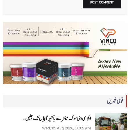
قومی خبریں
ایم سی ڈی سوک سینٹر سے باکنیر گاﺅں تک چلیں…
Wed, 05 Aug 2026, 10:05 AM