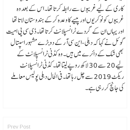
کاری کے لیے غریبوں سے رابطہ کرتا تھا۔ اس کے بعد وہ
غریبوں کو نوکریوں اور پیسے کا وعدہ کرکے ہندوستان لاتا تھا
اور یہاں ان کے گردے ٹرانسپلانٹ کرتا تھا۔ڈی سی پی امیت
گوئل نے کہا کہ دہلی-این سی آر کے دو بڑے مشہور اسپتال
بھی شک کے دائرے میں ہیں۔ وہ کڈنی ٹرانسپلانٹ کے
لیے 20 سے 30 لاکھ روپے لیتا تھا۔ کڈنی ٹرانسپلانٹ
ریکٹ 2019 سے چل رہا تھا۔ فی الحال دہلی پولیس معاملے
کی جانچ کر رہی ہے۔
Prev Post