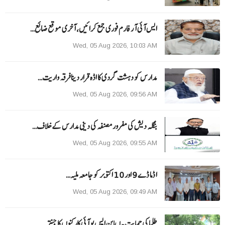
ایس آئی آر فارم فوری جمع کرائیں، آخری موقع ضائع…
Wed, 05 Aug 2026, 10:03 AM
مدارس کو دہشت گردی کا اڈہ قرار دینا فرقہ واریت…
Wed, 05 Aug 2026, 09:56 AM
بنگلہ دیش کی مفرور مصنفہ کی دینی مدارس کے خلاف…
Wed, 05 Aug 2026, 09:55 AM
ا ڈما ڈے 9 اور 10 اکتوبر کو جامعہ ملیہ…
Wed, 05 Aug 2026, 09:49 AM
طلبا کی حمایت میںاین ایس یو آئی کارکنوں کا جنتر…