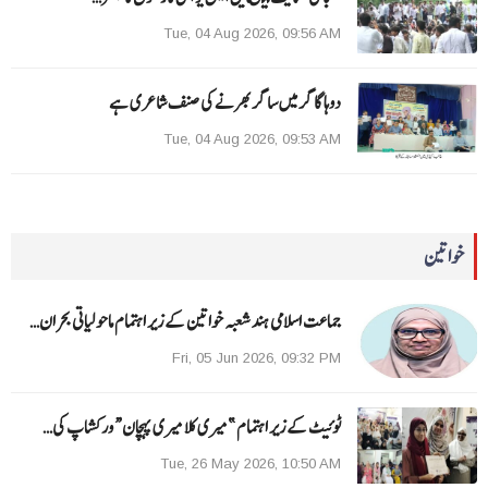
Tue, 04 Aug 2026, 09:56 AM
دوہا گاگر میں ساگر بھرنے کی صنف شاعری ہے
Tue, 04 Aug 2026, 09:53 AM
خواتین
جماعت اسلامی ہند شعبہ خواتین کے زیر اہتمام ماحولیاتی بحران…
Fri, 05 Jun 2026, 09:32 PM
ٹوئیٹ کے زیر اہتمام ”میری کلا میری پہچان“ ورکشاپ کی…
Tue, 26 May 2026, 10:50 AM