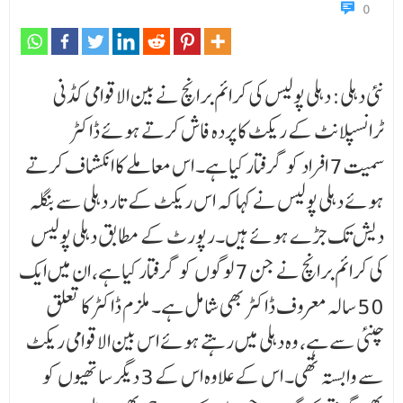
0
نئی دہلی: دہلی پولیس کی کرائم برانچ نے بین الاقوامی کڈنی
ٹرانسپلانٹ کے ریکٹ کا پردہ فاش کرتے ہوئے ڈاکٹر
سمیت 7 افراد کو گرفتار کیا ہے۔ اس معاملے کا انکشاف کرتے
ہوئے دہلی پولیس نے کہا کہ اس ریکٹ کے تار دہلی سے بنگلہ
دیش تک جڑے ہوئے ہیں۔رپورٹ کے مطابق دہلی پولیس
کی کرائم برانچ نے جن 7 لوگوں کو گرفتار کیا ہے، ان میں ایک
50 سالہ معروف ڈاکٹر بھی شامل ہے۔ ملزم ڈاکٹر کا تعلق
چنئی سے ہے، وہ دہلی میں رہتے ہوئے اس بین الاقوامی ریکٹ
سے وابستہ تھی۔ اس کے علاوہ اس کے 3 دیگر ساتھیوں کو