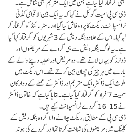
بھی گرفتار کیا گیا ہے جن میں ایک مترجم بھی شامل ہے۔
ڈی سی پی امیت گوئل نے کہا کہ یہ ایک بین الاقوامی کڈنی
ٹرانسپلانٹ ریکٹ کا پردہ فاش کیا گیا اور ماسٹر مائنڈ کو گرفتار کر
لیا گیا۔ اس کے علاوہ بنگلہ دیش کے 3 شہریوں کو گرفتار کیا گیا
ہے۔ یہ لوگ بنگلہ دیش سے ہی گردے کے مریضوں اور
ڈونرز کو یہاں لاتے تھے۔ وہ مریض اور عطیہ دینے والے کے
بارے میں ہر چیز کی چھان بین کرتے تھے۔ اس ریکٹ میں
ملوث ایک ڈاکٹر، ایک مترجم اور ڈاکٹر کے عملے کے دو ارکان
سمیت 7 افراد کو گرفتار کیا گیا ہے۔ بتایا گیا ہے کہ خاتون ڈاکٹر
نے 15-16 گردے ٹرانسپلانٹ کیے ہیں۔
ڈی سی پی کے مطابق، ریکٹ چلانے والا گروہ بنگلہ دیش کے
کلینک میں مریضوں کی شناخت کرتا تھا اور گردے کی پیوند