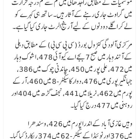
موسمیات کے مطابق راجدھانی میں کم سے کم درجہ حرارت
میں گراوٹ جاری رہنے کے آثار ہیں۔ ساتھ ہی کہرے کو
لے کر اگلے دو دنوں کے لیے آرینج الرٹ جاری کیا گیا ہے۔
مرکزی آلودگی کنٹرول بورڈ (سی پی سی بی) کے مطابق دہلی
کے آنند وِہار میں صبح 7 بجے اے کیو آئی 478، اشوک وِہار
میں 472، علی پور میں 450، چاندنی چوک میں 386،
جہانگیرپوری میں 476، دوارکا سیکٹر-8 میں 460، آر کے
پورم میں 462، نریلا میں 441، نجف گڑھ میں 404 اور
روہنی میں 477 درج کیا گیا۔
وہیں غازی آباد کے اندرا پورم میں 426، وسندھرا
میں 376 اور نوئیڈا کے سیکٹر-62 میں 374 ریکارڈ کیا گیا۔