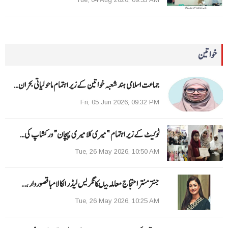
خواتین
جماعت اسلامی ہند شعبہ خواتین کے زیر اہتمام ماحولیاتی بحران…
Fri, 05 Jun 2026, 09:32 PM
ٹوئیٹ کے زیر اہتمام ”میری کلا میری پہچان“ ورکشاپ کی…
Tue, 26 May 2026, 10:50 AM
جنتر منتر احتجاج معاملہ میںکانگریس لیڈر الکا لامبا قصوروار ،…
Tue, 26 May 2026, 10:25 AM