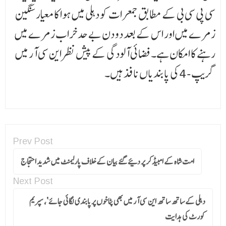
سی پی سی بی کے مطابق جمعرات کو دہلی میں ہوا کا معیار سنگین
زمرے میں اور اس کے بعد دو دن بے حد خراب زمرے میں
رہنے کا امکان ہے۔ فضائی آلودگی کے پیش نظر این سی آر میں
گریپ-4 کی پابندیاں نافذ ہیں۔
Prev Post
امت شاہ کے امبیڈکر پر دئیے گئے بیان کے خلاف پارلیمنٹ میں شدید احتجاج
Next Post
دہلی کے ساتھ ساتھ این سی آر میں بھی پٹاخوں پر پابندی لگائی جائے‘، سپریم
کورٹ کی ہدایت