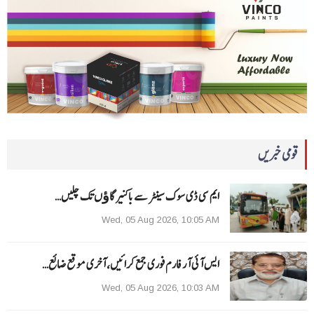
قومی خبریں
ایم سی ڈی سوک سینٹر سے باکنیر گاﺅں تک چلیں…
Wed, 05 Aug 2026, 10:05 AM
ایس آئی آر فارم فوری جمع کرائیں، آخری موقع ضائع…
Wed, 05 Aug 2026, 10:03 AM