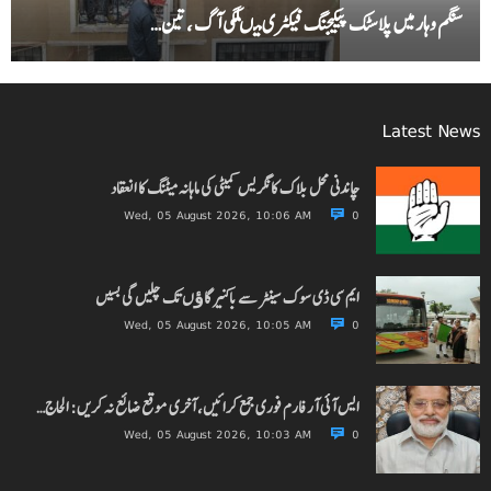
سنگم وہار میں پلاسٹک پیکیجنگ فیکٹری میںلگی آگ ، تین…
Latest News
چاندنی محل بلاک کانگریس کمیٹی کی ماہانہ میٹنگ کا انعقاد
Wed, 05 August 2026, 10:06 AM
0
ایم سی ڈی سوک سینٹر سے باکنیر گاﺅں تک چلیں گی بسیں
Wed, 05 August 2026, 10:05 AM
0
ایس آئی آر فارم فوری جمع کرائیں، آخری موقع ضائع نہ کریں: الحاج…
Wed, 05 August 2026, 10:03 AM
0