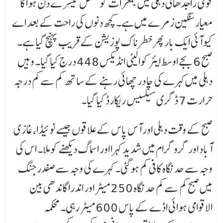
قومی راجدھانی دہلی میں جمعرات کو مسلسل تیسرے دن ہوا کا
معیار سنگین زمرے میں ہے۔ کچھ دنوں کی راحت کے بعد اے
کیو آئی ایک بار پھر خطرناک پوزیشن کے قریب پہنچ گیا ہے۔
صبح 6 بجے اوسط ایئر کوالیٹی انڈیکس 448 درج کیا گیا۔ وہیں
دہلی میں کہرے کی چادر چھائی رہنے کے ساتھ کم سے کم درجہ
حرارت 7 ڈگری سیلسیس ریکارڈ کیا گیا۔
صبح کے وقت دہلی اور آس پاس کے علاقوں جیسے نوئیڈا، غازی
آباد اور گروگرام میں شدید کہرا اور اسماگ دیکھنے کو ملا۔ اس کی
وجہ سے حد نگاہ کافی کم ہوگئی۔ کہرے کی وجہ سے صفدر جنگ
میں صبح کم سے کم حد نگاہ 250 میٹر اور اندرا گاندھی بین
الاقوامی ہوائی اڈے کے پاس 600 میٹر رہی۔ محکمہ