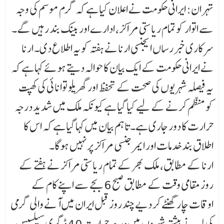
تہران: ایرانی حکومت نے اعلان کیا ہے کہ گرم موسم کی وجہ
سے اتوار کو تمام ریاستی مراکز، ادارے اور بینک بند رہیں گے۔
سرکاری خبر رساں ایجنسی ارنا نے ہفتہ کو یہ اطلاع دی۔ ارنا
نے ایرانی حکومت کے ایک بیان کا حوالہ دیتے ہوئے کہا ہے کہ
یہ فیصلہ شہریوں کی صحت کے تحفظ اور گھریلو توانائی کی کھپت
کو منظم کرنے کے لیے کیا گیا ہے کیونکہ ملک میں شدید درجہ
حرارت کا دور جاری ہے۔تاہم بیان میں کہا گیا ہے کہ اس کا
اطلاق بند خدمات اور ایمرجنسی مراکز پر نہیں ہوگا۔
ارنا کے مطابق، ملک بھر کے تمام ریاستی مراکز نے ہفتے کے
روز مقامی وقت کے مطابق صبح 6 بجے سے اپنے کام کے
اوقات چار گھنٹے کر دیےچند روز قبل ایران میں آنے والی گرمی
کی لہر نے بیشتر شہروں میں درجہ حرارت 40 ڈگری سیلسیس