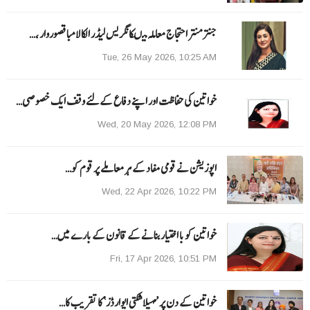
جنتر منتر احتجاج معاملہ میںکانگریس لیڈر الکا لامبا قصوروار ،…
Tue, 26 May 2026, 10:25 AM
خواتین کی حفاظت اور اپنے دفاع کےلئے وقف ایک خصوصی…
Wed, 20 May 2026, 12:08 PM
اپوزیشن نے قومی مفاد کے ہر معاملے پر قوم کو…
Wed, 22 Apr 2026, 10:22 PM
خواتین کو با اختیار بنانے کے قانون کے بارے میں…
Fri, 17 Apr 2026, 10:51 PM
خواتین کے دن پر ’مہیلا شکتی ایوارڈز‘ کا تقریب کا…