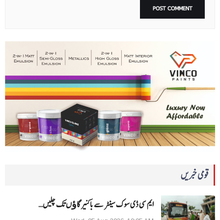
قومی خبریں
ایم سی ڈی سوک سینٹر سے باکنیر گاﺅں تک چلیں…