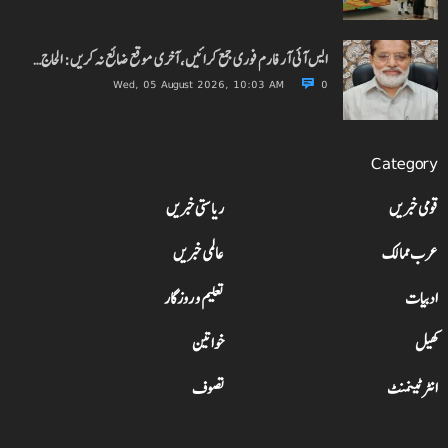
ایس آئی آر فارم فوری جمع کرائیں، آخری موقع ضائع نہ کریں: الحاج…
Wed, 05 August 2026, 10:03 AM
0
Category
قومی خبریں
ریاستی خبریں
عرب ممالک
عالمی خبریں
ادبیات
تعلیم و روزگار
کھیل
خواتین
انٹرٹینمنٹ
تصوف