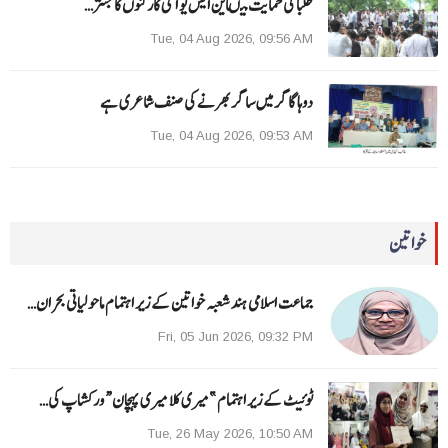
طلبا کی حمایت میںاین ایس یو آئی کارکنوں کا جنتر…
Tue, 04 Aug 2026, 09:56 AM
دوہا گاگر میں ساگر بھرنے کی صنف شاعری ہے
Tue, 04 Aug 2026, 09:53 AM
خواتین
جماعت اسلامی ہند شعبہ خواتین کے زیر اہتمام ماحولیاتی بحران…
Fri, 05 Jun 2026, 09:32 PM
ٹوئیٹ کے زیر اہتمام ”میری کلا میری پہچان“ ورکشاپ کی…
Tue, 26 May 2026, 10:50 AM