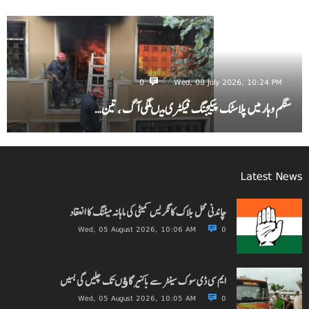
0
Wed, 08 July 2026, 10:24 PM
سنگم وہار میں پلاسٹک پیکیجنگ فیکٹری میںلگی آگ ، تین…
Latest News
چاندنی محل بلاک کانگریس کمیٹی کی ماہانہ میٹنگ کا انعقاد
Wed, 05 August 2026, 10:06 AM
0
ایم سی ڈی سوک سینٹر سے باکنیر گاﺅں تک چلیں گی بسیں
Wed, 05 August 2026, 10:05 AM
0