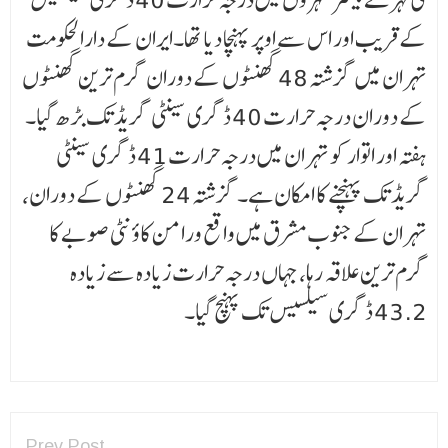
کے قریب اور اس سے اوپر پہنچا دیا تھا۔ایران کے دارالحکومت
تہران میں گزشتہ 48 گھنٹوں کے دوران گرم ترین گھنٹوں
کے دوران درجہ حرارت 40 ڈگری سینٹی گریڈ تک بڑھ گیا۔
ہفتہ اور اتوار کو تہران میں درجہ حرارت 41 ڈگری سینٹی
گریڈ تک پہنچنے کا امکان ہے۔گزشتہ 24 گھنٹوں کے دوران،
تہران کے جنوب مشرق میں واقع ورامن کاؤنٹی صوبے کا
گرم ترین علاقہ رہا، جہاں درجہ حرارت زیادہ سے زیادہ
43.2 ڈگری سیلسیس تک پہنچ گیا۔
Prev Post