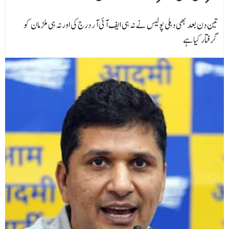
تین دن بعد بھی دہلی پولیس نے نہ ہی ایف آئی آر درج کی اورنہ ہی ملزمان کو
گرفتار کیا ہے