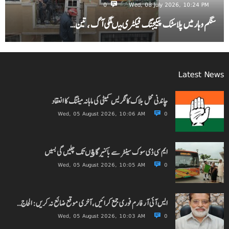
0
Wed, 08 July 2026, 10:24 PM
سنگم وہار میں پلاسٹک پیکیجنگ فیکٹری میںلگی آگ ، تین…
Latest News
چاندنی محل بلاک کانگریس کمیٹی کی ماہانہ میٹنگ کا انعقاد
Wed, 05 August 2026, 10:06 AM
0
ایم سی ڈی سوک سینٹر سے باکنیر گاﺅں تک چلیں گی بسیں
Wed, 05 August 2026, 10:05 AM
0
ایس آئی آر فارم فوری جمع کرائیں، آخری موقع ضائع نہ کریں: الحاج…
Wed, 05 August 2026, 10:03 AM
0