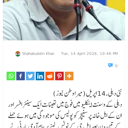
Shahabuddin Khan
Tue, 14 April 2026, 10:46 PM
0
نئی دہلی، 14اپریل (میرا وطن نیوز )
دہلی کے وسنت اینکلیو میں فوج میں تعینات ایک سینئر افسر اور
ان کے اہل خانہ پر سنیچر کو پولیس کی موجو دگی میں ہوئے حملے
کے تین دن بعد ایل جی کے نوٹس لینے پر عام آدمی پارٹی نے