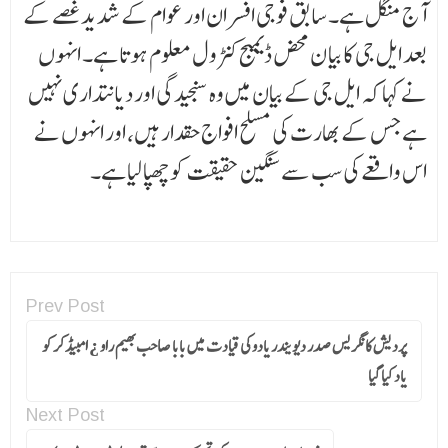
آج منگل ہے۔ سابق فوجی افسران اور عوام کے شدید غصے کے
بعد ایل جی کا بیا ن محض ڈیمیج کنٹرول معلوم ہوتا ہے۔ انہوں
نے کہا کہ ایل جی کے بیان میں وہ سنجیدگی اور دیانتداری نہیں
ہے جس کے بھارت کی مسلح افواج حقدار ہیں، اور انہوں نے
اس واقعے کی سب سے سنگین حقیقت کو چھپا لیا ہے۔
Prev Post
پردیش کانگریس صدر دیویندر یادوکی قیادت میں بابا صاحب بھیم راو ¿ امبیڈکرکو
یاد کیا گیا
Next Post