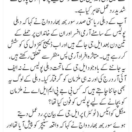
شدیدردعمل ظاہر کیا ہے۔
آپ کے دہلی ریاستی صدر سوربھ بھاردواج نے کہا کہ دہلی
پولیس کے سامنے آرمی افسر اور ان کے خاندان پر حملے کے
تین دن بعد ایل جی جاگے ہیں اور اب ڈیمیج کنٹرول کی کوشش
کر رہے ہیں۔ متاثرہ افراد آرمی پس منظر سے تعلق رکھتے ہیں،
یہ جاننے کے باوجود ایل جی کے ماتحت دہلی پولیس نے نہ ایف
آئی آر درج کی اور نہ ہی ملزمان کو گرفتار کیا۔ دہلی کے لوگ یہ
بھی جاننا چاہتے ہیں کہ کس بی جے پی ایم ایل اے نے ملزمان
کو بچانے کے لیے پولیس کو فون کیا تھا؟
منگل کوایکس ( ٹوئٹر) پر ایل جی کے بیان پر ردعمل دیتے
ہوئے سوربھ بھاردواج نے کہا کہ واقعہ سنیچر کو پیش آیا تھا اور