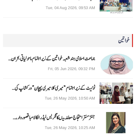
Tue, 04 Aug 2026, 09:53 AM
خواتین
جماعت اسلامی ہند شعبہ خواتین کے زیر اہتمام ماحولیاتی بحران…
Fri, 05 Jun 2026, 09:32 PM
ٹوئیٹ کے زیر اہتمام ”میری کلا میری پہچان“ ورکشاپ کی…
Tue, 26 May 2026, 10:50 AM
جنتر منتر احتجاج معاملہ میںکانگریس لیڈر الکا لامبا قصوروار ،…
Tue, 26 May 2026, 10:25 AM