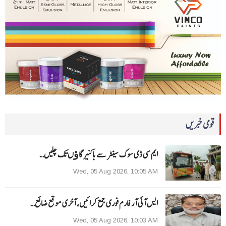
قومی خبریں
ایم سی ڈی سوک سینٹر سے باکنیر گاﺅں تک چلیں…
Wed, 05 Aug 2026, 10:05 AM
ایس آئی آر فارم فوری جمع کرائیں، آخری موقع ضائع…
Wed, 05 Aug 2026, 10:03 AM