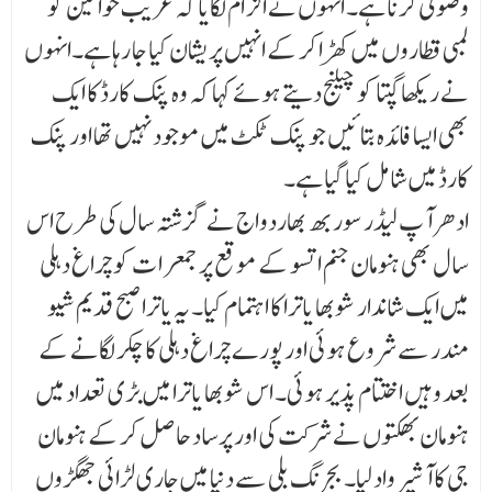
وصولی کرنا ہے۔ انہوں نے الز ام لگایا کہ غریب خواتین کو
لمبی قطاروں میں کھڑا کر کے انہیں پریشان کیا جا رہا ہے۔انہوں
نے ریکھا گپتا کو چیلنج دیتے ہوئے کہا کہ وہ پنک کارڈ کا ایک
بھی ایسا فائدہ بتا ئیں جو پنک ٹکٹ میں موجود نہیں تھا اور پنک
کارڈ میں شامل کیا گیا ہے۔
ادھرآپ لیڈر سوربھ بھاردواج نے گزشتہ سال کی طرح اس
سال بھی ہنومان جنم اتسو کے موقع پر جمعر ا ت کو چراغ دہلی
میں ایک شاندار شوبھا یاترا کا اہتمام کیا۔ یہ یاترا صبح قدیم شیو
مندر سے شروع ہوئی اور پورے چراغ دہلی کا چکر لگانے کے
بعد وہیں اختتام پذیر ہوئی۔ اس شوبھا یاترا میں بڑی تعداد میں
ہنومان بھکتوں نے شرکت کی اور پرساد حاصل کر کے ہنومان
جی کا آشیرواد لیا۔ بجرنگ بلی سے دنیا میں جاری لڑائی جھگڑوں