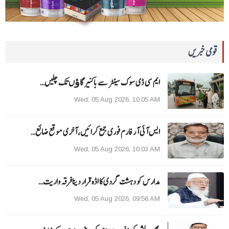
قومی خبریں
ایم سی ڈی سوک سینٹر سے باکنیر گاﺅں تک چلیں…
Wed, 05 Aug 2026, 10:05 AM
ایس آئی آر فارم فوری جمع کرائیں، آخری موقع ضائع…
Wed, 05 Aug 2026, 10:03 AM
مدارس کو دہشت گردی کا اڈہ قرار دینا فرقہ واریت…
Wed, 05 Aug 2026, 09:56 AM