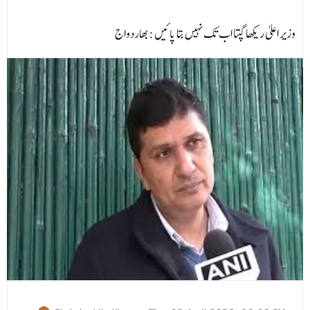
وزیر اعلیٰ ریکھا گپتا اب تک نہیں بتا پائیں :بھاردواج