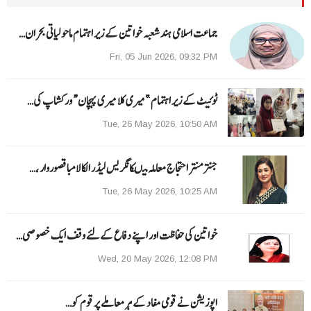
جماعت اسلامی ہند شعبہ خواتین کے زیر اہتمام ماحولیاتی بحران…
Fri, 05 Jun 2026, 09:32 PM
ٹوئیٹ کے زیر اہتمام ”میری کلا میری پہچان“ ورکشاپ کی…
Tue, 26 May 2026, 10:50 AM
جنتر منتر احتجاج معاملہ میںکانگریس لیڈر الکا لامبا قصوروار ،…
Tue, 26 May 2026, 10:25 AM
خواتین کی حفاظت اور اپنے دفاع کےلئے وقف ایک خصوصی…
Wed, 20 May 2026, 12:08 PM
اپوزیشن نے قومی مفاد کے ہر معاملے پر قوم کو…