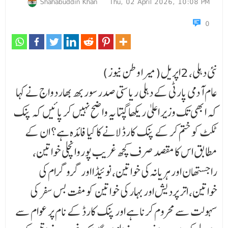
Shahabuddin Khan
Thu, 02 April 2026, 10:08 PM
0
نئی دہلی، 2اپریل(میرا وطن نیوز)
عام آدمی پارٹی کے دہلی ریاستی صدرسوربھ بھاردواج نے کہا
کہ ابھی تک وزیر اعلیٰ ریکھا گپتا یہ واضح نہیں کر پائیں کہ پنک
ٹکٹ کو ختم کر کے پنک کارڈ لانے کا کیا فائدہ ہے؟ ان کے
مطابق اس کا مقصد صرف کچھ غریب پوروانچلی خواتین،
راجستھان اور ہریانہ کی خواتین، نوئیڈا اور گروگرام کی
خواتین، اتر پردیش اور بہار کی خواتین کو مفت بس سفر کی
سہولت سے محروم کرنا ہے اور پنک کارڈ کے نام پر عوام سے