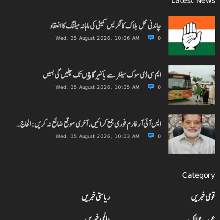
چاندنی محل بلاک کانگریس کمیٹی کی ماہانہ میٹنگ کا انعقاد
Wed, 05 August 2026, 10:06 AM
0
ایم سی ڈی سوک سینٹر سے باکنیر گاﺅں تک چلیں گی بسیں
Wed, 05 August 2026, 10:05 AM
0
ایس آئی آر فارم فوری جمع کرائیں، آخری موقع ضائع نہ کریں: الحاج…
Wed, 05 August 2026, 10:03 AM
0
Category
قومی خبریں
ریاستی خبریں
عرب ممالک
عالمی خبریں