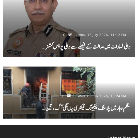
0
Mon, 13 July 2026, 11:12 PM
دہلی فسادات میں عدالت کے فیصلے سے دہلی پولیس کمشنر…
0
Wed, 08 July 2026, 10:24 PM
سنگم وہار میں پلاسٹک پیکیجنگ فیکٹری میںلگی آگ ، تین…
Latest News