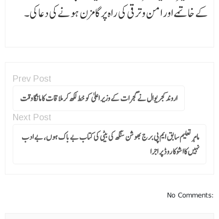
کے خاتمے اور امن و ترقی کی راہ پر گامزن ہونے کی دعا کی۔
Prev Post
اروند کجریوال نے گجرات کے وزیر اعلیٰ کو خط لکھ کر ملاقات کا مانگا وقت
Next Post
ماہر تعلیم سابق ایم پی برج بھوشن سنگھ کی بیٹی کی کتاب بے باک ہوں، بے ادب
نہیں کااشوکا روڈ پر اجرا
No Comments: