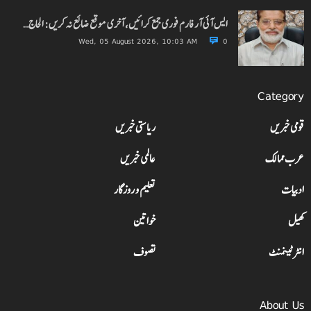
ایس آئی آر فارم فوری جمع کرائیں، آخری موقع ضائع نہ کریں: الحاج…
Wed, 05 August 2026, 10:03 AM
0
Category
قومی خبریں
ریاستی خبریں
عرب ممالک
عالمی خبریں
ادبیات
تعلیم و روزگار
کھیل
خواتین
انٹرٹینمنٹ
تصوف
About Us