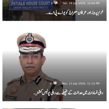
0
Sat, 18 July 2026, 10:44 PM
خرم پرویز اور عرفان معراج کو یو اے پی اے…
0
Mon, 13 July 2026, 11:12 PM
دہلی فسادات میں عدالت کے فیصلے سے دہلی پولیس کمشنر…