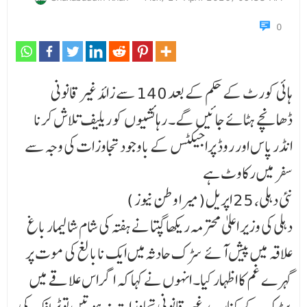
0
ہائی کورٹ کے حکم کے بعد 140 سے زائد غیر قانونی
ڈھانچے ہٹائے جائیں گے۔ رہائشیوں کو ریلیف تلاش کرنا
انڈر پاس اور روڈ پراجیکٹس کے باوجود تجاوزات کی وجہ سے
سفر میں رکاوٹ ہے
نئی دہلی، 25 اپریل(میرا وطن نیوز )
دہلی کی وزیر اعلیٰ محترمہ ریکھا گپتا نے ہفتہ کی شام شالیمار باغ
علاقہ میں پیش آئے سڑک حادثہ میں ایک نابالغ کی موت پر
گہرے غم کا اظہار کیا۔ انہوں نے کہا کہ اگر اس علاقے میں
سڑک کے کنارے غیر قانونی تجاوزات نہ ہوتیں تو ٹریفک کی