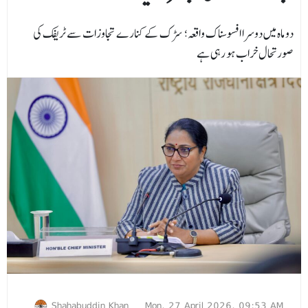
دو ماہ میں دوسرا افسوسناک واقعہ؛ سڑک کے کنارے تجاوزات سے ٹریفک کی
صورتحال خراب ہو رہی ہے
Shahabuddin Khan
Mon, 27 April 2026, 09:53 AM