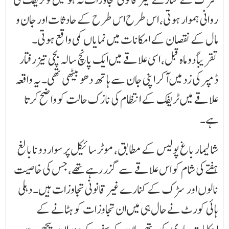
روانی ہموار ہوتی، اس طرح اس طرح کے حادثات اور جان و
مال کے نقصان کے امکانات میں نمایاں کمی واقع ہوتی۔
تقریباً دو ماہ قبل، اسی علاقے میں ایک پانچ سالہ بچی تیز رفتار
ڈمپر کی زد میں آکر اپنی جان سے ہاتھ دھو بیٹھی تھی۔ یہ واقعہ
علاقے میں ٹریفک کے انتظام کی نازک حالت کو واضح کرتا
ہے۔
شالیمار باغ پولیس کے مطابق، موٹر سائیکل پر سوار دو نابالغ
ہفتے کی شام کو اس علاقے سے گزر رہے تھے، جس کی خاصیت
نالوں اور سڑک کے کنارے غیر قانونی تجاوزات ہیں۔ دہلی
ہائی کورٹ نے حال ہی میں ان تجاوزات کو ہٹانے کے