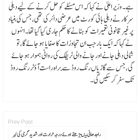
ہے۔ وزیر اعلیٰ نے کہا کہ اس مسئلے کو حل کرنے کے لیے دہلی
سرکار نے دہلی ہائی کورٹ میں عرضی دائر کی تھی، جس کی بنیاد
پر غیر قانونی تعمیرات کو ہٹانے کا حکم جاری کیا گیا تھا۔ انہوں
نے کہا کہ ایک بار جب ان تجاوزات کا صفایا ہو جائے گا، تو
شمالی دہلی جانے اور جانے والی ٹریفک کی روانی ہموار ہو جائے
گی، جس سے گاڑیاں رنگ روڈ سے براہ راست آؤٹر رنگ روڈ
تک سفر کر سکیں گی۔
Prev Post
راجدھانی میںبڑھتے ہوئے درجہ حرارت اور شدید گرمی کی لہر