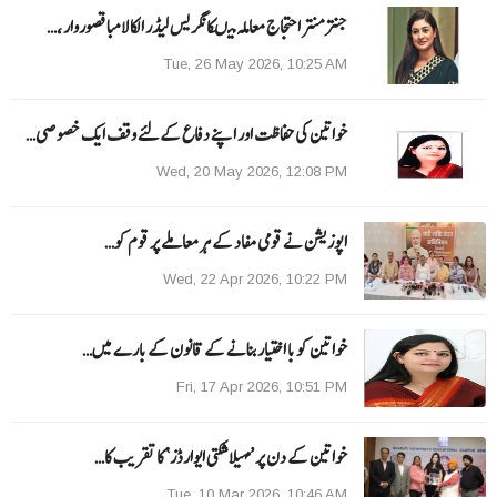
جنتر منتر احتجاج معاملہ میںکانگریس لیڈر الکا لامبا قصوروار ،…
Tue, 26 May 2026, 10:25 AM
خواتین کی حفاظت اور اپنے دفاع کےلئے وقف ایک خصوصی…
Wed, 20 May 2026, 12:08 PM
اپوزیشن نے قومی مفاد کے ہر معاملے پر قوم کو…
Wed, 22 Apr 2026, 10:22 PM
خواتین کو با اختیار بنانے کے قانون کے بارے میں…
Fri, 17 Apr 2026, 10:51 PM
خواتین کے دن پر ’مہیلا شکتی ایوارڈز‘ کا تقریب کا…
Tue, 10 Mar 2026, 10:46 AM