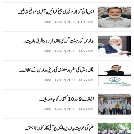
ایس آئی آر فارم فوری جمع کرائیں، آخری موقع ضائع…
Wed, 05 Aug 2026, 10:03 AM
مدارس کو دہشت گردی کا اڈہ قرار دینا فرقہ واریت…
Wed, 05 Aug 2026, 09:56 AM
بنگلہ دیش کی مفرور مصنفہ کی دینی مدارس کے خلاف…
Wed, 05 Aug 2026, 09:55 AM
ا ڈما ڈے 9 اور 10 اکتوبر کو جامعہ ملیہ…
Wed, 05 Aug 2026, 09:49 AM
طلبا کی حمایت میںاین ایس یو آئی کارکنوں کا جنتر…