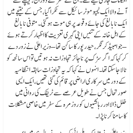
احکامات جاری کیے تھے۔ ان کے سفر کے دوران، پیچھے سے
آنے والا ایک ٹیمپو موٹر سائیکل سے ٹکرا گیا، جس کے نتیجے میں
ایک نابالغ کی جائے وقوعہ پر ہی موت ہو گئی۔ متوفی نابالغ
کے اہل خانہ کے تئیں اپنی گہری تعزیت کا اظہار کرتے ہوئے
– جو امبیڈکر نگر، حیدر پور کا ساکن تھا – وزیر اعلیٰ نے زور دے
کر کہا کہ اگر سڑک پر ناجائز تجاوزات نہ ہوتیں تو اس سانحہ کو
ٹالا جا سکتا تھا۔ انہوں نے کہا کہ یہ تجاوزات سابقہ انتظامیہ
کے دور میں سرکاری اراضی پر قائم کی گئی تھیں، ایک ایسی
صورتحال جس نے طویل عرصے سے ٹریفک کی روانی میں
خلل ڈالا اور رہائشیوں کو روزمرہ کے سفر میں خاصی مشکلات
کا سامنا کرنا پڑا۔