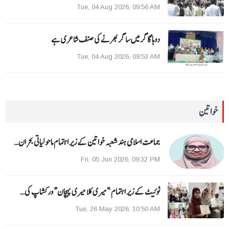
Tue, 04 Aug 2026, 09:56 AM
دوہا گاگر میں ساگر بھرنے کی صنف شاعری ہے
Tue, 04 Aug 2026, 09:53 AM
خواتین
جماعت اسلامی ہند شعبہ خواتین کے زیر اہتمام ماحولیاتی بحران…
Fri, 05 Jun 2026, 09:32 PM
ٹوئیٹ کے زیر اہتمام ”میری کلا میری پہچان“ ورکشاپ کی…
Tue, 26 May 2026, 10:50 AM