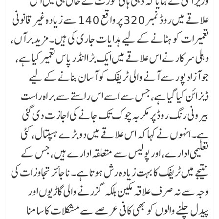
وزیر اعلیٰ نے بتایا کہ دہلی ہائی کورٹ نے حال ہی میں اس
علاقے میں روڈ نمبر 320 پر واقع 140 سے زیادہ غیر قانونی
تعمیرات کو ہٹانے کے لیے ہدایات جاری کی ہیں۔ مزید برآں،
دہلی سرکار نے اس علاقے میں ایک بڑا انڈر پاس تعمیر کیا ہے،
جو آزاد پور سے آنے والی ٹریفک کو آسان بنانے کے لیے
ڈیزائن کیا گیا ہے، جس سے اسے اس راستے سے براہ راست
بیرونی رنگ روڈ پر مکربہ چوک تک جانے کی اجازت دی گئی
ہے۔ انہوں نے کہا کہ اس علاقے میں دو بڑے ہسپتال، کئی
تعلیمی ادارے، اور پولیس سے متعلقہ ادارے ہیں، جس کے
نتیجے میں ٹریفک کا بہت زیادہ رش ہوتا ہے۔ ناجائز تجاوزات کی
وجہ سے نہ صرف علاقہ مکین بلکہ گزرنے والی گاڑیوں اور
پیدل چلنے والوں کو بھی کافی عرصے سے مشکلات کا سامنا