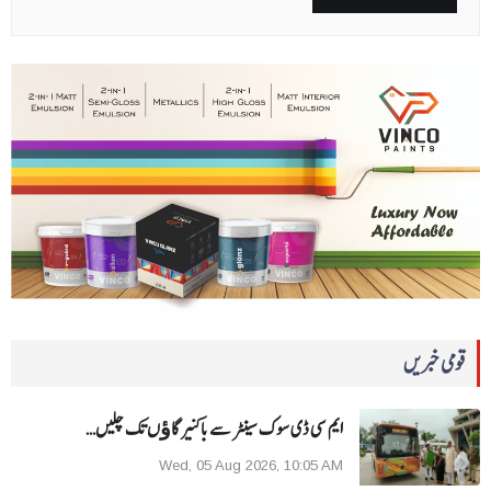
قومی خبریں
ایم سی ڈی سوک سینٹر سے باکنیر گاﺅں تک چلیں…
Wed, 05 Aug 2026, 10:05 AM