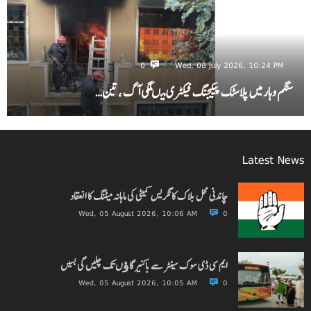
0
Wed, 08 July 2026, 10:24 PM
سنگم وہار میں پلاسٹک پیکیجنگ فیکٹری میںلگی آگ ، تین…
Latest News
چاندنی محل بلاک کانگریس کمیٹی کی ماہانہ میٹنگ کا انعقاد
Wed, 05 August 2026, 10:06 AM
0
ایم سی ڈی سوک سینٹر سے باکنیر گاﺅں تک چلیں گی بسیں
Wed, 05 August 2026, 10:05 AM
0