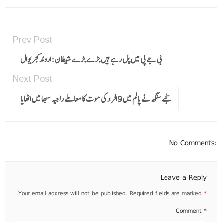
Prev Post
بی جے پی میں پل رہے ہیں بڑے بڑے شیطان :اروندکجریوال
Next Post
سنجے سنگھ نے پالم میں 9افراد کی موت کا معاملے راجیہ سبھا میں اٹھایا
No Comments:
Leave a Reply
Your email address will not be published.
Required fields are marked
*
Comment
*