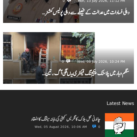
0
Mon, 13 July 2026, 11:12 PM
دہلی فسادات میں عدالت کے فیصلے سے دہلی پولیس کمشنر…
0
Wed, 08 July 2026, 10:24 PM
سنگم وہار میں پلاسٹک پیکیجنگ فیکٹری میںلگی آگ ، تین…
Latest News
چاندنی محل بلاک کانگریس کمیٹی کی ماہانہ میٹنگ کا انعقاد
Wed, 05 August 2026, 10:06 AM
0