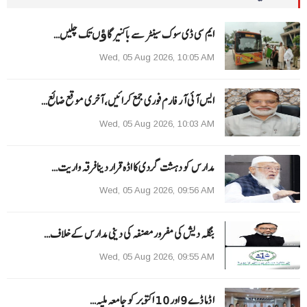
ایم سی ڈی سوک سینٹر سے باکنیر گاﺅں تک چلیں…
Wed, 05 Aug 2026, 10:05 AM
ایس آئی آر فارم فوری جمع کرائیں، آخری موقع ضائع…
Wed, 05 Aug 2026, 10:03 AM
مدارس کو دہشت گردی کا اڈہ قرار دینا فرقہ واریت…
Wed, 05 Aug 2026, 09:56 AM
بنگلہ دیش کی مفرور مصنفہ کی دینی مدارس کے خلاف…
Wed, 05 Aug 2026, 09:55 AM
ا ڈما ڈے 9 اور 10 اکتوبر کو جامعہ ملیہ…