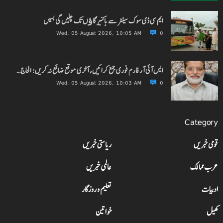
ایم سی ڈی سوک سینٹر سے باکنیر گاﺅں تک چلیں گی بسیں
Wed, 05 August 2026, 10:05 AM
0
ایس آئی آر فارم فوری جمع کرائیں، آخری موقع ضائع نہ کریں: الحاج…
Wed, 05 August 2026, 10:03 AM
0
Category
قومی خبریں
ریاستی خبریں
عرب ممالک
عالمی خبریں
ادبیات
تعلیم و روزگار
کھیل
خواتین