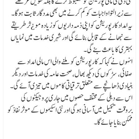
سی ڈی کی مالی پوزیشن کو مضبو ط کرے گا بلکہ طویل عرصے
سے زیر التوا واجبات کو کم کرنے میں بھی مددگار ثابت ہوگا۔
یہ امداد کارپوریشن کو اپنی ذمہ داریوں کو زیادہ مو ¿ثر طریقے
سے نبھانے کے قابل بنائے گی اور شہری خدمات میں نمایاں
بہتری کا باعث بنے گی۔
انہوں نے کہا کہ کارپوریشن کو ملنے والی اس مالی امداد سے
صفائی، سڑکوں کی دیکھ بھال، صحت عامہ کی خدمات اور دیگر
بنیادی ڈھانچے سے متعلق ترقیاتی کاموں میں تیزی آئے گی۔
اس سے دہلی کے مختلف حصوں میں جاری پروجیکٹوں کی
بروقت تکمیل میں آسانی ہوگی اور نئی اسکیموں کے موثر نفاذ کو
ممکن بنایا جائے گا۔