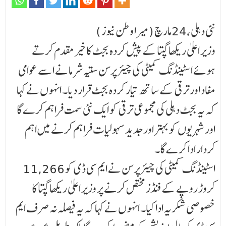
نئی دہلی ،24مارچ (میرا وطن نیوز )
وزیر اعلیٰ ریکھا گپتا کے پیش کردہ بجٹ کا خیرمقدم کرتے
ہوئے ا سٹینڈنگ کمیٹی کی چیئرپرسن ستیہ شرما نے اسے عوامی
مفاد اور ترقی کے ساتھ تیار کردہ بجٹ قرار دیا۔ انہوں نے کہا
کہ یہ بجٹ دہلی کی مجموعی ترقی کو ایک نئی سمت فراہم کرے گا
اور شہریوں کو بہتر اور جدید سہولیات فراہم کرنے میں اہم
کردار ادا کرے گا۔
اسٹینڈنگ کمیٹی کی چیئرپرسن نے ایم سی ڈی کو 11,266
کروڑ روپے کے فنڈز مختص کرنے پر وزیر اعلیٰ ریکھا گپتا کا
خصوصی شکریہ ادا کیا۔ انہوں نے کہا کہ یہ فیصلہ نہ صرف ایم