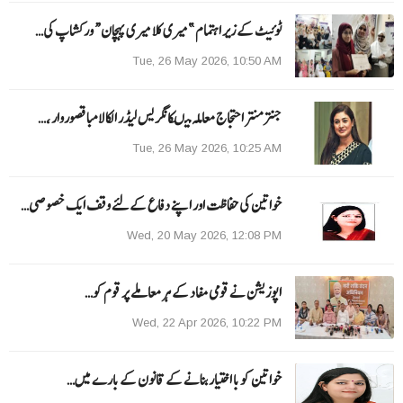
ٹوئیٹ کے زیر اہتمام ”میری کلا میری پہچان“ ورکشاپ کی…
Tue, 26 May 2026, 10:50 AM
جنتر منتر احتجاج معاملہ میںکانگریس لیڈر الکا لامبا قصوروار ،…
Tue, 26 May 2026, 10:25 AM
خواتین کی حفاظت اور اپنے دفاع کےلئے وقف ایک خصوصی…
Wed, 20 May 2026, 12:08 PM
اپوزیشن نے قومی مفاد کے ہر معاملے پر قوم کو…
Wed, 22 Apr 2026, 10:22 PM
خواتین کو با اختیار بنانے کے قانون کے بارے میں…