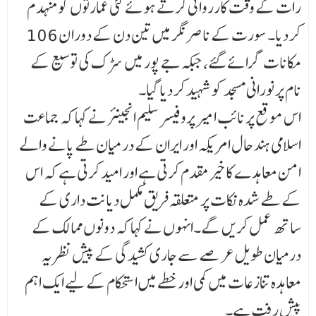
رات کے وقت کارروائی کرتے ہوئے کئی عمارتوں کو منہدم
کر دیا۔ سورت کے ناصر نگر میں تین دن کے دورا ن 106
مکانات گرائے گئے، جبکہ جے پور میں سڑک کی توسیع کے
نام پر نورانی مسجد کو شہید کر دیا گیا۔
اس موقع پر نائب امیر پروفیسر سلیم انجینئر نے کہا کہ جماعت
اسلامی ہند حال امریکہ اور ایران کے در میان طے پانے والے
امن معاہدے کا خیرمقدم کرتی ہے اور امید کرتی ہے کہ اس
کے طے شدہ نکات پر متعلقہ فریق مکمل دیانت داری کے
ساتھ عمل کریں گے۔انہوں نے کہا کہ دونوں ممالک کے
درمیان طویل عر صے سے جاری کشیدگی کے پیش نظر یہ
معاہدہ تنازعات میں کمی اور خطے میں استحکام کے لیے ایک اہم
پیش رفت ہے۔