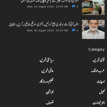
ایم سی ڈی سوک سینٹر سے باکنیر گاﺅں تک چلیں گی بسیں
Wed, 05 August 2026, 10:05 AM
0
ایس آئی آر فارم فوری جمع کرائیں، آخری موقع ضائع نہ کریں: الحاج…
Wed, 05 August 2026, 10:03 AM
0
Category
قومی خبریں
ریاستی خبریں
عرب ممالک
عالمی خبریں
ادبیات
تعلیم و روزگار
کھیل
خواتین
انٹرٹینمنٹ
تصوف