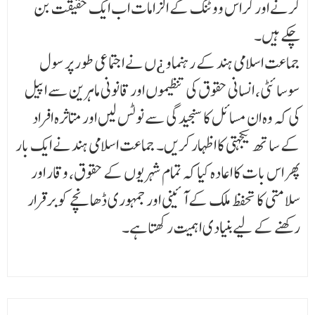
کرنے اور کراس ووٹنگ کے الزامات اب ایک حقیقت بن
چکے ہیں۔
جماعت اسلامی ہند کے رہنماو ¿ں نے اجتماعی طور پر سول
سوسائٹی، انسانی حقوق کی تنظیموں اور قانونی ماہرین سے اپیل
کی کہ وہ ان مسائل کا سنجیدگی سے نوٹس لیں اور متاثرہ افراد
کے ساتھ یکجہتی کا اظہار کریں۔ جماعت اسلامی ہند نے ایک بار
پھر اس بات کا اعادہ کیا کہ تمام شہریوں کے حقوق، وقار اور
سلامتی کا تحفظ ملک کے آئینی اور جمہوری ڈھانچے کو برقرار
رکھنے کے لیے بنیادی اہمیت رکھتا ہے۔