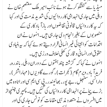
میڈیا سے گفتگو کرتے ہوئے نائب امیر ملک معتصم خان نے
دہلی میں جاری انہدامی کارروائیوں کی شدید مذمت کی اور کہا
کہ یہ کارروائیاں قانونی تقاضوں اور بازآبادکاری کے
منصوبوں کے بغیر انجام دی جا رہی ہیں۔ انہوں نے ان
اقدامات کو انتہائی غیر انسانی قرار دیتے ہوئے کہا کہ یہ بنیادی
حقوق اور انسانی وقار کی کھلی خلاف ورزی ہیں۔
انہوں نے کہا کہ گزشتہ چند ہفتوں کے دوران دہلی، باندرہ،
فرید آباد، ویرم گام (گجرات)، گورے گاو ¿ ں (مہاراشٹر)،
وارانسی، سنبھل، جے پور، بھائیندر، پی سی ایم سی اور اٹاوہ میں
بڑے پیمانے پر انہدامی کارروائیاں کی گئیں ہیں۔ پمپری چنچواڑ
میں افسروں نے متعدد مذہبی مقامات کو نوٹس جاری کی اور