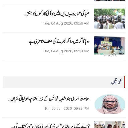
طلبا کی حمایت میںاین ایس یو آئی کارکنوں کا جنتر…
Tue, 04 Aug 2026, 09:56 AM
دوہا گاگر میں ساگر بھرنے کی صنف شاعری ہے
Tue, 04 Aug 2026, 09:53 AM
خواتین
جماعت اسلامی ہند شعبہ خواتین کے زیر اہتمام ماحولیاتی بحران…
Fri, 05 Jun 2026, 09:32 PM
ٹوئیٹ کے زیر اہتمام ”میری کلا میری پہچان“ ورکشاپ کی…