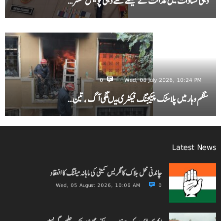
دہلی فسادات میں عدالت کے فیصلے سے دہلی پولیس کمشنر…
0
Wed, 08 July 2026, 10:24 PM
سنگم وہار میں پلاسٹک پیکیجنگ فیکٹری میںلگی آگ ، تین…
Latest News
چاندنی محل بلاک کانگریس کمیٹی کی ماہانہ میٹنگ کا انعقاد
Wed, 05 August 2026, 10:06 AM
0