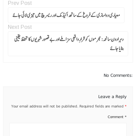
Prev Post
معیاری دواسازی کے فروغ کے ساتھ اکیڈمک اور ریسرچ میں تیزی لائی جائے
Next Post
دہرادون سانحہ: مجرموں کو قرارِ واقعی سزا ملےاور بے قصور شہریوں کا تحفظ یقینی
بنایا جائے
No Comments:
Leave a Reply
Your email address will not be published.
Required fields are marked
*
Comment
*