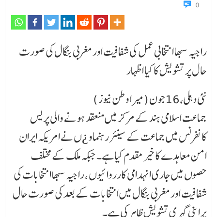
0
راجیہ سبھا انتخابی عمل کی شفافیت اور مغربی بنگال کی صورت
حال پر تشویش کا کیا اظہار
نئی دہلی،16جون (میرا وطن نیوز )
جماعت اسلامی ہند کے مرکز میں منعقد ہونے والی پریس
کانفرنس میں جماعت کے سینئر رہنماو ¿ں نے امریکہ ایران
امن معاہدے کا خیر مقدم کیا ہے۔ جبکہ ملک کے مختلف
حصوں میں جاری انہدامی کارروا ئیوں ، راجیہ سبھا انتخابات کی
شفافیت اور مغربی بنگال میں انتخابات کے بعد کی صورت حال
پر اپنی گہر ی تشویش ظاہر کی ہے۔