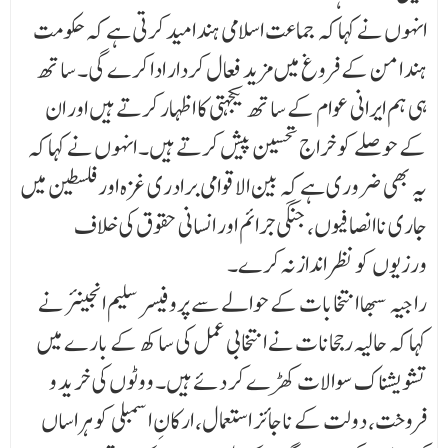
انہوں نے کہا کہ جماعت اسلامی ہند امید کرتی ہے کہ حکومت
ہند امن کے فروغ میں مزید فعال کردار ادا کرے گی۔ ساتھ
ہی ہم ایرانی عوام کے ساتھ یکجہتی کا اظہار کرتے ہیں اور ان
کے حوصلے کو خراجِ تحسین پیش کرتے ہیں۔ انہوں نے کہا کہ
یہ بھی ضروری ہے کہ بین الاقوامی برادری غزہ اور فلسطین میں
جاری ناانصافیوں، جنگی جرائم اور انسانی حقوق کی خلاف
ورزیوں کو نظر انداز نہ کرے۔
راجیہ سبھا انتخابات کے حوالے سے پروفیسر سلیم انجینئر نے
کہا کہ حالیہ رجحانات نے انتخابی عمل کی سا کھ کے بارے میں
تشویشناک سوالات کھڑے کر دئے ہیں۔ ووٹوں کی خرید و
فروخت، دولت کے ناجائز استعمال، ارکانِ اسمبلی کو ہراساں