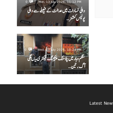
0
Mon, 13 July 2026, 11:12 PM
دہلی فسادات میں عدالت کے فیصلے سے دہلی
پولیس کمشنر…
0
Wed, 08 July 2026, 10:24 PM
سنگم وہار میں پلاسٹک پیکیجنگ فیکٹری میںلگی
آگ ، تین…
Latest New