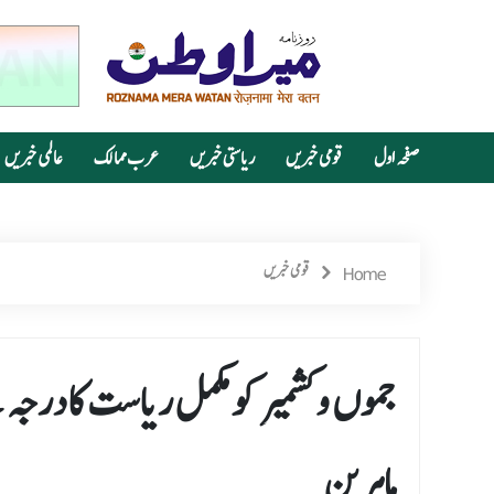
صفحہ اول
قومی خبریں
ریاستی خبریں
عرب ممالک
عالمی خبریں
Home
قومی خبریں
جموں و کشمیر کومکمل ریاست کادرجہ م
ماہرین