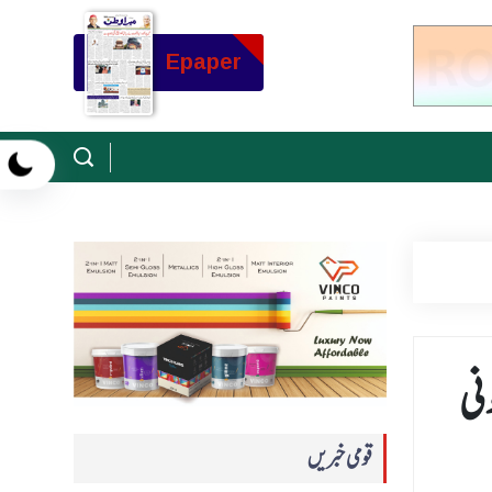
Epaper
نی
قومی خبریں