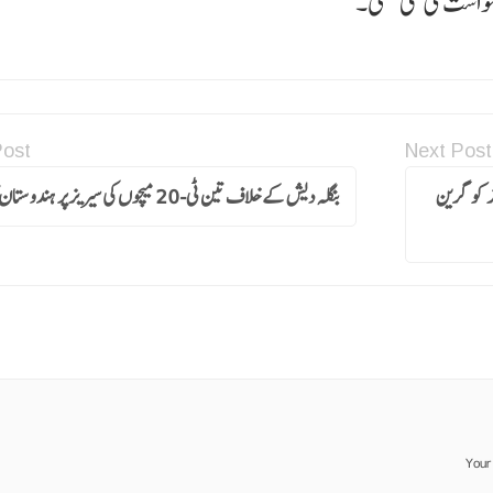
واست کی گئی تھی۔
Post
Next Post
 تجویز کو گرین
بنگلہ دیش کے خلاف تین ٹی-20 میچوں کی سیریزپر ہندوستان کا قبضہ
Your