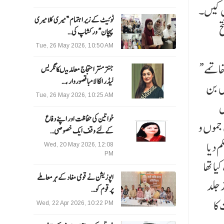
یتی نشستیں حاصل کیں۔
ٹوئیٹ کے زیر اہتمام ”میری کلا میری
تح
پہچان“ ورکشاپ کی…
Tue, 26 May 2026, 10:50 AM
“قانون ساز اسمبلی کو تحلیل کرنے کی ضرورت نہیں ہوگی۔ یہ ریاستی اسمبلی کے طور پر کام کرتی رہے گی۔ آرٹیکل 370 کے خاتمے
جنتر منتر احتجاج معاملہ میںکانگریس
لیڈر الکا لامبا قصوروار ،…
یں بن
Tue, 26 May 2026, 10:25 AM
گا،‘‘ دویدی نے مزید کہا۔ڈسمبر11سال
خواتین کی حفاظت اور اپنے دفاع
ہ ​​ریاست جموں و
کےلئے وقف ایک خصوصی…
کا حکم دیا
Wed, 20 May 2026, 12:08
PM
ا تھا
اپوزیشن نے قومی مفاد کے ہر معاملے
 جلد
پر قوم کو…
کا
Wed, 22 Apr 2026, 10:22 PM