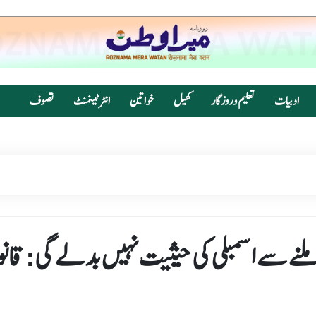
ادبیات
تعلیم و روزگار
کھیل
خواتین
انٹرٹینمنٹ
تصوف
لنے سے اسمبلی کی حیثیت نہیں بدلے گی: قانو