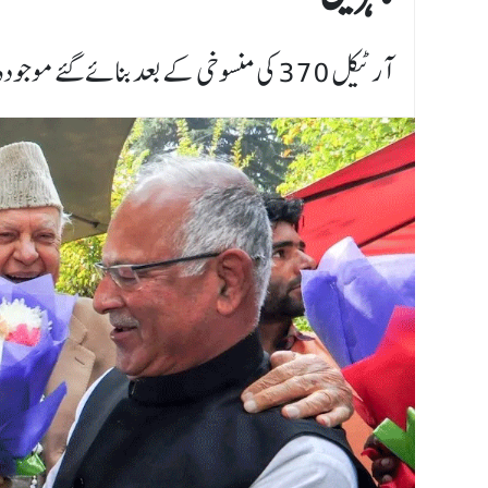
آرٹیکل 370 کی منسوخی کے بعد بنائے گئے موجودہ قانون میں ترمیم کرنے والا پارلیمانی قانون کافی ہوگا