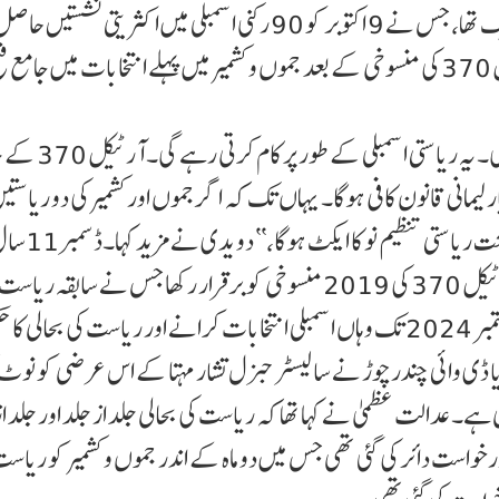
کشمیر نیشنل کانفرنس کے بڑے انتخابی تختوں میں سے ایک تھا، جس نے 9 اکتوبر کو 90 رکنی اسمبلی میں اکثر
نیشنل کانفرنس-کانگریس اتحاد نے 2019 میں آرٹیکل 370 کی منسوخی کے بعد جموں و کشمیر میں پہلے انتخابات میں جامع ف
لیمانی قانون کافی ہوگا۔ یہاں تک کہ اگر جموں اور کشمیر کی دو ریاست
جاتی ہیں، یہ طریقہ کار آئین کے آرٹیکل 3 اور 4 کے تحت ریاستی تنظیم نو کا ایکٹ ہو
2023 کو سپریم کورٹ نے متفقہ طور پر آئین کے آرٹیکل 370 کی 2019 منسوخی کو برقرار رکھا جس نے سابق
کشمیر کو خصوصی حیثیت دی تھی یہاں تک کہ اس نے ستمبر 2024 تک وہاں اسمبلی انتخابات کرانے اور ریاست کی بحالی 
ی وائی چندرچوڑ نے سالیسٹر جنرل تشار مہتا کے اس عرضی کو نوٹ کی
ہے۔عدالت عظمیٰ نے کہا تھا کہ ریاست کی بحالی جلد از جلد اور جلد از
ست دائر کی گئی تھی جس میں دو ماہ کے اندر جموں و کشمیر کو ریاست 