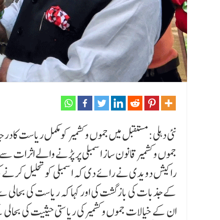
نئی دہلی: مستقبل میں جموں و کشمیر کومکمل ریاست کادرجہ 
جموں و کشمیر قانون ساز اسمبلی پر پڑنے والے اثرات سے
راکیش دویدی نے رائے دی کہ اسمبلی کو تحلیل کرنے 
کے جذبات کی بازگشت کی اور کہا کہ ریاست کی بحالی سے 
ان کے خیالات جموں و کشمیر کی ریاستی حیثیت کی بحال