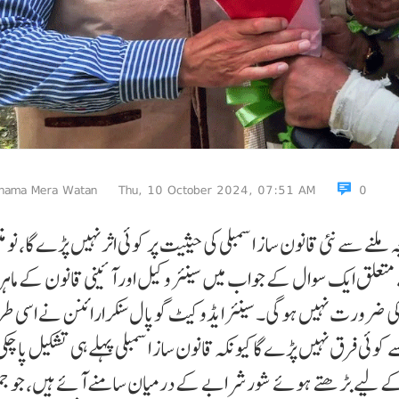
nama Mera Watan
Thu, 10 October 2024, 07:51 AM
0
ملنے سے نئی قانون ساز اسمبلی کی حیثیت پر کوئی اثر نہیں پڑے گا، نو م
 متعلق ایک سوال کے جواب میں سینئر وکیل اور آئینی قانون کے ماہر
کی ضرورت نہیں ہوگی۔سینئر ایڈوکیٹ گوپال سنکرارائنن نے اسی ط
کوئی فرق نہیں پڑے گا کیونکہ قانون ساز اسمبلی پہلے ہی تشکیل پا چ
ی کے لیے بڑھتے ہوئے شور شرابے کے درمیان سامنے آئے ہیں، جو جم