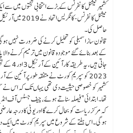
حاصل کی۔
کے بعد بنائے گئے موجودہ قانون میں ترمیم کرنے والا پار
تھا۔ ابتدائی”فیصلہ سناتے ہوئے، چیف جسٹس آف انڈیا ڈ
کہ مرکز ریاست کو بحال کرے گا اور یو ٹی کا درجہ عارضی 
ہو گی۔اس ہفتے کے شروع میں سپریم کورٹ میں ایک درخوا