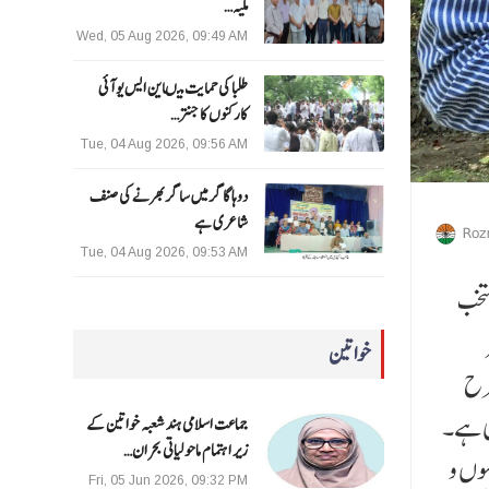
ملیہ…
Wed, 05 Aug 2026, 09:49 AM
طلبا کی حمایت میںاین ایس یو آئی
کارکنوں کا جنتر…
Tue, 04 Aug 2026, 09:56 AM
دوہا گاگر میں ساگر بھرنے کی صنف
شاعری ہے
Roz
Tue, 04 Aug 2026, 09:53 AM
نتخب
خواتین
رح
کی ہے۔
جماعت اسلامی ہند شعبہ خواتین کے
زیر اہتمام ماحولیاتی بحران…
وں و
Fri, 05 Jun 2026, 09:32 PM