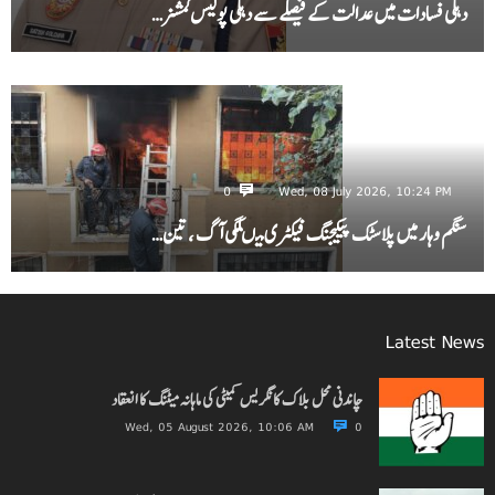
دہلی فسادات میں عدالت کے فیصلے سے دہلی پولیس کمشنر…
0
Wed, 08 July 2026, 10:24 PM
سنگم وہار میں پلاسٹک پیکیجنگ فیکٹری میںلگی آگ ، تین…
Latest News
چاندنی محل بلاک کانگریس کمیٹی کی ماہانہ میٹنگ کا انعقاد
Wed, 05 August 2026, 10:06 AM
0