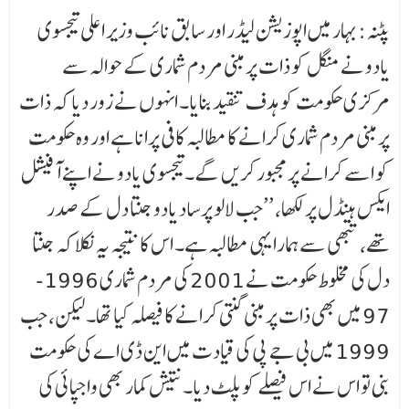
پٹنہ: بہار میں اپوزیشن لیڈر اور سابق نائب وزیر اعلی تیجسوی
یادو نے منگل کو ذات پر مبنی مردم شماری کے حوالہ سے
مرکزی حکومت کو ہدف تنقید بنایا۔ انہوں نے زور دیا کہ ذات
پر مبنی مردم شماری کرانے کا مطالبہ کافی پرانا ہے اور وہ حکومت
کو اسے کرانے پر مجبور کریں گے۔تیجسوی یادو نے اپنے آفیشل
ایکس ہینڈل پر لکھا، ’’جب لالو پرساد یادو جنتا دل کے صدر
تھے، تبھی سے ہمارا یہی مطالبہ ہے۔ اس کا نتیجہ یہ نکلا کہ جنتا
دل کی مخلوط حکومت نے 2001 کی مردم شماری 1996-
97 میں بھی ذات پر مبنی گنتی کرانے کا فیصلہ کیا تھا۔ لیکن، جب
1999 میں بی جے پی کی قیادت میں این ڈی اے کی حکومت
بنی تو اس نے اس فیصلے کو پلٹ دیا۔ نتیش کمار بھی واجپائی کی