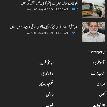
ایم سی ڈی سوک سینٹر سے باکنیر گاﺅں تک چلیں گی بسیں
Wed, 05 August 2026, 10:05 AM
0
ایس آئی آر فارم فوری جمع کرائیں، آخری موقع ضائع نہ کریں: الحاج…
Wed, 05 August 2026, 10:03 AM
0
Category
قومی خبریں
ریاستی خبریں
عرب ممالک
عالمی خبریں
ادبیات
تعلیم و روزگار
کھیل
خواتین
انٹرٹینمنٹ
تصوف