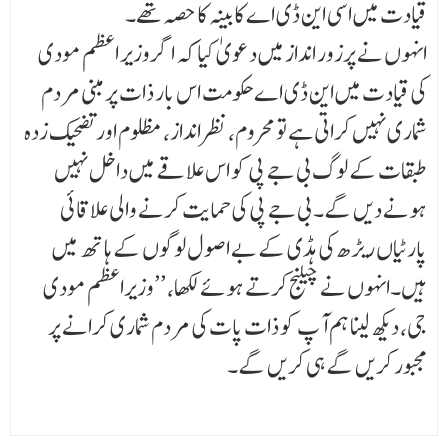
قیادت میں اسی این ڈی اے کابینہ کا حصہ تھے۔
انہوں نے پرزور انداز میں دعویٰ کیا کہ اگر وزیر اعظم مودی
کی قیادت میں این ڈی اے حکومت اس بار ذات پر مبنی مردم
شماری نہیں کراتی ہے تو محروم، نظرانداز، مظلوم اور تضحیک زدہ
طبقات کے لوگ بی جے پی کو اس علاقے میں داخل نہیں
ہونے دیں گے۔ بی جے پی کی حمایت کرنے والی علاقائی
پارٹیاں ریڑھ کی ہڈی کے بے اصول لوگوں کے ہاتھ میں
ہیں۔انہوں نے چیلنج کرتے ہوئے لکھا، ’’وزیراعظم مودی
جی، دیکھ لینا ہم آپ کو ذات پات کی مردم شماری کرانے پر
مجبور کریں گے ہی کریں گے۔