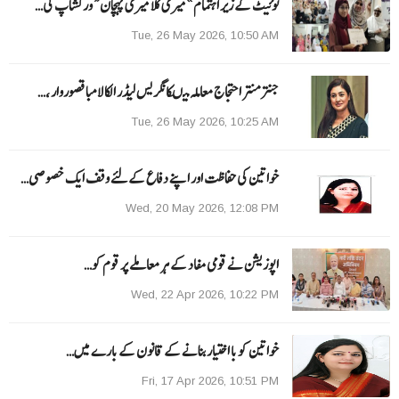
ٹوئیٹ کے زیر اہتمام ”میری کلا میری پہچان“ ورکشاپ کی…
Tue, 26 May 2026, 10:50 AM
جنتر منتر احتجاج معاملہ میںکانگریس لیڈر الکا لامبا قصوروار ،…
Tue, 26 May 2026, 10:25 AM
خواتین کی حفاظت اور اپنے دفاع کےلئے وقف ایک خصوصی…
Wed, 20 May 2026, 12:08 PM
اپوزیشن نے قومی مفاد کے ہر معاملے پر قوم کو…
Wed, 22 Apr 2026, 10:22 PM
خواتین کو با اختیار بنانے کے قانون کے بارے میں…
Fri, 17 Apr 2026, 10:51 PM