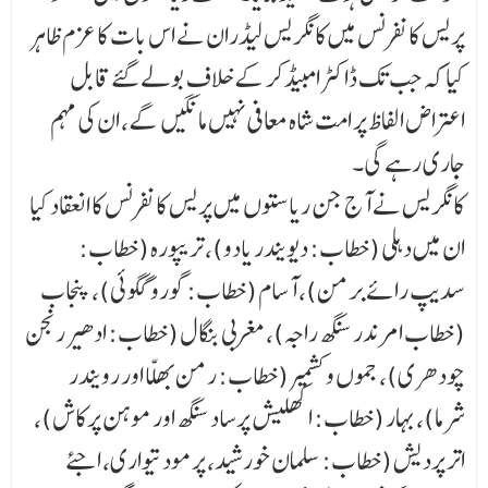
پریس کانفرنس میں کانگریس لیڈران نے اس بات کا عزم ظاہر
کیا کہ جب تک ڈاکٹر امبیڈکر کے خلاف بولے گئے قابل
اعتراض الفاظ پر امت شاہ معافی نہیں مانگیں گے، ان کی مہم
جاری رہے گی۔
کانگریس نے آج جن ریاستوں میں پریس کانفرنس کا انعقاد کیا
ان میں دہلی (خطاب: دیویندر یادو)، تریپورہ (خطاب:
سدیپ رائے برمن)، آسام (خطاب: گورو گگوئی)، پنجاب
(خطاب امرندر سنگھ راجہ)، مغربی بنگال (خطاب: ادھیر رنجن
چودھری)، جموں و کشمیر (خطاب: رمن بھلّا اور رویندر
شرما)، بہار (خطاب: اکھلیش پرساد سنگھ اور موہن پرکاش)،
اتر پردیش (خطاب: سلمان خورشید، پرمود تیواری، اجئے