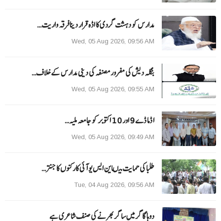
مدارس کو دہشت گردی کا اڈہ قرار دینا فرقہ واریت…
Wed, 05 Aug 2026, 09:56 AM
بنگلہ دیش کی مفرور مصنفہ کی دینی مدارس کے خلاف…
Wed, 05 Aug 2026, 09:55 AM
ا ڈما ڈے 9 اور 10 اکتوبر کو جامعہ ملیہ…
Wed, 05 Aug 2026, 09:49 AM
طلبا کی حمایت میںاین ایس یو آئی کارکنوں کا جنتر…
Tue, 04 Aug 2026, 09:56 AM
دوہا گاگر میں ساگر بھرنے کی صنف شاعری ہے