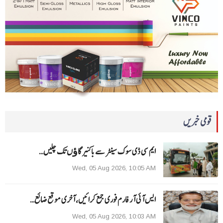
قومی خبریں
ایم سی ڈی سوک سینٹر سے باکنیر گاﺅں تک چلیں…
Wed, 05 Aug 2026, 10:05 AM
ایس آئی آر فارم فوری جمع کرائیں، آخری موقع ضائع…
Wed, 05 Aug 2026, 10:03 AM