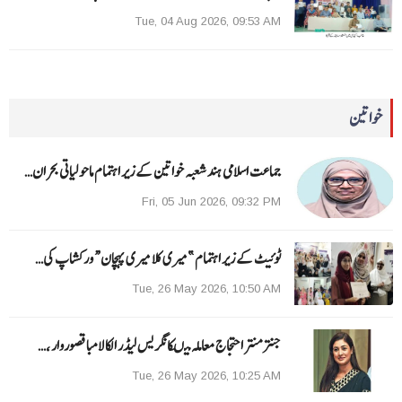
Tue, 04 Aug 2026, 09:53 AM
خواتین
جماعت اسلامی ہند شعبہ خواتین کے زیر اہتمام ماحولیاتی بحران…
Fri, 05 Jun 2026, 09:32 PM
ٹوئیٹ کے زیر اہتمام ”میری کلا میری پہچان“ ورکشاپ کی…
Tue, 26 May 2026, 10:50 AM
جنتر منتر احتجاج معاملہ میںکانگریس لیڈر الکا لامبا قصوروار ،…
Tue, 26 May 2026, 10:25 AM