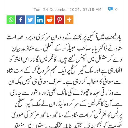
Tue, 24 December 2024, 07:18 AM
0
پارلیمنٹ میں آئین پر بحث کے دوران مرکزی وزیر داخلہ امت
شاہ نے ڈاکٹر بابا صاحب امبیڈکر کے تعلق سے متنازعہ بیان
دے کر مشکل میں پھنس گئے ہیں۔ کانگریس لگاتار اس ایشو کو
اٹھا رہی ہے اور ملک گیر سطح پر ایک مہم شروع کر کے امت شاہ
سے معافی کا مطالبہ کر رہی ہے۔ صرف معافی ہی نہیں بلکہ ان
سے وزارتی عہدہ چھوڑنے کی مانگ بھی زور و شور سے جاری
ہے۔ آج کانگریس کے سرکردہ لیڈران نے ملک گیر سطح پر
پریس کانفرنس کر امت شاہ کے ساتھ ساتھ مرکز کی مودی
حکومت کو بھی ہدف تنقید بنایا۔ مختلف ریاستوں میں منعقد