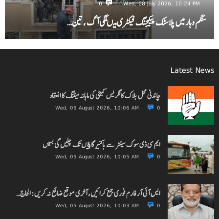
0
Wed, 08 July 2026, 10:24 PM
سنگم وہار میں پلاسٹک پیکیجنگ فیکٹری میںلگی آگ ، تین…
Latest News
چاندنی محل بلاک کانگریس کمیٹی کی ماہانہ میٹنگ کا انعقاد
Wed, 05 August 2026, 10:06 AM
0
ایم سی ڈی سوک سینٹر سے باکنیر گاﺅں تک چلیں گی بسیں
Wed, 05 August 2026, 10:05 AM
0
ایس آئی آر فارم فوری جمع کرائیں، آخری موقع ضائع نہ کریں: الحاج…
Wed, 05 August 2026, 10:03 AM
0