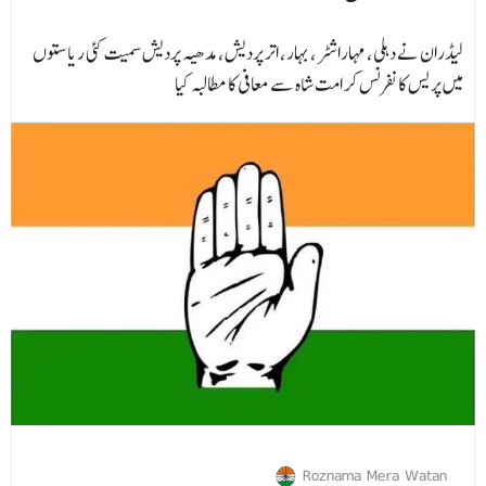
لیڈران نے دہلی، مہاراشٹر، بہار، اتر پردیش، مدھیہ پردیش سمیت کئی ریاستوں
میں پریس کانفرنس کر امت شاہ سے معافی کا مطالبہ کیا
Roznama Mera Watan